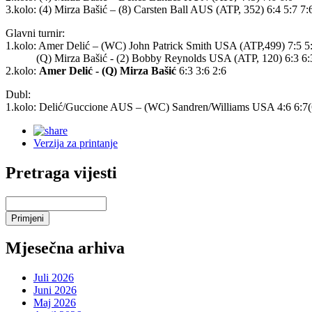
3.kolo: (4) Mirza Bašić – (8) Carsten Ball AUS (ATP, 352) 6:4 5:7 7:
Glavni turnir:
1.kolo: Amer Delić – (WC) John Patrick Smith USA (ATP,499) 7:5 5:
(Q) Mirza Bašić - (2) Bobby Reynolds USA (ATP, 120) 6:3 6:
2.kolo:
Amer Delić - (Q) Mirza Bašić
6:3 3:6 2:6
Dubl:
1.kolo: Delić/Guccione AUS – (WC) Sandren/Williams USA 4:6 6:7(
Verzija za printanje
Pretraga vijesti
Mjesečna arhiva
Juli 2026
Juni 2026
Maj 2026