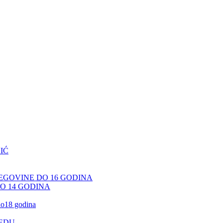
IĆ
CEGOVINE DO 16 GODINA
DO 14 GODINA
 do18 godina
JEDU