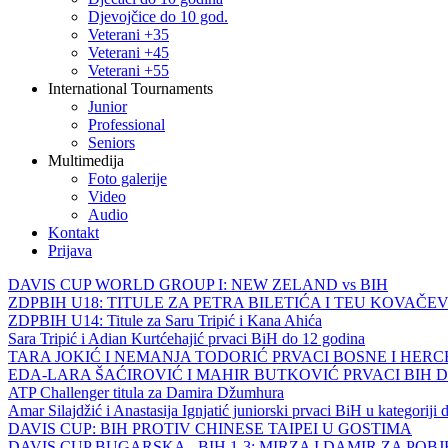
Djevojčice do 10 god.
Veterani +35
Veterani +45
Veterani +55
International Tournaments
Junior
Professional
Seniors
Multimedija
Foto galerije
Video
Audio
Kontakt
Prijava
DAVIS CUP WORLD GROUP I: NEW ZELAND vs BIH
ZDPBIH U18: TITULE ZA PETRA BILETIĆA I TEU KOVAČEV
ZDPBIH U14: Titule za Saru Tripić i Kana Ahića
Sara Tripić i Adian Kurtćehajić prvaci BiH do 12 godina
TARA JOKIĆ I NEMANJA TODORIĆ PRVACI BOSNE I HER
EDA-LARA ŠAĆIROVIĆ I MAHIR BUTKOVIĆ PRVACI BIH 
ATP Challenger titula za Damira Džumhura
Amar Silajdžić i Anastasija Ignjatić juniorski prvaci BiH u kategoriji
DAVIS CUP: BIH PROTIV CHINESE TAIPEI U GOSTIMA
DAVIS CUP BUGARSKA - BIH 1-3: MIRZA I DAMIR ZA POB