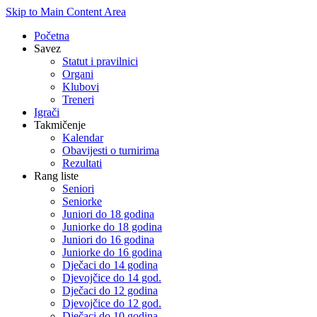
Skip to Main Content Area
Početna
Savez
Statut i pravilnici
Organi
Klubovi
Treneri
Igrači
Takmičenje
Kalendar
Obavijesti o turnirima
Rezultati
Rang liste
Seniori
Seniorke
Juniori do 18 godina
Juniorke do 18 godina
Juniori do 16 godina
Juniorke do 16 godina
Dječaci do 14 godina
Djevojčice do 14 god.
Dječaci do 12 godina
Djevojčice do 12 god.
Dječaci do 10 godina