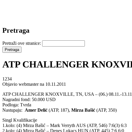
Pretraga
Pretraži ove stranice:
ATP CHALLENGER KNOXVILLE: 
1234
Objavio webmaster na 10.11.2011
ATP CHALLENGER KNOXVILLE, TN, USA – (06.) 08.11.-13.11.
Nagradni fond: 50.000 USD
Podloga: Tvrda
Nastupaju:
Amer Delić
(ATP, 187),
Mirza Bašić
(ATP, 350)
Singl Kvalifikacije
1.kolo: (4) Mirza Bašić – Mark Verryth AUS (ATP, 546) 7:6(3) 6:3
2.kolo: (4) Mirza Bašić – Denes Lukacs HUN (ATP, 445) 7:6 6:0