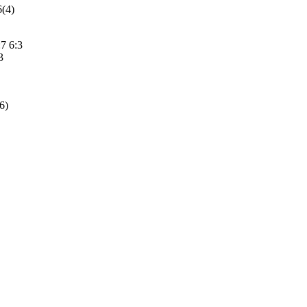
6(4)
7 6:3
3
6)