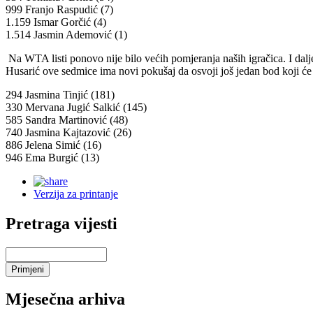
999 Franjo Raspudić (7)
1.159 Ismar Gorčić (4)
1.514 Jasmin Ademović (1)
Na WTA listi ponovo nije bilo većih pomjeranja naših igračica. I dalj
Husarić ove sedmice ima novi pokušaj da osvoji još jedan bod koji će 
294 Jasmina Tinjić (181)
330 Mervana Jugić Salkić (145)
585 Sandra Martinović (48)
740 Jasmina Kajtazović (26)
886 Jelena Simić (16)
946 Ema Burgić (13)
Verzija za printanje
Pretraga vijesti
Mjesečna arhiva