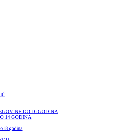
IĆ
CEGOVINE DO 16 GODINA
DO 14 GODINA
 do18 godina
JEDU