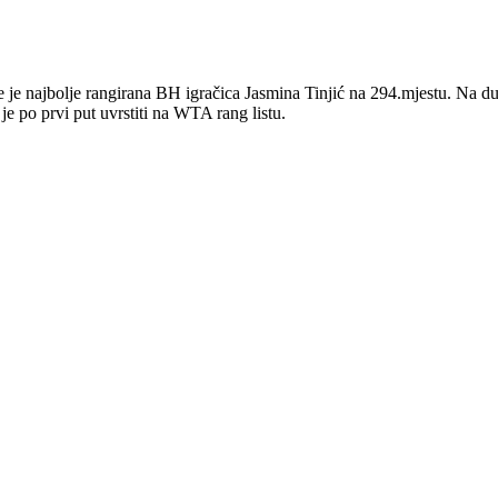
e je najbolje rangirana BH igračica Jasmina Tinjić na 294.mjestu. Na dub
je po prvi put uvrstiti na WTA rang listu.