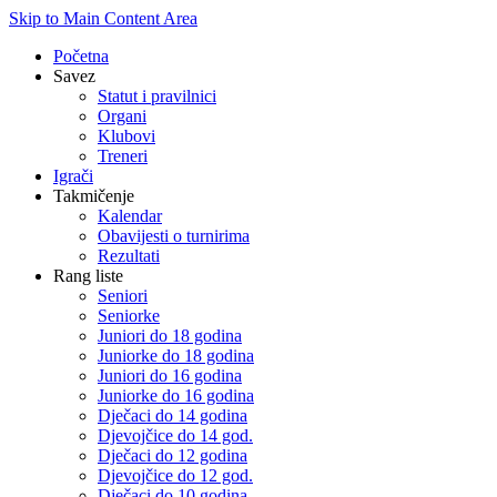
Skip to Main Content Area
Početna
Savez
Statut i pravilnici
Organi
Klubovi
Treneri
Igrači
Takmičenje
Kalendar
Obavijesti o turnirima
Rezultati
Rang liste
Seniori
Seniorke
Juniori do 18 godina
Juniorke do 18 godina
Juniori do 16 godina
Juniorke do 16 godina
Dječaci do 14 godina
Djevojčice do 14 god.
Dječaci do 12 godina
Djevojčice do 12 god.
Dječaci do 10 godina