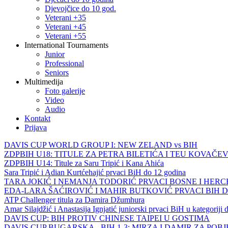
Djevojčice do 10 god.
Veterani +35
Veterani +45
Veterani +55
International Tournaments
Junior
Professional
Seniors
Multimedija
Foto galerije
Video
Audio
Kontakt
Prijava
DAVIS CUP WORLD GROUP I: NEW ZELAND vs BIH
ZDPBIH U18: TITULE ZA PETRA BILETIĆA I TEU KOVAČEV
ZDPBIH U14: Titule za Saru Tripić i Kana Ahića
Sara Tripić i Adian Kurtćehajić prvaci BiH do 12 godina
TARA JOKIĆ I NEMANJA TODORIĆ PRVACI BOSNE I HER
EDA-LARA ŠAĆIROVIĆ I MAHIR BUTKOVIĆ PRVACI BIH 
ATP Challenger titula za Damira Džumhura
Amar Silajdžić i Anastasija Ignjatić juniorski prvaci BiH u kategoriji
DAVIS CUP: BIH PROTIV CHINESE TAIPEI U GOSTIMA
DAVIS CUP BUGARSKA - BIH 1-3: MIRZA I DAMIR ZA POB