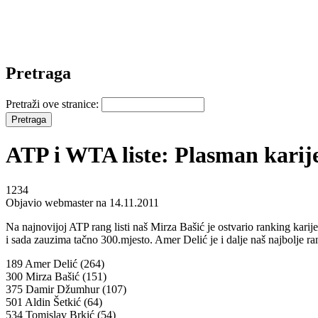
Pretraga
Pretraži ove stranice:
ATP i WTA liste: Plasman karij
1234
Objavio webmaster na 14.11.2011
Na najnovijoj ATP rang listi naš Mirza Bašić je ostvario ranking kari
i sada zauzima tačno 300.mjesto. Amer Delić je i dalje naš najbolje ran
189 Amer Delić (264)
300 Mirza Bašić (151)
375 Damir Džumhur (107)
501 Aldin Šetkić (64)
534 Tomislav Brkić (54)