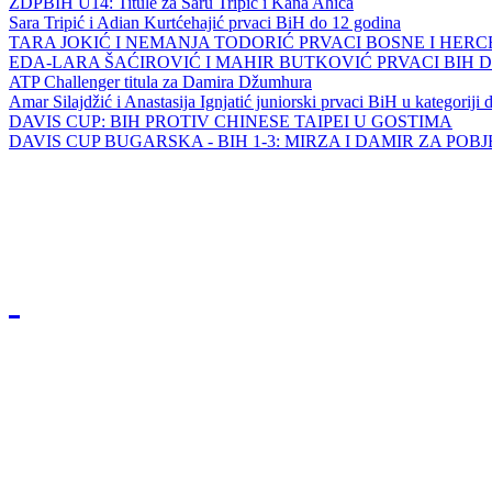
ZDPBIH U14: Titule za Saru Tripić i Kana Ahića
Sara Tripić i Adian Kurtćehajić prvaci BiH do 12 godina
TARA JOKIĆ I NEMANJA TODORIĆ PRVACI BOSNE I HER
EDA-LARA ŠAĆIROVIĆ I MAHIR BUTKOVIĆ PRVACI BIH 
ATP Challenger titula za Damira Džumhura
Amar Silajdžić i Anastasija Ignjatić juniorski prvaci BiH u kategoriji
DAVIS CUP: BIH PROTIV CHINESE TAIPEI U GOSTIMA
DAVIS CUP BUGARSKA - BIH 1-3: MIRZA I DAMIR ZA POB