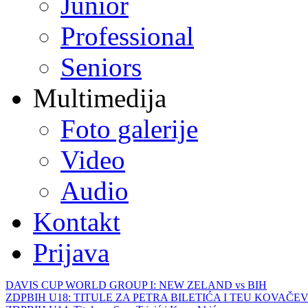
Junior
Professional
Seniors
Multimedija
Foto galerije
Video
Audio
Kontakt
Prijava
DAVIS CUP WORLD GROUP I: NEW ZELAND vs BIH
ZDPBIH U18: TITULE ZA PETRA BILETIĆA I TEU KOVAČEV