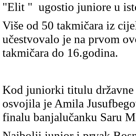
"Elit " ugostio juniore u ist
Više od 50 takmičara iz cij
učestvovalo je na prvom ov
takmičara do 16.godina.
Kod juniorki titulu državn
osvojila je Amila Jusufbegov
finalu banjalučanku Saru M
Najbolji junior i prvak Bos