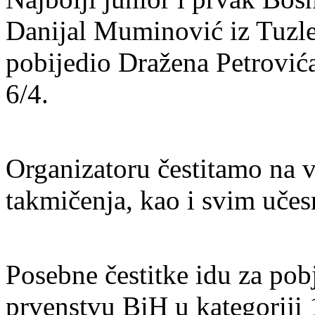
Danijal Muminović iz Tuzle
pobijedio Dražena Petrovića
6/4.
Organizatoru čestitamo na 
takmičenja, kao i svim učesn
Posebne čestitke idu za po
prvenstvu BiH u kategoriji 