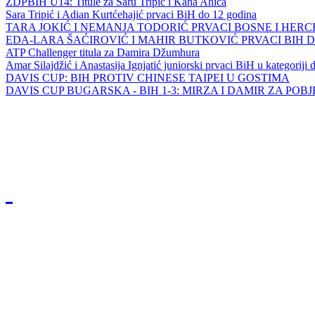
ZDPBIH U14: Titule za Saru Tripić i Kana Ahića
Sara Tripić i Adian Kurtćehajić prvaci BiH do 12 godina
TARA JOKIĆ I NEMANJA TODORIĆ PRVACI BOSNE I HER
EDA-LARA ŠAĆIROVIĆ I MAHIR BUTKOVIĆ PRVACI BIH 
ATP Challenger titula za Damira Džumhura
Amar Silajdžić i Anastasija Ignjatić juniorski prvaci BiH u kategoriji
DAVIS CUP: BIH PROTIV CHINESE TAIPEI U GOSTIMA
DAVIS CUP BUGARSKA - BIH 1-3: MIRZA I DAMIR ZA POB