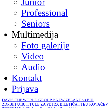
Junior
Professional
Seniors
Multimedija
Foto galerije
Video
Audio
Kontakt
Prijava
DAVIS CUP WORLD GROUP I: NEW ZELAND vs BIH
ZDPBIH U18: TITULE ZA PETRA BILETIĆA I TEU KOVAČEV