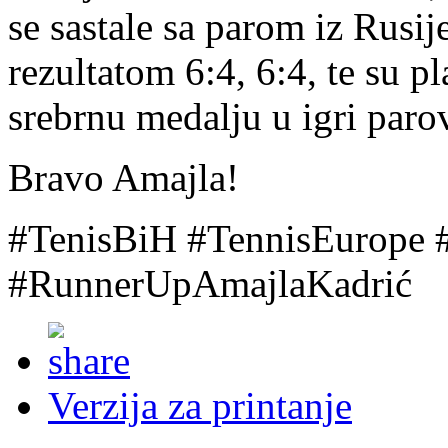
se sastale sa parom iz Rusi
rezultatom 6:4, 6:4, te su p
srebrnu medalju u igri paro
Bravo Amajla!
#TenisBiH #TennisEurope 
#RunnerUpAmajlaKadrić
Verzija za printanje