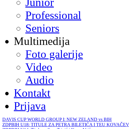
Junior
Professional
Seniors
Multimedija
Foto galerije
Video
Audio
Kontakt
Prijava
DAVIS CUP WORLD GROUP I: NEW ZELAND vs BIH
ZDPBIH U18: TITULE ZA PETRA BILETIĆA I TEU KOVAČEV