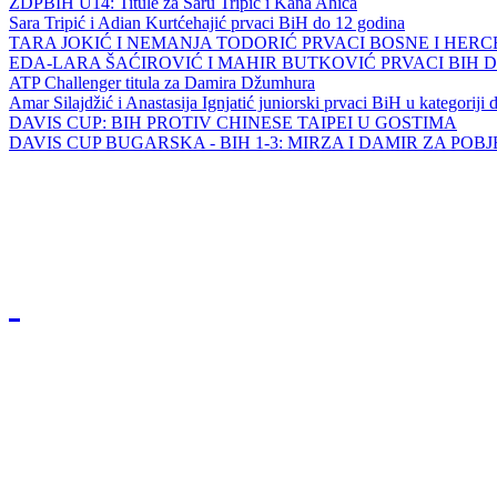
ZDPBIH U14: Titule za Saru Tripić i Kana Ahića
Sara Tripić i Adian Kurtćehajić prvaci BiH do 12 godina
TARA JOKIĆ I NEMANJA TODORIĆ PRVACI BOSNE I HER
EDA-LARA ŠAĆIROVIĆ I MAHIR BUTKOVIĆ PRVACI BIH 
ATP Challenger titula za Damira Džumhura
Amar Silajdžić i Anastasija Ignjatić juniorski prvaci BiH u kategoriji
DAVIS CUP: BIH PROTIV CHINESE TAIPEI U GOSTIMA
DAVIS CUP BUGARSKA - BIH 1-3: MIRZA I DAMIR ZA POB