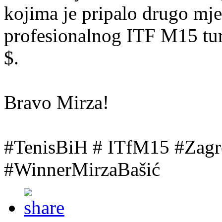
kojima je pripalo drugo mj
profesionalnog ITF M15 tur
$.
Bravo Mirza!
#TenisBiH # ITfM15 #Za
#WinnerMirzaBašić