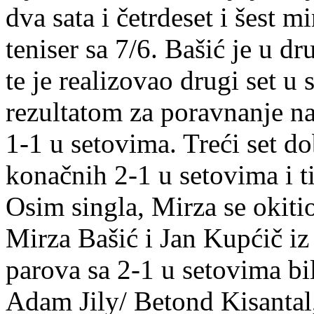
dva sata i četrdeset i šest m
teniser sa 7/6. Bašić je u 
te je realizovao drugi set u
rezultatom za poravnanje n
1-1 u setovima. Treći set do
konačnih 2-1 u setovima i t
Osim singla, Mirza se okitio
Mirza Bašić i Jan Kupćič iz
parova sa 2-1 u setovima bi
Adam Jily/ Betond Kisantal