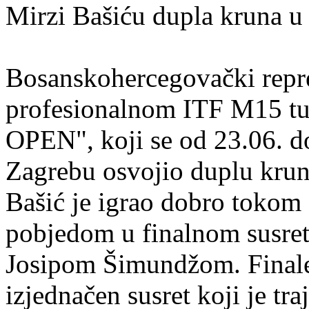
Mirzi Bašiću dupla kruna u
Bosanskohercegovački repre
profesionalnom ITF M15 t
OPEN", koji se od 23.06. d
Zagrebu osvojio duplu krun
Bašić je igrao dobro tokom 
pobjedom u finalnom susret
Josipom Šimundžom. Finale
izjednačen susret koji je tr