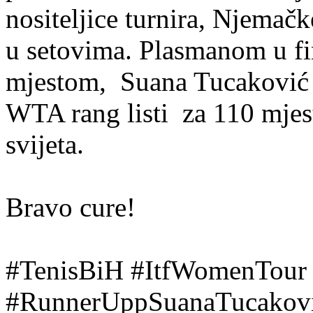
nositeljice turnira, Njemač
u setovima. Plasmanom u fi
mjestom, Suana Tucaković j
WTA rang listi za 110 mjest
svijeta.
Bravo cure!
#TenisBiH #ItfWomenTour
#RunnerUppSuanaTucakov