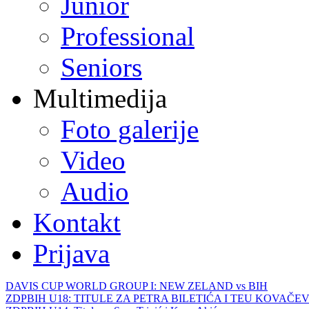
Junior
Professional
Seniors
Multimedija
Foto galerije
Video
Audio
Kontakt
Prijava
DAVIS CUP WORLD GROUP I: NEW ZELAND vs BIH
ZDPBIH U18: TITULE ZA PETRA BILETIĆA I TEU KOVAČEV