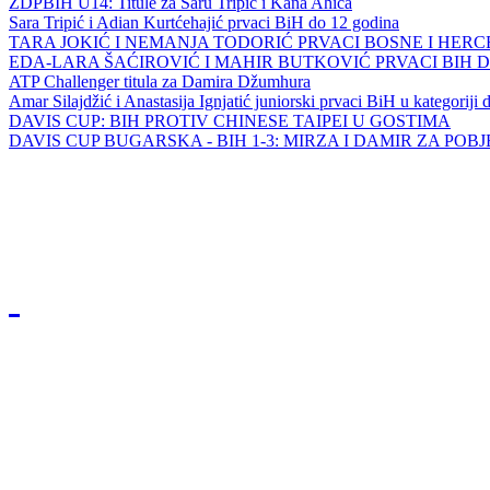
ZDPBIH U14: Titule za Saru Tripić i Kana Ahića
Sara Tripić i Adian Kurtćehajić prvaci BiH do 12 godina
TARA JOKIĆ I NEMANJA TODORIĆ PRVACI BOSNE I HER
EDA-LARA ŠAĆIROVIĆ I MAHIR BUTKOVIĆ PRVACI BIH 
ATP Challenger titula za Damira Džumhura
Amar Silajdžić i Anastasija Ignjatić juniorski prvaci BiH u kategoriji
DAVIS CUP: BIH PROTIV CHINESE TAIPEI U GOSTIMA
DAVIS CUP BUGARSKA - BIH 1-3: MIRZA I DAMIR ZA POB