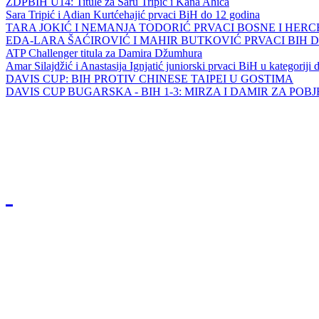
ZDPBIH U14: Titule za Saru Tripić i Kana Ahića
Sara Tripić i Adian Kurtćehajić prvaci BiH do 12 godina
TARA JOKIĆ I NEMANJA TODORIĆ PRVACI BOSNE I HER
EDA-LARA ŠAĆIROVIĆ I MAHIR BUTKOVIĆ PRVACI BIH 
ATP Challenger titula za Damira Džumhura
Amar Silajdžić i Anastasija Ignjatić juniorski prvaci BiH u kategoriji
DAVIS CUP: BIH PROTIV CHINESE TAIPEI U GOSTIMA
DAVIS CUP BUGARSKA - BIH 1-3: MIRZA I DAMIR ZA POB