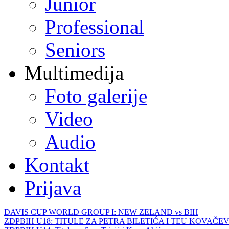
Junior
Professional
Seniors
Multimedija
Foto galerije
Video
Audio
Kontakt
Prijava
DAVIS CUP WORLD GROUP I: NEW ZELAND vs BIH
ZDPBIH U18: TITULE ZA PETRA BILETIĆA I TEU KOVAČEV