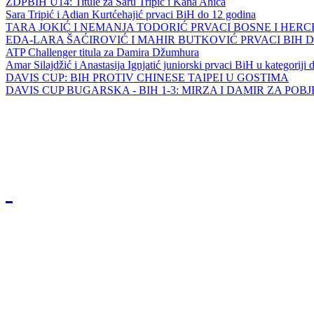
ZDPBIH U14: Titule za Saru Tripić i Kana Ahića
Sara Tripić i Adian Kurtćehajić prvaci BiH do 12 godina
TARA JOKIĆ I NEMANJA TODORIĆ PRVACI BOSNE I HER
EDA-LARA ŠAĆIROVIĆ I MAHIR BUTKOVIĆ PRVACI BIH 
ATP Challenger titula za Damira Džumhura
Amar Silajdžić i Anastasija Ignjatić juniorski prvaci BiH u kategoriji
DAVIS CUP: BIH PROTIV CHINESE TAIPEI U GOSTIMA
DAVIS CUP BUGARSKA - BIH 1-3: MIRZA I DAMIR ZA POB