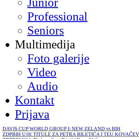
Junior
Professional
Seniors
Multimedija
Foto galerije
Video
Audio
Kontakt
Prijava
DAVIS CUP WORLD GROUP I: NEW ZELAND vs BIH
ZDPBIH U18: TITULE ZA PETRA BILETIĆA I TEU KOVAČEV