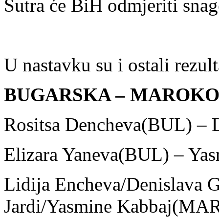
Sutra će BiH odmjeriti sna
U nastavku su i ostali rezult
BUGARSKA – MAROKO 
Rositsa Dencheva(BUL) – D
Elizara Yaneva(BUL) – Ya
Lidija Encheva/Denislava 
Jardi/Yasmine Kabbaj(MAR)