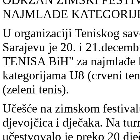
NAJMLAĐE KATEGORIJ
U organizaciji Teniskog sa
Sarajevu je 20. i 21.dec
TENISA BiH" za najmlađe ka
kategorijama U8 (crveni ten
(zeleni tenis).
Učešće na zimskom festivalu
djevojčica i dječaka. Na tur
učestvovalo je preko 20 dječ