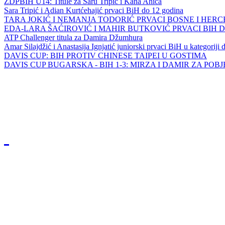
ZDPBIH U14: Titule za Saru Tripić i Kana Ahića
Sara Tripić i Adian Kurtćehajić prvaci BiH do 12 godina
TARA JOKIĆ I NEMANJA TODORIĆ PRVACI BOSNE I HER
EDA-LARA ŠAĆIROVIĆ I MAHIR BUTKOVIĆ PRVACI BIH 
ATP Challenger titula za Damira Džumhura
Amar Silajdžić i Anastasija Ignjatić juniorski prvaci BiH u kategoriji
DAVIS CUP: BIH PROTIV CHINESE TAIPEI U GOSTIMA
DAVIS CUP BUGARSKA - BIH 1-3: MIRZA I DAMIR ZA POB