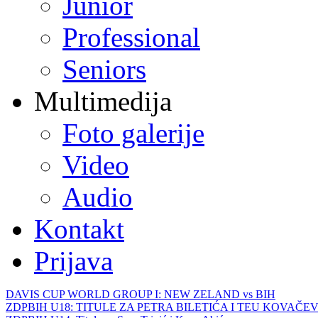
Junior
Professional
Seniors
Multimedija
Foto galerije
Video
Audio
Kontakt
Prijava
DAVIS CUP WORLD GROUP I: NEW ZELAND vs BIH
ZDPBIH U18: TITULE ZA PETRA BILETIĆA I TEU KOVAČEV