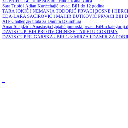
ZDPBIH U14: Titule za Saru Tripić i Kana Ahića
Sara Tripić i Adian Kurtćehajić prvaci BiH do 12 godina
TARA JOKIĆ I NEMANJA TODORIĆ PRVACI BOSNE I HER
EDA-LARA ŠAĆIROVIĆ I MAHIR BUTKOVIĆ PRVACI BIH 
ATP Challenger titula za Damira Džumhura
Amar Silajdžić i Anastasija Ignjatić juniorski prvaci BiH u kategoriji
DAVIS CUP: BIH PROTIV CHINESE TAIPEI U GOSTIMA
DAVIS CUP BUGARSKA - BIH 1-3: MIRZA I DAMIR ZA POB