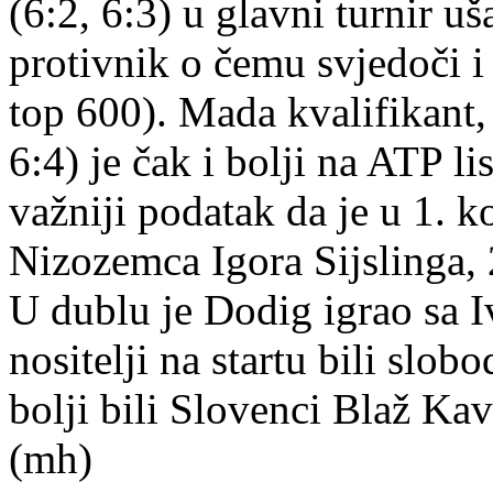
(6:2, 6:3) u glavni turnir u
protivnik o čemu svjedoči i 
top 600). Mada kvalifikant
6:4) je čak i bolji na ATP lis
važniji podatak da je u 1. ko
Nizozemca Igora Sijslinga, 2
U dublu je Dodig igrao sa 
nositelji na startu bili slobo
bolji bili Slovenci Blaž Kav
(mh)