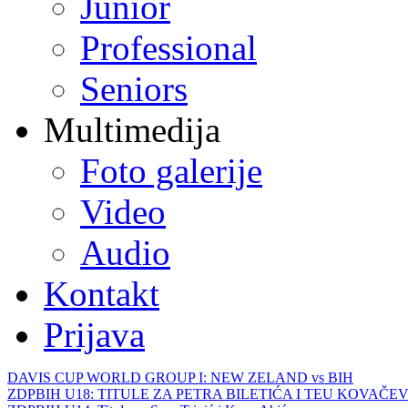
Junior
Professional
Seniors
Multimedija
Foto galerije
Video
Audio
Kontakt
Prijava
DAVIS CUP WORLD GROUP I: NEW ZELAND vs BIH
ZDPBIH U18: TITULE ZA PETRA BILETIĆA I TEU KOVAČEV