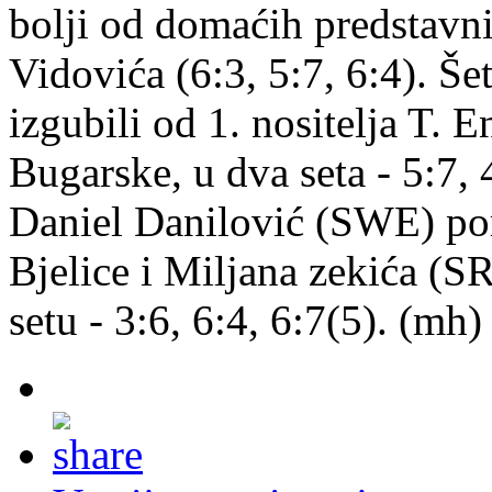
bolji od domaćih predstavn
Vidovića (6:3, 5:7, 6:4). Š
izgubili od 1. nositelja T. 
Bugarske, u dva seta - 5:7, 
Daniel Danilović (SWE) por
Bjelice i Miljana zekića (SR
setu - 3:6, 6:4, 6:7(5). (mh)