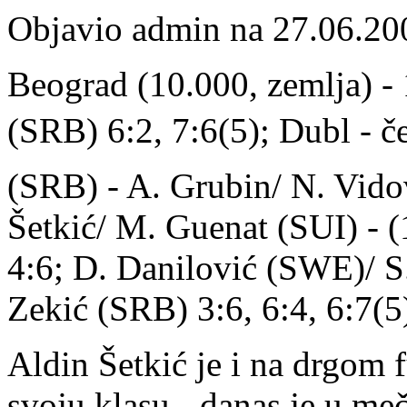
Objavio admin na 27.06.20
Beograd (10.000, zemlja) - 1
(SRB) 6:2, 7:6(5); Dubl - čet
(SRB) - A. Grubin/ N. Vidov
Šetkić/ M. Guenat (SUI) - (
4:6; D. Danilović (SWE)/ S.
Zekić (SRB) 3:6, 6:4, 6:7(5
Aldin Šetkić je i na drgom
svoju klasu - danas je u me