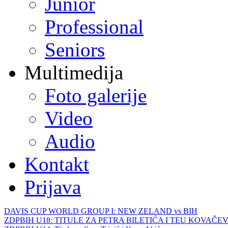
Junior
Professional
Seniors
Multimedija
Foto galerije
Video
Audio
Kontakt
Prijava
DAVIS CUP WORLD GROUP I: NEW ZELAND vs BIH
ZDPBIH U18: TITULE ZA PETRA BILETIĆA I TEU KOVAČEV