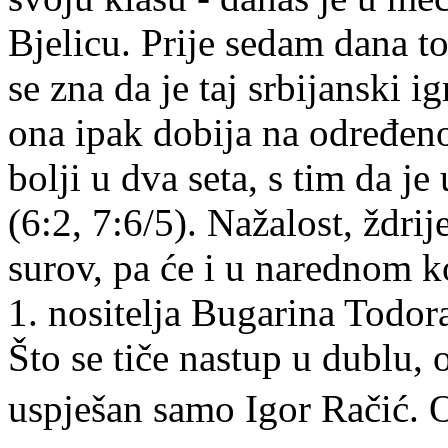
Bjelicu. Prije sedam dana to
se zna da je taj srbijanski i
ona ipak dobija na određenoj
bolji u dva seta, s tim da j
(6:2, 7:6/5). Nažalost, ždri
surov, pa će i u narednom k
1. nositelja Bugarina Todor
Što se tiče nastup u dublu, 
uspješan samo Igor Račić. O