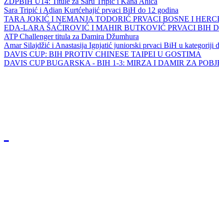
ZDPBIH U14: Titule za Saru Tripić i Kana Ahića
Sara Tripić i Adian Kurtćehajić prvaci BiH do 12 godina
TARA JOKIĆ I NEMANJA TODORIĆ PRVACI BOSNE I HER
EDA-LARA ŠAĆIROVIĆ I MAHIR BUTKOVIĆ PRVACI BIH 
ATP Challenger titula za Damira Džumhura
Amar Silajdžić i Anastasija Ignjatić juniorski prvaci BiH u kategoriji
DAVIS CUP: BIH PROTIV CHINESE TAIPEI U GOSTIMA
DAVIS CUP BUGARSKA - BIH 1-3: MIRZA I DAMIR ZA POB