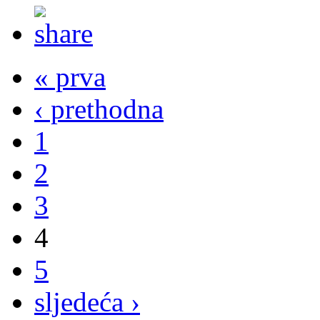
« prva
‹ prethodna
1
2
3
4
5
sljedeća ›