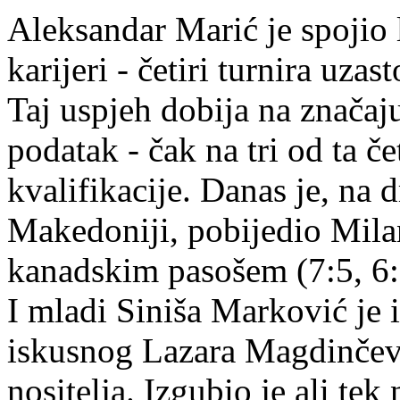
Aleksandar Marić je spojio l
karijeri - četiri turnira uza
Taj uspjeh dobija na značaj
podatak - čak na tri od ta če
kvalifikacije. Danas je, na
Makedoniji, pobijedio Milan
kanadskim pasošem (7:5, 6:
I mladi Siniša Marković je 
iskusnog Lazara Magdinčeva
nositelja. Izgubio je ali te