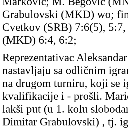
Marković; M. Begović (MNE)
Grabulovski (MKD) wo; fina
Cvetkov (SRB) 7:6(5), 5:7, 
(MKD) 6:4, 6:2;
Reprezentativac Aleksandar
nastavljaju sa odličnim igr
na drugom turniru, koji se i
kvalifikacije i - prošli. Mar
lakši put (u 1. kolu slobo
Dimitar Grabulovski) , tj. i