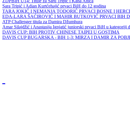
ZDPBIH U14: Titule za Saru Tripić i Kana Ahića
Sara Tripić i Adian Kurtćehajić prvaci BiH do 12 godina
TARA JOKIĆ I NEMANJA TODORIĆ PRVACI BOSNE I HER
EDA-LARA ŠAĆIROVIĆ I MAHIR BUTKOVIĆ PRVACI BIH 
ATP Challenger titula za Damira Džumhura
Amar Silajdžić i Anastasija Ignjatić juniorski prvaci BiH u kategoriji
DAVIS CUP: BIH PROTIV CHINESE TAIPEI U GOSTIMA
DAVIS CUP BUGARSKA - BIH 1-3: MIRZA I DAMIR ZA POB