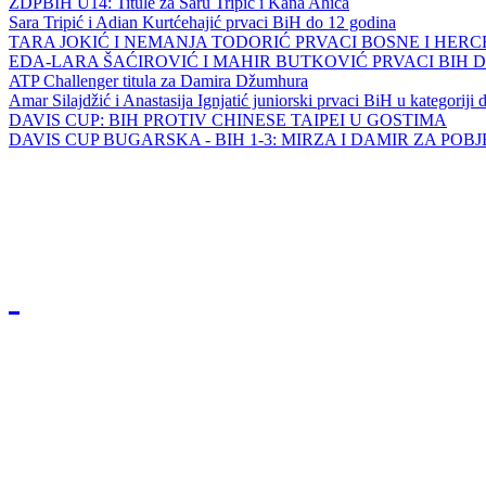
ZDPBIH U14: Titule za Saru Tripić i Kana Ahića
Sara Tripić i Adian Kurtćehajić prvaci BiH do 12 godina
TARA JOKIĆ I NEMANJA TODORIĆ PRVACI BOSNE I HER
EDA-LARA ŠAĆIROVIĆ I MAHIR BUTKOVIĆ PRVACI BIH 
ATP Challenger titula za Damira Džumhura
Amar Silajdžić i Anastasija Ignjatić juniorski prvaci BiH u kategoriji
DAVIS CUP: BIH PROTIV CHINESE TAIPEI U GOSTIMA
DAVIS CUP BUGARSKA - BIH 1-3: MIRZA I DAMIR ZA POB