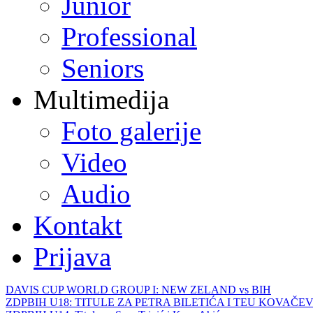
Junior
Professional
Seniors
Multimedija
Foto galerije
Video
Audio
Kontakt
Prijava
DAVIS CUP WORLD GROUP I: NEW ZELAND vs BIH
ZDPBIH U18: TITULE ZA PETRA BILETIĆA I TEU KOVAČEV