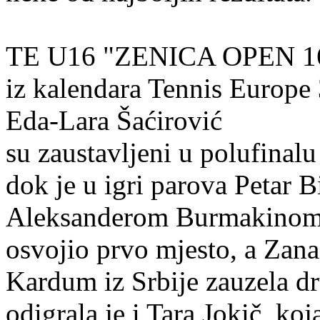
TE U16 "ZENICA OPEN 16&
iz kalendara Tennis Europe 
Eda-Lara Šaćirović
su zaustavljeni u polufinal
dok je u igri parova Petar B
Aleksanderom Burmakino
osvojio prvo mjesto, a Zan
Kardum iz Srbije zauzela dr
odigrala je i Tara Jokič, koj