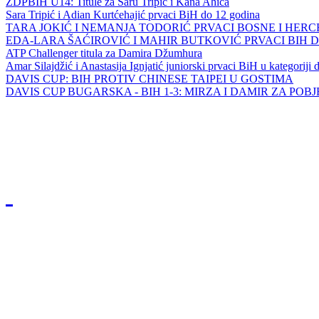
ZDPBIH U14: Titule za Saru Tripić i Kana Ahića
Sara Tripić i Adian Kurtćehajić prvaci BiH do 12 godina
TARA JOKIĆ I NEMANJA TODORIĆ PRVACI BOSNE I HER
EDA-LARA ŠAĆIROVIĆ I MAHIR BUTKOVIĆ PRVACI BIH 
ATP Challenger titula za Damira Džumhura
Amar Silajdžić i Anastasija Ignjatić juniorski prvaci BiH u kategoriji
DAVIS CUP: BIH PROTIV CHINESE TAIPEI U GOSTIMA
DAVIS CUP BUGARSKA - BIH 1-3: MIRZA I DAMIR ZA POB