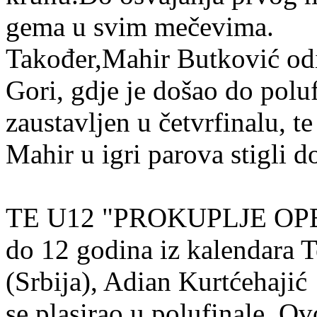
gema u svim mečevima.
Također,Mahir Butković odi
Gori, gdje je došao do polu
zaustavljen u četvrfinalu, t
Mahir u igri parova stigli d
TE U12 "PROKUPLJE OPEN 
do 12 godina iz kalendara 
(Srbija), Adian Kurtćehajić
se plasirao u polufinale. Ov