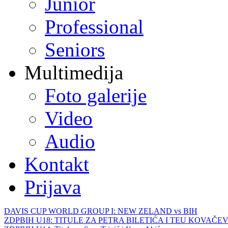
Junior
Professional
Seniors
Multimedija
Foto galerije
Video
Audio
Kontakt
Prijava
DAVIS CUP WORLD GROUP I: NEW ZELAND vs BIH
ZDPBIH U18: TITULE ZA PETRA BILETIĆA I TEU KOVAČEV