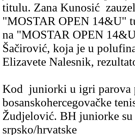
titulu. Zana Kunosić zauze
"MOSTAR OPEN 14&U" turn
na "MOSTAR OPEN 14&U" tu
Šačirović, koja je u polufi
Elizavete Nalesnik, rezultat
Kod juniorki u igri parova 
bosanskohercegovačke tenis
Žudjelović. BH juniorke su 
srpsko/hrvatske