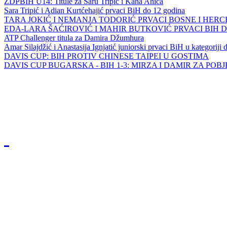
ZDPBIH U14: Titule za Saru Tripić i Kana Ahića
Sara Tripić i Adian Kurtćehajić prvaci BiH do 12 godina
TARA JOKIĆ I NEMANJA TODORIĆ PRVACI BOSNE I HER
EDA-LARA ŠAĆIROVIĆ I MAHIR BUTKOVIĆ PRVACI BIH 
ATP Challenger titula za Damira Džumhura
Amar Silajdžić i Anastasija Ignjatić juniorski prvaci BiH u kategoriji
DAVIS CUP: BIH PROTIV CHINESE TAIPEI U GOSTIMA
DAVIS CUP BUGARSKA - BIH 1-3: MIRZA I DAMIR ZA POB