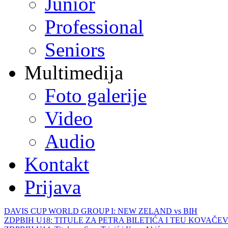
Junior
Professional
Seniors
Multimedija
Foto galerije
Video
Audio
Kontakt
Prijava
DAVIS CUP WORLD GROUP I: NEW ZELAND vs BIH
ZDPBIH U18: TITULE ZA PETRA BILETIĆA I TEU KOVAČEV