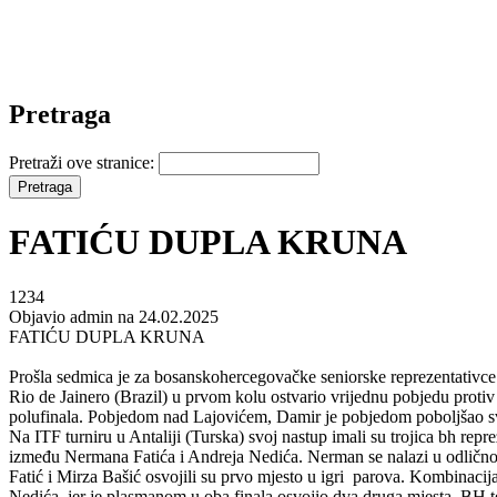
Pretraga
Pretraži ove stranice:
FATIĆU DUPLA KRUNA
1234
Objavio admin na 24.02.2025
FATIĆU DUPLA KRUNA
Prošla sedmica je za bosanskohercegovačke seniorske reprezentativce b
Rio de Jainero (Brazil) u prvom kolu ostvario vrijednu pobjedu protiv
polufinala. Pobjedom nad Lajovićem, Damir je pobjedom poboljšao svo
Na ITF turniru u Antaliji (Turska) svoj nastup imali su trojica bh rep
između Nermana Fatića i Andreja Nedića. Nerman se nalazi u odličnoj 
Fatić i Mirza Bašić osvojili su prvo mjesto u igri parova. Kombinacij
Nedića, jer je plasmanom u oba finala osvojio dva druga mjesta. BH ten