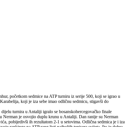
hur, početkom sedmice na ATP turniru iz serije 500, koji se igrao u
arabelija, koji je iza sebe imao odličnu sedmicu, stigavši do
 dijelu turnira u Antaliji igralo se bosanskohercegovačko finale
lu Nerman je osvojio duplu krunu u Antaliji. Dan ranije su Nerman
ća, pobijedivši ih rezultatom 2-1 u setovima. Odlična sedmica je i iza
je rankinge na ATP rang listi najboljih tenisera svijeta, što je dobra