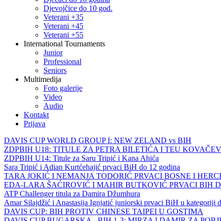
Djevojčice do 10 god.
Veterani +35
Veterani +45
Veterani +55
International Tournaments
Junior
Professional
Seniors
Multimedija
Foto galerije
Video
Audio
Kontakt
Prijava
DAVIS CUP WORLD GROUP I: NEW ZELAND vs BIH
ZDPBIH U18: TITULE ZA PETRA BILETIĆA I TEU KOVAČEV
ZDPBIH U14: Titule za Saru Tripić i Kana Ahića
Sara Tripić i Adian Kurtćehajić prvaci BiH do 12 godina
TARA JOKIĆ I NEMANJA TODORIĆ PRVACI BOSNE I HER
EDA-LARA ŠAĆIROVIĆ I MAHIR BUTKOVIĆ PRVACI BIH 
ATP Challenger titula za Damira Džumhura
Amar Silajdžić i Anastasija Ignjatić juniorski prvaci BiH u kategoriji
DAVIS CUP: BIH PROTIV CHINESE TAIPEI U GOSTIMA
DAVIS CUP BUGARSKA - BIH 1-3: MIRZA I DAMIR ZA POB