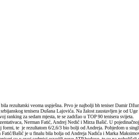
ila rezultatski veoma uspješna. Prvo je najbolji bh teniser Damir Džum
 srbijanskog tenisera Dušana Lajovića. Na žalost zaustavljen je od Uge K
j ranking za sedam mjesta, te se zadržao u TOP 90 tenisera svijeta.
rezentativaca, Nerman Fatić, Andrej Nedić i Mirza Bašić. U pojedinačnoj
formi, te je rezultatom 6/2,6/3 bio bolji od Andreja. Pobjedom u sing
a Fatić/Bašić je u finalu bila bolja od Andreja Nadića i Marka Maksimovi
iseri su u ovoj sedmici osvojili nove ATP bodove, te su na poboljšali svo