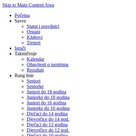
Skip to Main Content Area
Početna
Savez
Statut i pravilnici
Organi
Klubovi
Treneri
Igrači
Takmičenje
Kalendar
Obavijesti o turnirima
Rezultati
Rang liste
Seniori
Seniorke
Juniori do 18 godina
Juniorke do 18 godina
Juniori do 16 godina
Juniorke do 16 godina
Dječaci do 14 godina
Djevojčice do 14 god.
Dječaci do 12 godina
Djevojčice do 12 god.
Dječaci do 10 godina