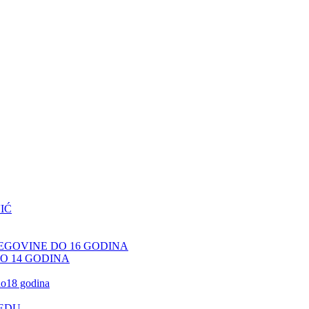
IĆ
CEGOVINE DO 16 GODINA
DO 14 GODINA
 do18 godina
JEDU