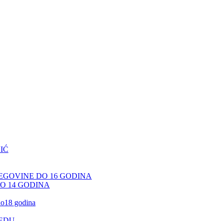
IĆ
CEGOVINE DO 16 GODINA
DO 14 GODINA
 do18 godina
JEDU