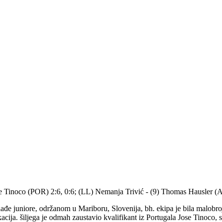
Jose Tinoco (POR) 2:6, 0:6; (LL) Nemanja Trivić - (9) Thomas Hausler (
e juniore, održanom u Mariboru, Slovenija, bh. ekipa je bila malobrojna
fikacija. šiljega je odmah zaustavio kvalifikant iz Portugala Jose Tinoco,