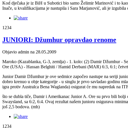
Kod dječaka je iz BiH u Subotici bio samo Želimir Marinović i to kao 9
Inače, u kvalifikacijama je nastupila i Sara Marjanović, ali je izgub
1234
JUNIORI: Džumhur opravdao renome
Objavio admin na 28.05.2009
Maroko (Kazablanka, G-3, zemlja) - 1. kolo: (2) Damir Džumhur - Seb
Ore (USA) - Hassan Belghiti / Hamid Derbani (MAR) 6:3, 6:1; četvrtf
Junior Damir Džumhur je ove sedmice započeo nastupe na seriji juniorski
dobro krenuo u obje kategorije - u singlu je prvo savladao godinu mla
igra protiv Australca Bena Waglanda) osigurat će mu napredak na ITF 
što se dubla tiče, Damir i Amerikanac Junior A. Ore su prvo bili bolji
Swaysland, sa 6:2, 6:4. Ovaj rezultat našem junioru osigurava minim
još 2,5 bodova. (mh)
1234