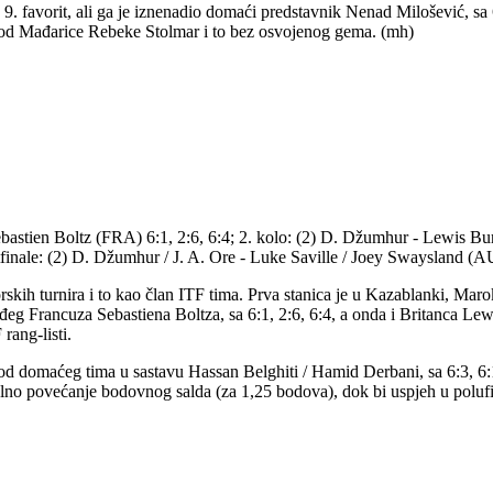
. favorit, ali ga je iznenadio domaći predstavnik Nenad Milošević, sa 6
ila od Mađarice Rebeke Stolmar i to bez osvojenog gema. (mh)
astien Boltz (FRA) 6:1, 2:6, 6:4; 2. kolo: (2) D. Džumhur - Lewis Burt
inale: (2) D. Džumhur / J. A. Ore - Luke Saville / Joey Swaysland (AU
h turnira i to kao član ITF tima. Prva stanica je u Kazablanki, Maroko, 
đeg Francuza Sebastiena Boltza, sa 6:1, 2:6, 6:4, a onda i Britanca Le
rang-listi.
 od domaćeg tima u sastavu Hassan Belghiti / Hamid Derbani, sa 6:3, 6:1
alno povećanje bodovnog salda (za 1,25 bodova), dok bi uspjeh u polufi