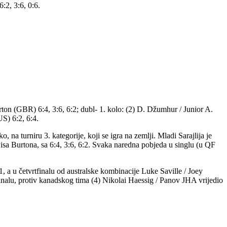
:2, 3:6, 0:6.
on (GBR) 6:4, 3:6, 6:2; dubl- 1. kolo: (2) D. Džumhur / Junior A.
S) 6:2, 6:4.
na turniru 3. kategorije, koji se igra na zemlji. Mladi Sarajlija je
wisa Burtona, sa 6:4, 3:6, 6:2. Svaka naredna pobjeda u singlu (u QF
, a u četvrtfinalu od australske kombinacije Luke Saville / Joey
nalu, protiv kanadskog tima (4) Nikolai Haessig / Panov JHA vrijedio