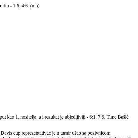
itu - 1.6, 4:6. (mh)
kao 1. nositelja, a i rezultat je ubjedljiviji - 6:1, 7:5. Time Bašić
š Davis cup reprezentativac je u turnir ušao sa pozivnicom