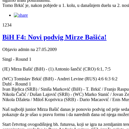
sigurno imati polufinalistu.
Tomo Brkić je, nakon pobjede u 1. kolu, u današnjem duelu sa 2. nos
1234
BiH F4: Novi podvig Mirze Bašića!
Objavio admin na 27.05.2009
Singl - Round 1
(JE) Mirza Bašić (BiH) - (1) Antonio šančić (CRO) 6:1, 7:5
(WC) Tomislav Brkić (BiH) - Andrei Levine (RUS) 4:6 6:3 6:2
Dubl - Round 1
Ivan Bjelica (SRB) / Siniša Marković (BiH) - T. Brkić / Franjo Raspu
Nikola Čačić / Dušan Lajović (SRB) - (WC) Marko Stanić / Jovan Zel
Nikola Džaleta / Miloš Koprivica (SRB) - Dario Macaović / Enis Mus
Naš najbolji junior Mirza Bašić danas je ponovio podvig od prije sedam d
pokazuje da je ušao u pravu formu i da narednih dana od njega možemo
Start četvrtog ovogodišnjeg bh. futuresa, koji se igra na zemljanim te