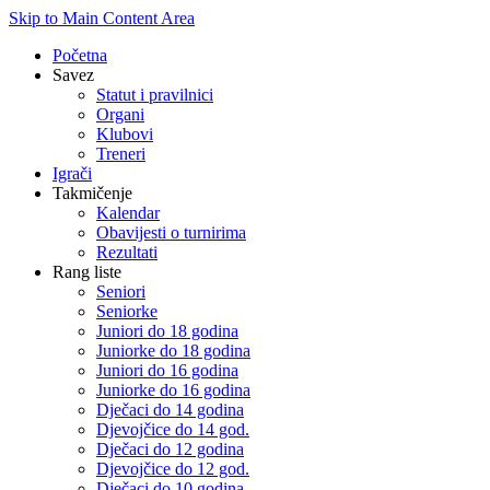
Skip to Main Content Area
Početna
Savez
Statut i pravilnici
Organi
Klubovi
Treneri
Igrači
Takmičenje
Kalendar
Obavijesti o turnirima
Rezultati
Rang liste
Seniori
Seniorke
Juniori do 18 godina
Juniorke do 18 godina
Juniori do 16 godina
Juniorke do 16 godina
Dječaci do 14 godina
Djevojčice do 14 god.
Dječaci do 12 godina
Djevojčice do 12 god.
Dječaci do 10 godina