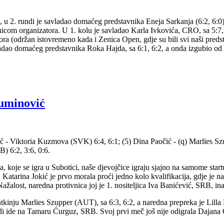
odan, u 2. rundi je savladao domaćeg predstavnika Eneja Sarkanja (6:2, 6:
vnicom organizatora. U 1. kolu je savladao Karla Ivkovića, CRO, sa 5:7,
niora (održan istovremeno kada i Zenica Open, gdje su bili svi naši pre
vladao domaćeg predstavnika Roka Hajda, sa 6:1, 6:2, a onda izgubio o
uminović
Jokić - Viktoria Kuzmova (SVK) 6:4, 6:1; (5) Dina Paočić - (q) Marlies
) 6:2, 3:6, 0:6.
je se igra u Subotici, naše djevojčice igraju sjajno na samome startu. U
e, Katarina Jokić je prvo morala proći jedno kolo kvalifikacija, gdje je n
žalost, naredna protivnica joj je 1. nositeljica Iva Banićević, SRB, ina
kantkinju Marlies Szupper (AUT), sa 6:3, 6:2, a naredna prepreka je Lill
di ide na Tamaru Ćurguz, SRB. Svoj prvi meč još nije odigrala Dajana Cvj