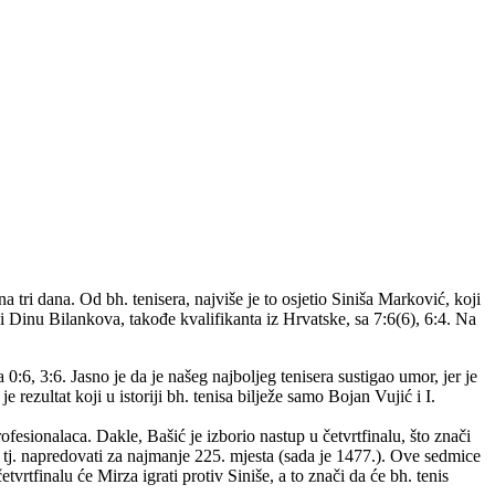
a tri dana. Od bh. tenisera, najviše je to osjetio Siniša Marković, koji
 i Dinu Bilankova, takođe kvalifikanta iz Hrvatske, sa 7:6(6), 6:4. Na
0:6, 3:6. Jasno je da je našeg najboljeg tenisera sustigao umor, jer je
je rezultat koji u istoriji bh. tenisa bilježe samo Bojan Vujić i I.
ofesionalaca. Dakle, Bašić je izborio nastup u četvrtfinalu, što znači
, tj. napredovati za najmanje 225. mjesta (sada je 1477.). Ove sedmice
tvrtfinalu će Mirza igrati protiv Siniše, a to znači da će bh. tenis