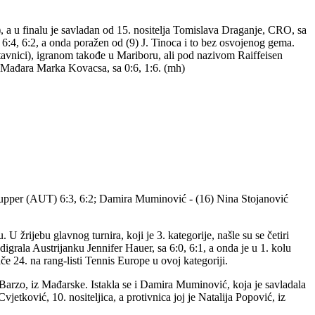
0), a u finalu je savladan od 15. nositelja Tomislava Draganje, CRO, sa
 6:4, 6:2, a onda poražen od (9) J. Tinoca i to bez osvojenog gema.
dstavnici), igranom takođe u Mariboru, ali pod nazivom Raiffeisen
d Mađara Marka Kovacsa, sa 0:6, 1:6. (mh)
 Szupper (AUT) 6:3, 6:2; Damira Muminović - (16) Nina Stojanović
 žrijebu glavnog turnira, koji je 3. kategorije, našle su se četiri
adigrala Austrijanku Jennifer Hauer, sa 6:0, 6:1, a onda je u 1. kolu
če 24. na rang-listi Tennis Europe u ovoj kategoriji.
a Barzo, iz Mađarske. Istakla se i Damira Muminović, koja je savladala
etković, 10. nositeljica, a protivnica joj je Natalija Popović, iz