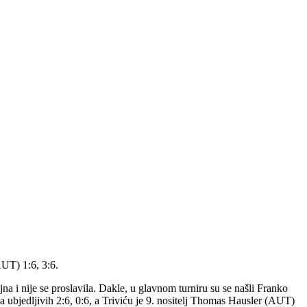
AUT) 1:6, 3:6.
 i nije se proslavila. Dakle, u glavnom turniru su se našli Franko
 sa ubjedljivih 2:6, 0:6, a Triviću je 9. nositelj Thomas Hausler (AUT)