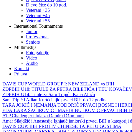
Djevojčice do 10 god.
Veterani +35
Veterani +45
Veterani +55
International Tournaments
Junior
Professional
Seniors
Multimedija
Foto galerije
Video
Audio
Kontakt
Prijava
DAVIS CUP WORLD GROUP I: NEW ZELAND vs BIH
ZDPBIH U18: TITULE ZA PETRA BILETIĆA I TEU KOVAČEV
ZDPBIH U14: Titule za Saru Tripić i Kana Ahića
Sara Tripić i Adian Kurtćehajić prvaci BiH do 12 godina
TARA JOKIĆ I NEMANJA TODORIĆ PRVACI BOSNE I HER
EDA-LARA ŠAĆIROVIĆ I MAHIR BUTKOVIĆ PRVACI BIH 
ATP Challenger titula za Damira Džumhura
Amar Silajdžić i Anastasija Ignjatić juniorski prvaci BiH u kategoriji
DAVIS CUP: BIH PROTIV CHINESE TAIPEI U GOSTIMA
DAVIS CUP BUGARSKA - BIH 1-3: MIRZA I DAMIR ZA POB