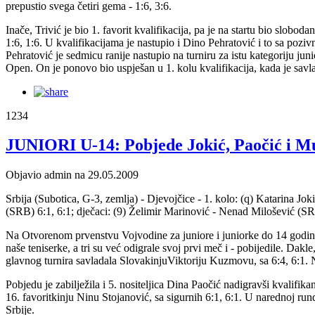
prepustio svega četiri gema - 1:6, 3:6.
Inače, Trivić je bio 1. favorit kvalifikacija, pa je na startu bio slob
1:6, 1:6. U kvalifikacijama je nastupio i Dino Pehratović i to sa pozi
Pehratović je sedmicu ranije nastupio na turniru za istu kategoriju ju
Open. On je ponovo bio uspješan u 1. kolu kvalifikacija, kada je sa
1234
JUNIORI U-14: Pobjede Jokić, Paočić i M
Objavio admin na 29.05.2009
Srbija (Subotica, G-3, zemlja) - Djevojčice - 1. kolo: (q) Katarina 
(SRB) 6:1, 6:1; dječaci: (9) Želimir Marinović - Nenad Milošević (SRB
Na Otvorenom prvenstvu Vojvodine za juniore i juniorke do 14 godina, ko
naše teniserke, a tri su već odigrale svoj prvi meč i - pobijedile. Dakl
glavnog turnira savladala SlovakinjuViktoriju Kuzmovu, sa 6:4, 6:1. Na
Pobjedu je zabilježila i 5. nositeljica Dina Paočić nadigravši kvalifi
16. favoritkinju Ninu Stojanović, sa sigurnih 6:1, 6:1. U narednoj run
Srbije.