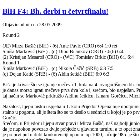
BiH F4: Bh. derbi u četvrtfinalu!
Objavio admin na 28.05.2009
Round 2
(JE) Mirza Bašić (BiH) - (6) Ante Pavić (CRO) 6:4 1:0 ret
Siniša Marković (BiH) - (q) Dino Bilankov (CRO) 7:6(6) 6:4
(2) Kristijan Mesaroš (CRO) - (WC) Tomislav Brkić (BiH) 6:1 6:4
Round 1
Siniša Marković (BiH) - (q) Nikola Čačić (SRB) 6:3 7:5
(q) Dejan Katić (SRB) - (6) Aldin šetkić (BiH) 6:0 6:3
Kiša je krivac što se igranje mečeva 1. kola na 4. ovogodišnjem bh. fut
je danas morao igrati mečeve prva dva kola i, srećom, bio uspješan. Pr
taj način se Marković pridružio Aldinu šetkiću, Ismaru Gorčiću, Mir
Nažalost, lijepu nisku uspjeha u 1. kolu Prijedor Opena nije upotpunio š
stalno u pogonu, ali je šteta što se to desilo u sedmici u kojoj je po prvi
Gorčić.
Srećom, u Prijedoru lijepu stvar pravi i Mirza Bašić, naš najbolji juni
da je napokon povezao dvije pobjede u glavnom turniru, a to opet znači
je po prvi put u dubl konkurenciji upao u top 1000, tačnije 985. je što s