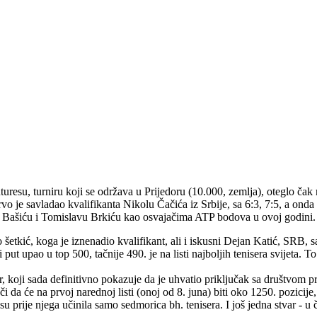
uresu, turniru koji se održava u Prijedoru (10.000, zemlja), oteglo čak n
vo je savladao kvalifikanta Nikolu Čačića iz Srbije, sa 6:3, 7:5, a onda
zi Bašiću i Tomislavu Brkiću kao osvajačima ATP bodova u ovoj godini.
etkić, koga je iznenadio kvalifikant, ali i iskusni Dejan Katić, SRB, sa 
 put upao u top 500, tačnije 490. je na listi najboljih tenisera svijeta. To 
or, koji sada definitivno pokazuje da je uhvatio priključak sa društvom pr
 da će na prvoj narednoj listi (onoj od 8. juna) biti oko 1250. pozicije
u prije njega učinila samo sedmorica bh. tenisera. I još jedna stvar - u če