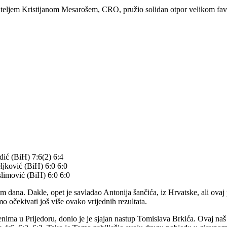
iteljem Kristijanom Mesarošem, CRO, pružio solidan otpor velikom favor
dić (BiH) 7:6(2) 6:4
jković (BiH) 6:0 6:0
limović (BiH) 6:0 6:0
ana. Dakle, opet je savladao Antonija šančića, iz Hrvatske, ali ovaj put 
 očekivati još više ovako vrijednih rezultata.
renima u Prijedoru, donio je je sjajan nastup Tomislava Brkića. Ovaj na