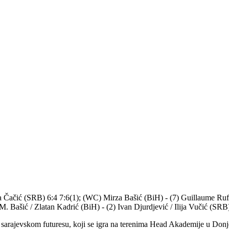
ola Čačić (SRB) 6:4 7:6(1); (WC) Mirza Bašić (BiH) - (7) Guillaume Rufi
Bašić / Zlatan Kadrić (BiH) - (2) Ivan Djurdjević / Ilija Vučić (SRB)
k na sarajevskom futuresu, koji se igra na terenima Head Akademije u Do