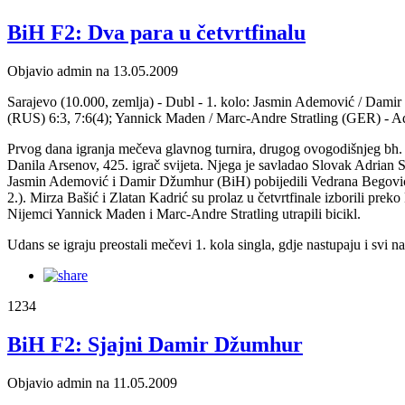
BiH F2: Dva para u četvrtfinalu
Objavio admin na 13.05.2009
Sarajevo (10.000, zemlja) - Dubl - 1. kolo: Jasmin Ademović / Damir
(RUS) 6:3, 7:6(4); Yannick Maden / Marc-Andre Stratling (GER) - Ad
Prvog dana igranja mečeva glavnog turnira, drugog ovogodišnjeg bh. f
Danila Arsenov, 425. igrač svijeta. Njega je savladao Slovak Adrian Siko
Jasmin Ademović i Damir Džumhur (BiH) pobijedili Vedrana Begovića i
2.). Mirza Bašić i Zlatan Kadrić su prolaz u četvrtfinale izborili pr
Nijemci Yannick Maden i Marc-Andre Stratling utrapili bicikl.
Udans se igraju preostali mečevi 1. kola singla, gdje nastupaju i svi na
1234
BiH F2: Sjajni Damir Džumhur
Objavio admin na 11.05.2009