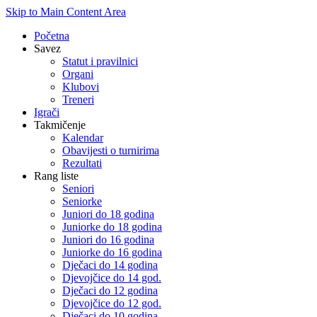
Skip to Main Content Area
Početna
Savez
Statut i pravilnici
Organi
Klubovi
Treneri
Igrači
Takmičenje
Kalendar
Obavijesti o turnirima
Rezultati
Rang liste
Seniori
Seniorke
Juniori do 18 godina
Juniorke do 18 godina
Juniori do 16 godina
Juniorke do 16 godina
Dječaci do 14 godina
Djevojčice do 14 god.
Dječaci do 12 godina
Djevojčice do 12 god.
Dječaci do 10 godina