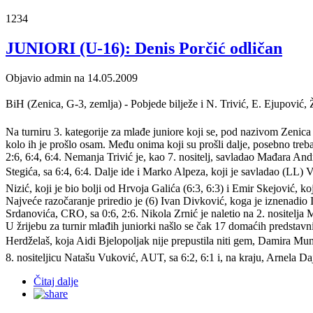
1234
JUNIORI (U-16): Denis Porčić odličan
Objavio admin na 14.05.2009
BiH (Zenica, G-3, zemlja) - Pobjede bilježe i N. Trivić, E. Ejupović, 
Na turniru 3. kategorije za mlađe juniore koji se, pod nazivom Zenic
kolo ih je prošlo osam. Među onima koji su prošli dalje, posebno treba i
2:6, 6:4, 6:4. Nemanja Trivić je, kao 7. nositelj, savladao Mađara And
Stegića, sa 6:4, 6:4. Dalje ide i Marko Alpeza, koji je savladao (LL) V
Nizić, koji je bio bolji od Hrvoja Galića (6:3, 6:3) i Emir Skejović, ko
Najveće razočaranje priredio je (6) Ivan Divković, koga je iznenadio It
Srdanovića, CRO, sa 0:6, 2:6. Nikola Zrnić je naletio na 2. nositelj
U žrijebu za turnir mlađih juniorki našlo se čak 17 domaćih predstavni
Herdželaš, koja Aidi Bjelopoljak nije prepustila niti gem, Damira Mum
8. nositeljicu Natašu Vuković, AUT, sa 6:2, 6:1 i, na kraju, Arnela Da
Čitaj dalje