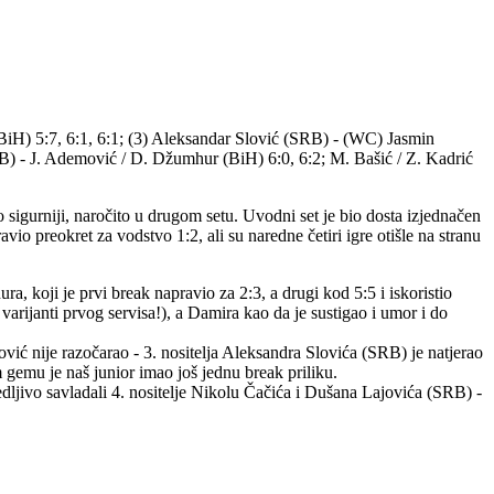
(BiH) 5:7, 6:1, 6:1; (3) Aleksandar Slović (SRB) - (WC) Jasmin
RB) - J. Ademović / D. Džumhur (BiH) 6:0, 6:2; M. Bašić / Z. Kadrić
o sigurniji, naročito u drugom setu. Uvodni set je bio dosta izjednačen
avio preokret za vodstvo 1:2, ali su naredne četiri igre otišle na stranu
a, koji je prvi break napravio za 2:3, a drugi kod 5:5 i iskoristio
 varijanti prvog servisa!), a Damira kao da je sustigao i umor i do
ović nije razočarao - 3. nositelja Aleksandra Slovića (SRB) je natjerao
m gemu je naš junior imao još jednu break priliku.
edljivo savladali 4. nositelje Nikolu Čačića i Dušana Lajovića (SRB) -