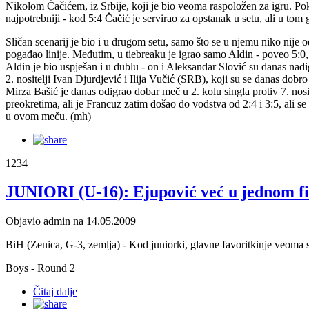
Nikolom Čačićem, iz Srbije, koji je bio veoma raspoložen za igru. Poka
najpotrebniji - kod 5:4 Čačić je servirao za opstanak u setu, ali u tom ge
Sličan scenarij je bio i u drugom setu, samo što se u njemu niko nije odv
pogađao linije. Međutim, u tiebreaku je igrao samo Aldin - poveo 5:0, 
Aldin je bio uspješan i u dublu - on i Aleksandar Slović su danas nad
2. nositelji Ivan Djurdjević i Ilija Vučić (SRB), koji su se danas dobr
Mirza Bašić je danas odigrao dobar meč u 2. kolu singla protiv 7. nos
preokretima, ali je Francuz zatim došao do vodstva od 2:4 i 3:5, ali se
u ovom meču. (mh)
1234
JUNIORI (U-16): Ejupović već u jednom f
Objavio admin na 14.05.2009
BiH (Zenica, G-3, zemlja) - Kod juniorki, glavne favoritkinje veoma 
Boys - Round 2
Čitaj dalje