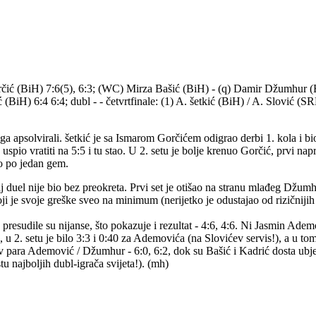
Gorčić (BiH) 7:6(5), 6:3; (WC) Mirza Bašić (BiH) - (q) Damir Džumhur 
iH) 6:4 6:4; dubl - - četvrtfinale: (1) A. šetkić (BiH) / A. Slović (S
ga apsolvirali. šetkić je sa Ismarom Gorčićem odigrao derbi 1. kola i bi
uspio vratiti na 5:5 i tu stao. U 2. setu je bolje krenuo Gorčić, prvi napr
ao po jedan gem.
duel nije bio bez preokreta. Prvi set je otišao na stranu mlađeg Džumhur
oji je svoje greške sveo na minimum (nerijetko je odustajao od rizičnijih
presudile su nijanse, što pokazuje i rezultat - 4:6, 4:6. Ni Jasmin Adem
 u 2. setu je bilo 3:3 i 0:40 za Ademovića (na Slovićev servis!), a u to
tiv para Ademović / Džumhur - 6:0, 6:2, dok su Bašić i Kadrić dosta ubj
u najboljih dubl-igrača svijeta!). (mh)