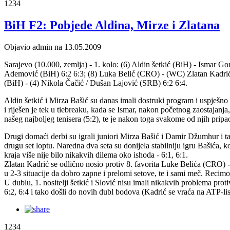
1234
BiH F2: Pobjede Aldina, Mirze i Zlatana
Objavio admin na 13.05.2009
Sarajevo (10.000, zemlja) - 1. kolo: (6) Aldin šetkić (BiH) - Ismar 
Ademović (BiH) 6:2 6:3; (8) Luka Belić (CRO) - (WC) Zlatan Kadrić (B
(BiH) - (4) Nikola Čačić / Dušan Lajović (SRB) 6:2 6:4.
Aldin šetkić i Mirza Bašić su danas imali dostruki program i uspješno 
i riješen je tek u tiebreaku, kada se Ismar, nakon početnog zaostajanja, 
našeg najboljeg tenisera (5:2), te je nakon toga svakome od njih prip
Drugi domaći derbi su igrali juniori Mirza Bašić i Damir Džumhur i taj 
drugu set loptu. Naredna dva seta su donijela stabilniju igru Bašića, k
kraja više nije bilo nikakvih dilema oko ishoda - 6:1, 6:1.
Zlatan Kadrić se odlično nosio protiv 8. favorita Luke Belića (CRO) - 
u 2-3 situacije da dobro zapne i prelomi setove, te i sami meč. Recimo,
U dublu, 1. nositelji šetkić i Slović nisu imali nikakvih problema pro
6:2, 6:4 i tako došli do novih dubl bodova (Kadrić se vraća na ATP-list
1234