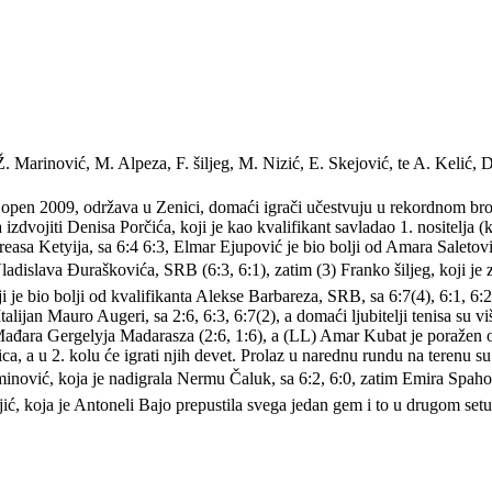
Ž. Marinović, M. Alpeza, F. šiljeg, M. Nizić, E. Skejović, te A. Kelić,
a open 2009, održava u Zenici, domaći igrači učestvuju u rekordnom bro
zdvojiti Denisa Porčića, koji je kao kvalifikant savladao 1. nositelja (ko
reasa Ketyija, sa 6:4 6:3, Elmar Ejupović je bio bolji od Amara Saletov
ladislava Đuraškovića, SRB (6:3, 6:1), zatim (3) Franko šiljeg, koji je 
ji je bio bolji od kvalifikanta Alekse Barbareza, SRB, sa 6:7(4), 6:1, 6:2
alijan Mauro Augeri, sa 2:6, 6:3, 6:7(2), a domaći ljubitelji tenisa su v
a Mađara Gergelyja Madarasza (2:6, 1:6), a (LL) Amar Kubat je poražen 
ca, a u 2. kolu će igrati njih devet. Prolaz u narednu rundu na terenu su
inović, koja je nadigrala Nermu Čaluk, sa 6:2, 6:0, zatim Emira Spaho 
jić, koja je Antoneli Bajo prepustila svega jedan gem i to u drugom setu