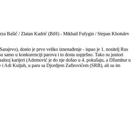
za Bašić / Zlatan Kadrić (BiH) - Mikhail Fufygin / Stepan Khotulev
ajevo), donio je prvo veliko iznenađenje - ispao je 1. nositelj Rus
i su samo u konkurenciji parova i to dosta uspješno. Tako su juniori
alnoj karijeri (Ademović je do nje došao u 4. pokušaju, a Džumhur u
je i Adi Kuljuh, u paru sa Djordjem Zafirovićem (SRB), ali su im