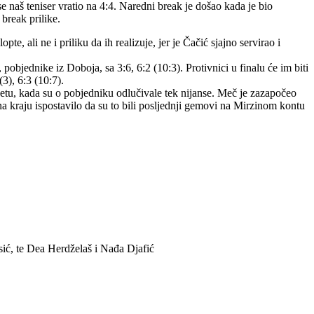
e naš teniser vratio na 4:4. Naredni break je došao kada je bio
 break prilike.
e, ali ne i priliku da ih realizuje, jer je Čačić sjajno servirao i
bjednike iz Doboja, sa 3:6, 6:2 (10:3). Protivnici u finalu će im biti
3), 6:3 (10:7).
setu, kada su o pobjedniku odlučivale tek nijanse. Meč je zazapočeo
 na kraju ispostavilo da su to bili posljednji gemovi na Mirzinom kontu
sić, te Dea Herdželaš i Nađa Djafić