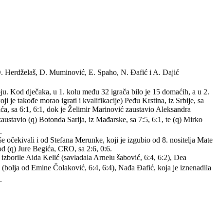
 D. Herdželaš, D. Muminović, E. Spaho, N. Đafić i A. Dajić
ju. Kod dječaka, u 1. kolu među 32 igrača bilo je 15 domaćih, a u 2.
ji je takođe morao igrati i kvalifikacije) Peđu Krstina, iz Srbije, sa
ića, sa 6:1, 6:1, dok je Želimir Marinović zaustavio Aleksandra
zaustavio (q) Botonda Sarija, iz Mađarske, sa 7:5, 6:1, te (q) Mirko
.
iše očekivali i od Stefana Merunke, koji je izgubio od 8. nositelja Mate
od (q) Jure Begića, CRO, sa 2:6, 0:6.
 izborile Aida Kelić (savladala Arnelu šabović, 6:4, 6:2), Dea
(bolja od Emine Čolaković, 6:4, 6:4), Nađa Đafić, koja je iznenadila
.