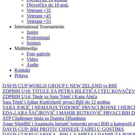
Djevojčice do 10 god.
Veterani +35
Veterani +45
Veterani +55
International Tournaments
Junior
Professional
Seniors
Multimedija
Foto galerije
Video
Audio
Kontakt
Prijava
DAVIS CUP WORLD GROUP I: NEW ZELAND vs BIH
ZDPBIH U18: TITULE ZA PETRA BILETIĆA I TEU KOVAČEV
ZDPBIH U14: Titule za Saru Tripić i Kana Ahića
Sara Tripić i Adian Kurtćehajić prvaci BiH do 12 godina
TARA JOKIĆ I NEMANJA TODORIĆ PRVACI BOSNE I HER
EDA-LARA ŠAĆIROVIĆ I MAHIR BUTKOVIĆ PRVACI BIH 
ATP Challenger titula za Damira Džumhura
Amar Silajdžić i Anastasija Ignjatić juniorski prvaci BiH u kategoriji
DAVIS CUP: BIH PROTIV CHINESE TAIPEI U GOSTIMA
DAVIS CUP BUGARSKA - BIH 1-3: MIRZA I DAMIR ZA POB