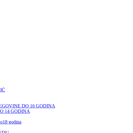
IĆ
CEGOVINE DO 16 GODINA
DO 14 GODINA
 do18 godina
JEDU