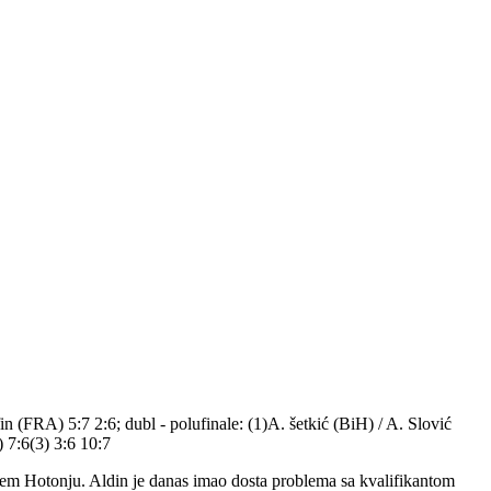
n (FRA) 5:7 2:6; dubl - polufinale: (1)A. šetkić (BiH) / A. Slović
 7:6(3) 3:6 10:7
njem Hotonju. Aldin je danas imao dosta problema sa kvalifikantom