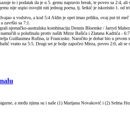
zuje to i podatak da je u 5. gemu napravio break, te poveo sa 2:4, ali s
mu nije uspio osvojiti niti jednog poena, tj. šetkić je iskoristio 1. od tri
ajao u vodstvu, a kod 5:4 Aldin je opet imao priliku, ovaj put tri meč lopt
a završio sa 7:1.
igrali njemačko-australsku kombinaciju Dennis Bloemke / Jarryd Maher, po
o namučili u polufinalu protiv naših Mirze Bašića i Zlatana Kadrića - 6:7(
itelja Guillaumea Rufina, iz Francuske. Naročito je dobar bio u prvom 
 bašić vratio na 5:5. Drugi set je bolje započeo Mirza, poveo 2:0, ali se
inalu
sigurne, a među njima su i naše (1) Marijana Novaković i (2) Selma Hu