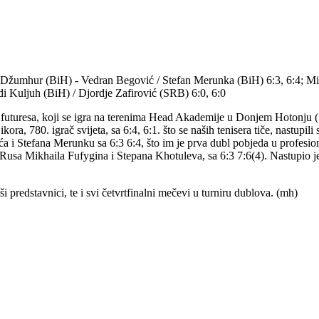
 Džumhur (BiH) - Vedran Begović / Stefan Merunka (BiH) 6:3, 6:4; Mir
i Kuljuh (BiH) / Djordje Zafirović (SRB) 6:0, 6:0
uturesa, koji se igra na terenima Head Akademije u Donjem Hotonju (Sar
ra, 780. igrač svijeta, sa 6:4, 6:1. što se naših tenisera tiče, nastupil
 Stefana Merunku sa 6:3 6:4, što im je prva dubl pobjeda u profesion
eko Rusa Mikhaila Fufygina i Stepana Khotuleva, sa 6:3 7:6(4). Nastupio 
ši predstavnici, te i svi četvrtfinalni mečevi u turniru dublova. (mh)