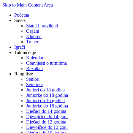
Skip to Main Content Area
Početna
Savez
Statut i pravilnici
Organi
Klubovi
Treneri
Igrači
Takmičenje
Kalendar
Obavijesti o turnirima
Rezultati
Rang liste
Seniori
Seniorke
Juniori do 18 godina
Juniorke do 18 godina
Juniori do 16 godina
Juniorke do 16 godina
Dječaci do 14 godina
Djevojčice do 14 god.
Dječaci do 12 godina
Djevojčice do 12 god.
Dječaci do 10 godina