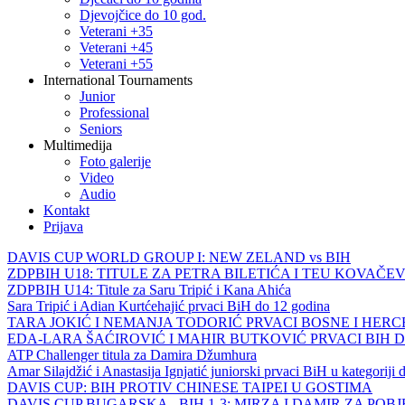
Djevojčice do 10 god.
Veterani +35
Veterani +45
Veterani +55
International Tournaments
Junior
Professional
Seniors
Multimedija
Foto galerije
Video
Audio
Kontakt
Prijava
DAVIS CUP WORLD GROUP I: NEW ZELAND vs BIH
ZDPBIH U18: TITULE ZA PETRA BILETIĆA I TEU KOVAČEV
ZDPBIH U14: Titule za Saru Tripić i Kana Ahića
Sara Tripić i Adian Kurtćehajić prvaci BiH do 12 godina
TARA JOKIĆ I NEMANJA TODORIĆ PRVACI BOSNE I HER
EDA-LARA ŠAĆIROVIĆ I MAHIR BUTKOVIĆ PRVACI BIH 
ATP Challenger titula za Damira Džumhura
Amar Silajdžić i Anastasija Ignjatić juniorski prvaci BiH u kategoriji
DAVIS CUP: BIH PROTIV CHINESE TAIPEI U GOSTIMA
DAVIS CUP BUGARSKA - BIH 1-3: MIRZA I DAMIR ZA POB