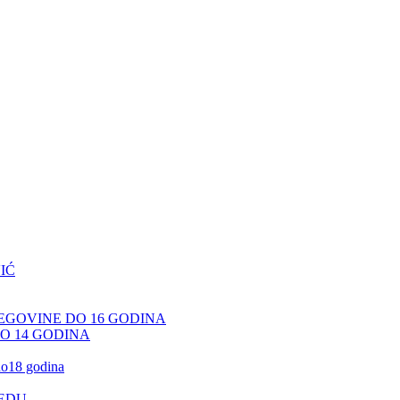
IĆ
CEGOVINE DO 16 GODINA
DO 14 GODINA
 do18 godina
JEDU