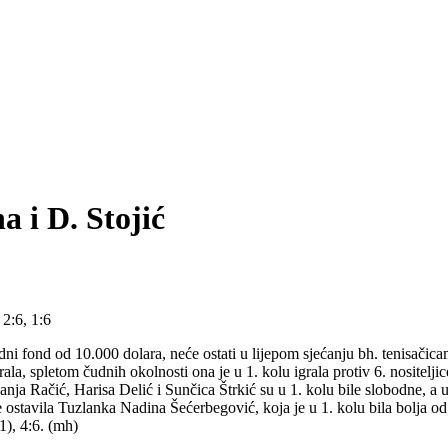
 i D. Stojić
2:6, 1:6
adni fond od 10.000 dolara, neće ostati u lijepom sjećanju bh. tenisačic
irala, spletom čudnih okolnosti ona je u 1. kolu igrala protiv 6. nositelj
 Sanja Račić, Harisa Delić i Sunčica Štrkić su u 1. kolu bile slobodne, 
 ostavila Tuzlanka Nadina Šećerbegović, koja je u 1. kolu bila bolja o
1), 4:6. (mh)