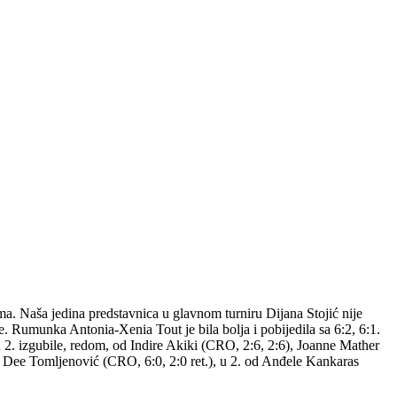
ama. Naša jedina predstavnica u glavnom turniru Dijana Stojić nije
ice. Rumunka Antonia-Xenia Tout je bila bolja i pobijedila sa 6:2, 6:1.
a u 2. izgubile, redom, od Indire Akiki (CRO, 2:6, 2:6), Joanne Mather
d Dee Tomljenović (CRO, 6:0, 2:0 ret.), u 2. od Anđele Kankaras