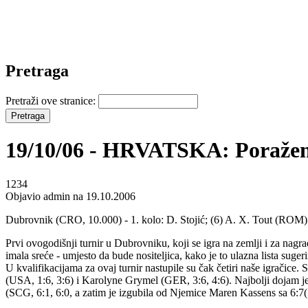
Pretraga
Pretraži ove stranice:
19/10/06 - HRVATSKA: Poražena
1234
Objavio admin na 19.10.2006
Dubrovnik (CRO, 10.000) - 1. kolo: D. Stojić; (6) A. X. Tout (ROM) 
Prvi ovogodišnji turnir u Dubrovniku, koji se igra na zemlji i za nagr
imala sreće - umjesto da bude nositeljica, kako je to ulazna lista suger
U kvalifikacijama za ovaj turnir nastupile su čak četiri naše igračice.
(USA, 1:6, 3:6) i Karolyne Grymel (GER, 3:6, 4:6). Najbolji dojam je
(SCG, 6:1, 6:0, a zatim je izgubila od Njemice Maren Kassens sa 6:7(