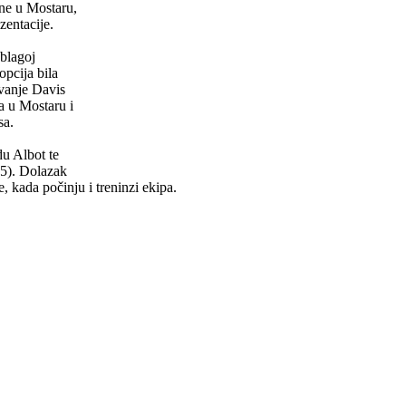
ine u Mostaru,
zentacije.
 blagoj
opcija bila
avanje Davis
a u Mostaru i
sa.
du Albot te
5). Dolazak
e, kada počinju i
treninzi ekipa.