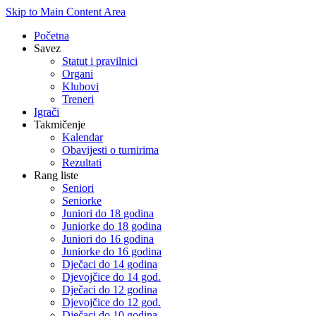
Skip to Main Content Area
Početna
Savez
Statut i pravilnici
Organi
Klubovi
Treneri
Igrači
Takmičenje
Kalendar
Obavijesti o turnirima
Rezultati
Rang liste
Seniori
Seniorke
Juniori do 18 godina
Juniorke do 18 godina
Juniori do 16 godina
Juniorke do 16 godina
Dječaci do 14 godina
Djevojčice do 14 god.
Dječaci do 12 godina
Djevojčice do 12 god.
Dječaci do 10 godina