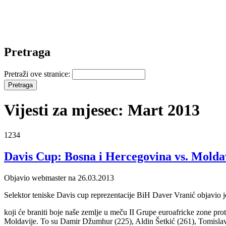
Pretraga
Pretraži ove stranice:
Vijesti za mjesec: Mart 2013
1234
Davis Cup: Bosna i Hercegovina vs. Molda
Objavio webmaster na 26.03.2013
Selektor teniske Davis cup reprezentacije BiH Daver Vranić objavio j
koji će braniti boje naše zemlje u meču II Grupe euroafricke zone prot
Moldavije. To su Damir Džumhur (225), Aldin Šetkić (261), Tomislav