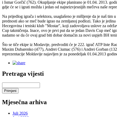
i Ismar Gorčić (762). Okupljanje ekipe planirano je 01.04. 2013. god
gdje će se i igrati možda i jedan od najneizvjesnijih mečeva naše repre
Na prijedlog igrača i selektora, usaglašeno je mišljenje da je naš tim u
prednosti ako se meč bude igrao na zemljanoj podlozi. Tako je jedina 
Hecegovina i teniski klub "Mostar", koji zadovoljava uslove za održ
Cup takmičenja. Inace, ovo je prvi put da se jedan Davis Cup meč igr
nadamo se da će ovaj grad biti dobar domaćin za novi uspjeh BH teni
Što se tiče ekipe iz Modavije, predvoditi će je 222. igrač ATP liste Ra
Maxim Dubarenko (477), Andrei Ciumac (576) i Andrei Gorban (132
reprezentacije Moldavije najavljen je za ponedeljak 01.04.2013 godin
Pretraga vijesti
Mjesečna arhiva
Juli 2026