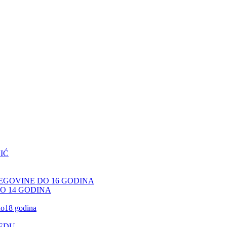
IĆ
CEGOVINE DO 16 GODINA
DO 14 GODINA
 do18 godina
JEDU