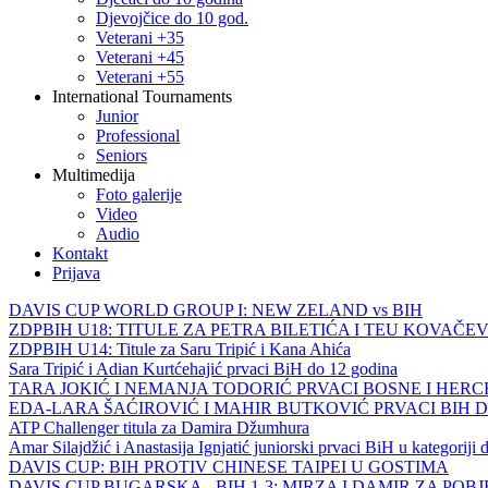
Djevojčice do 10 god.
Veterani +35
Veterani +45
Veterani +55
International Tournaments
Junior
Professional
Seniors
Multimedija
Foto galerije
Video
Audio
Kontakt
Prijava
DAVIS CUP WORLD GROUP I: NEW ZELAND vs BIH
ZDPBIH U18: TITULE ZA PETRA BILETIĆA I TEU KOVAČEV
ZDPBIH U14: Titule za Saru Tripić i Kana Ahića
Sara Tripić i Adian Kurtćehajić prvaci BiH do 12 godina
TARA JOKIĆ I NEMANJA TODORIĆ PRVACI BOSNE I HER
EDA-LARA ŠAĆIROVIĆ I MAHIR BUTKOVIĆ PRVACI BIH 
ATP Challenger titula za Damira Džumhura
Amar Silajdžić i Anastasija Ignjatić juniorski prvaci BiH u kategoriji
DAVIS CUP: BIH PROTIV CHINESE TAIPEI U GOSTIMA
DAVIS CUP BUGARSKA - BIH 1-3: MIRZA I DAMIR ZA POB