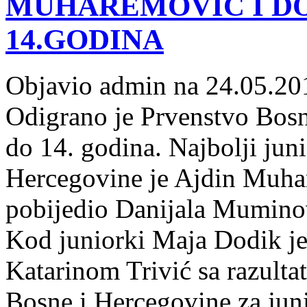
MUHAREMOVIĆ I DO
14.GODINA
Objavio admin na 24.05.20
Odigrano je Prvenstvo Bosn
do 14. godina. Najbolji jun
Hercegovine je Ajdin Muhar
pobijedio Danijala Muminovi
Kod juniorki Maja Dodik je
Katarinom Trivić sa razulta
Bosne i Hercegovine za jun