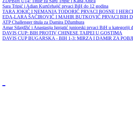
ZDPBIH U14: Titule za Saru Tripić i Kana Ahića
Sara Tripić i Adian Kurtćehajić prvaci BiH do 12 godina
TARA JOKIĆ I NEMANJA TODORIĆ PRVACI BOSNE I HER
EDA-LARA ŠAĆIROVIĆ I MAHIR BUTKOVIĆ PRVACI BIH 
ATP Challenger titula za Damira Džumhura
Amar Silajdžić i Anastasija Ignjatić juniorski prvaci BiH u kategoriji
DAVIS CUP: BIH PROTIV CHINESE TAIPEI U GOSTIMA
DAVIS CUP BUGARSKA - BIH 1-3: MIRZA I DAMIR ZA POB