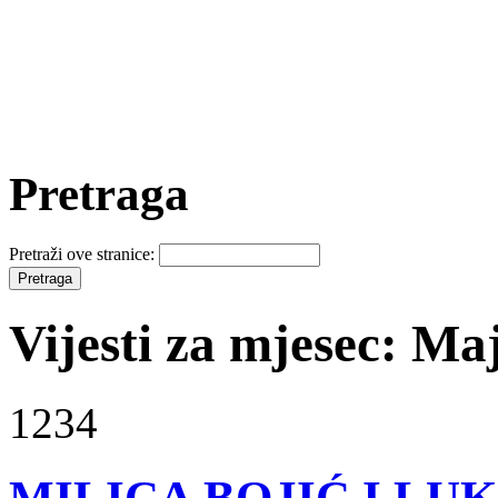
Pretraga
Pretraži ove stranice:
Vijesti za mjesec: Ma
1234
MILICA BOJIĆ I LU