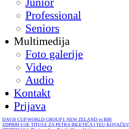
Junior
Professional
Seniors
Multimedija
Foto galerije
Video
Audio
Kontakt
Prijava
DAVIS CUP WORLD GROUP I: NEW ZELAND vs BIH
ZDPBIH U18: TITULE ZA PETRA BILETIĆA I TEU KOVAČEV