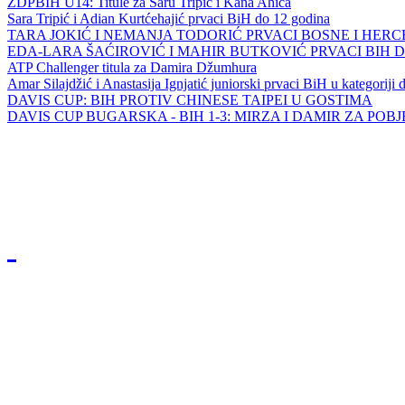
ZDPBIH U14: Titule za Saru Tripić i Kana Ahića
Sara Tripić i Adian Kurtćehajić prvaci BiH do 12 godina
TARA JOKIĆ I NEMANJA TODORIĆ PRVACI BOSNE I HER
EDA-LARA ŠAĆIROVIĆ I MAHIR BUTKOVIĆ PRVACI BIH 
ATP Challenger titula za Damira Džumhura
Amar Silajdžić i Anastasija Ignjatić juniorski prvaci BiH u kategoriji
DAVIS CUP: BIH PROTIV CHINESE TAIPEI U GOSTIMA
DAVIS CUP BUGARSKA - BIH 1-3: MIRZA I DAMIR ZA POB