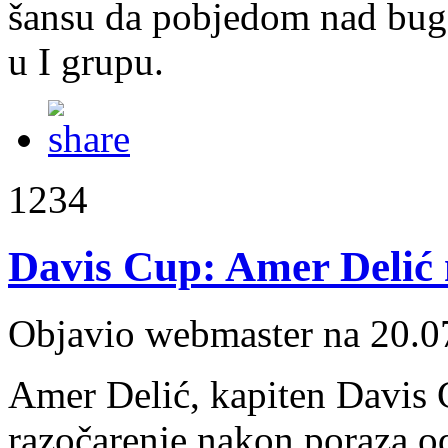
šansu da pobjedom nad buga
u I grupu.
1234
Davis Cup: Amer Delić
Objavio webmaster na 20.0
Amer Delić, kapiten Davis C
razočarenje nakon poraza od