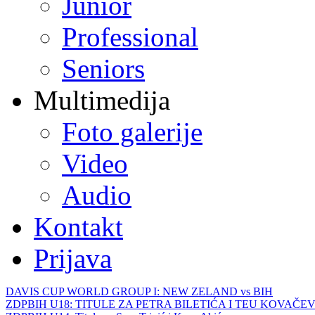
Junior
Professional
Seniors
Multimedija
Foto galerije
Video
Audio
Kontakt
Prijava
DAVIS CUP WORLD GROUP I: NEW ZELAND vs BIH
ZDPBIH U18: TITULE ZA PETRA BILETIĆA I TEU KOVAČEV