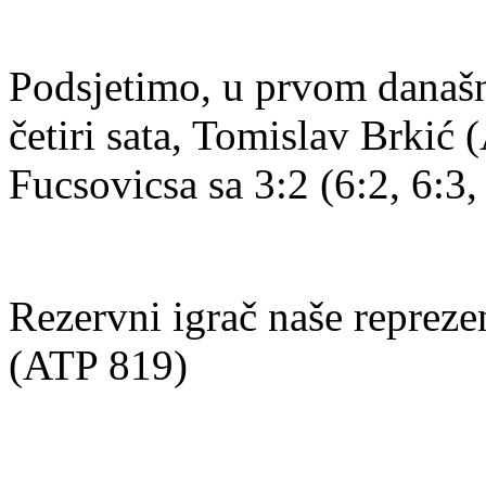
Podsjetimo, u prvom današn
četiri sata, Tomislav Brkić
Fucsovicsa sa 3:2 (6:2, 6:3, 
Rezervni igrač naše repreze
(ATP 819)