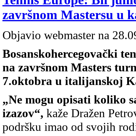
završnom Mastersu u ka
Objavio webmaster na 28.0
Bosanskohercegovački teni
na završnom Masters turni
7.oktobra u italijanskoj K
„Ne mogu opisati koliko sa
izazov“,
kaže Dražen Petrov
podršku imao od svojih rodi