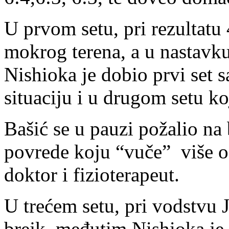
U prvom setu, pri rezultatu 
mokrog terena, a u nastavk
Nishioka je dobio prvi set sa
situaciju i u drugom setu k
Bašić se u pauzi požalio na
povrede koju “vuče” više od
doktor i fizioterapeut.
U trećem setu, pri vodstvu 
brejk, međutim Nishioka je