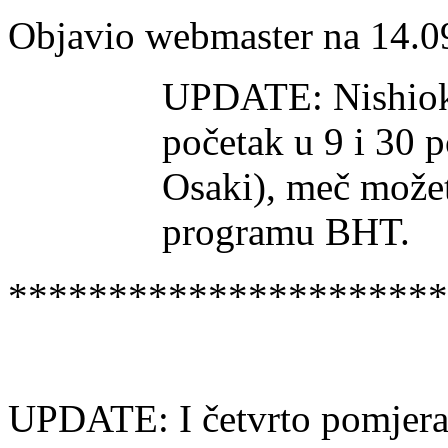
Objavio webmaster na 14.0
UPDATE: Nishioka
početak u 9 i 30 
Osaki), meč možet
programu BHT.
**********************
UPDATE: I četvrto pomjera