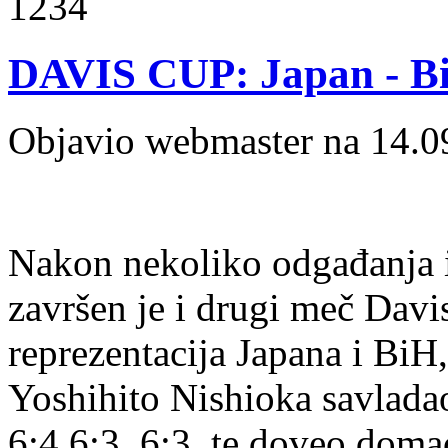
1234
DAVIS CUP: Japan - B
Objavio webmaster na 14.0
Nakon nekoliko odgađanja i
završen je i drugi meč Davi
reprezentacija Japana i BiH,
Yoshihito Nishioka savlada
6:4,6:3, 6:3, te doveo doma