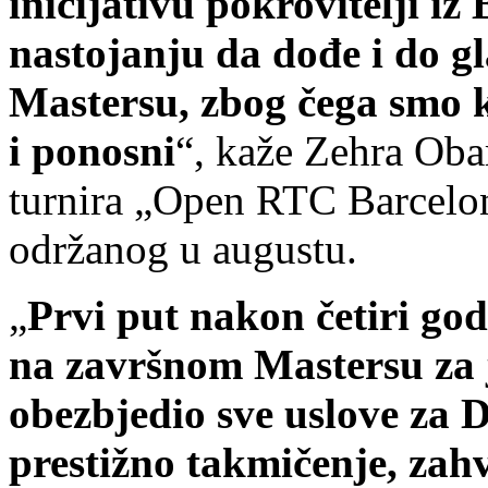
inicijativu pokrovitelji iz
nastojanju da dođe i do gl
Mastersu, zbog čega smo k
i ponosni
“, kaže Zehra Obar
turnira „Open RTC Barcelo
održanog u augustu.
„
Prvi put nakon četiri go
na završnom Mastersu za j
obezbjedio sve uslove za 
prestižno takmičenje, za