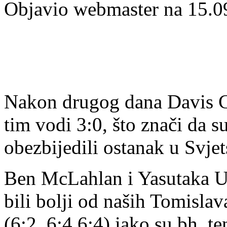
Objavio webmaster na 15.0
Nakon drugog dana Davis C
tim vodi 3:0, što znači da s
obezbijedili ostanak u Svjet
Ben McLahlan i Yasutaka U
bili bolji od naših Tomisla
(6:2, 6:4,6:4) iako su bh. te