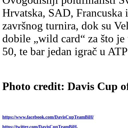
Hrvatska, SAD, Francuska i 
završnog turnira, dok su Vel
dobile „wild card“ za što je
50, te bar jedan igrač u AT
Photo credit: Davis Cup of
https://www.facebook.com/
DavisCupTeamBiH/
https://twitter.com/
DavisCupTeamBiH
.