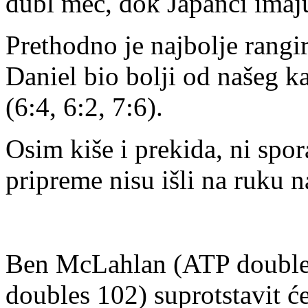
dubl meč, dok Japanci imaj
Prethodno je najbolje rangi
Daniel bio bolji od našeg k
(6:4, 6:2, 7:6).
Osim kiše i prekida, ni spor
pripreme nisu išli na ruku 
Ben McLahlan (ATP double
doubles 102) suprotstavit ć