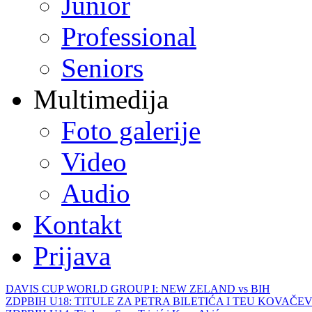
Junior
Professional
Seniors
Multimedija
Foto galerije
Video
Audio
Kontakt
Prijava
DAVIS CUP WORLD GROUP I: NEW ZELAND vs BIH
ZDPBIH U18: TITULE ZA PETRA BILETIĆA I TEU KOVAČEV