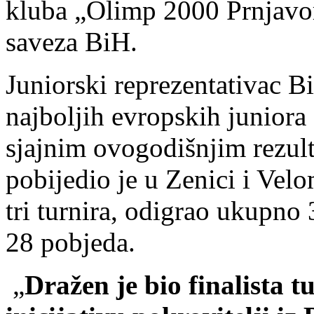
kluba „Olimp 2000 Prnjavor“
saveza BiH.
Juniorski reprezentativac 
najboljih evropskih juniora
sjajnim ovogodišnjim rezul
pobijedio je u Zenici i Velom
tri turnira, odigrao ukupno
28 pobjeda.
„
Dražen je bio finalista 