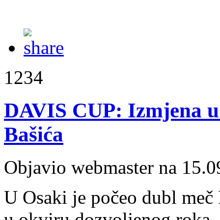
1234
DAVIS CUP: Izmjena u b
Bašića
Objavio webmaster na 15.0
U Osaki je počeo dubl meč 
u okviru dozvoljenog roka, 