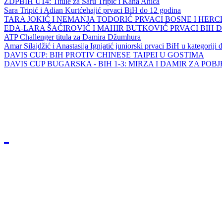
ZDPBIH U14: Titule za Saru Tripić i Kana Ahića
Sara Tripić i Adian Kurtćehajić prvaci BiH do 12 godina
TARA JOKIĆ I NEMANJA TODORIĆ PRVACI BOSNE I HER
EDA-LARA ŠAĆIROVIĆ I MAHIR BUTKOVIĆ PRVACI BIH 
ATP Challenger titula za Damira Džumhura
Amar Silajdžić i Anastasija Ignjatić juniorski prvaci BiH u kategoriji
DAVIS CUP: BIH PROTIV CHINESE TAIPEI U GOSTIMA
DAVIS CUP BUGARSKA - BIH 1-3: MIRZA I DAMIR ZA POB