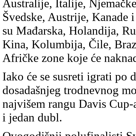
Australije, Italije, Njemačk
Švedske, Austrije, Kanade i
su Mađarska, Holandija, Rus
Kina, Kolumbija, Čile, Brazi
Afričke zone koje će naknad
Iako će se susreti igrati p
dosadašnjeg trodnevnog mod
najvišem rangu Davis Cup-a
i jedan dubl.
Ovogodišnji polufinalisti S