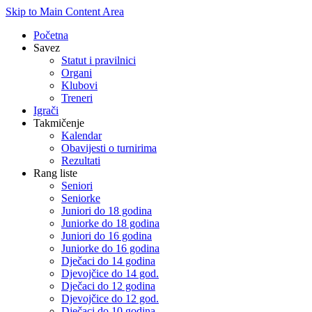
Skip to Main Content Area
Početna
Savez
Statut i pravilnici
Organi
Klubovi
Treneri
Igrači
Takmičenje
Kalendar
Obavijesti o turnirima
Rezultati
Rang liste
Seniori
Seniorke
Juniori do 18 godina
Juniorke do 18 godina
Juniori do 16 godina
Juniorke do 16 godina
Dječaci do 14 godina
Djevojčice do 14 god.
Dječaci do 12 godina
Djevojčice do 12 god.
Dječaci do 10 godina