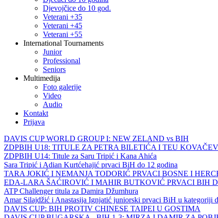
Djevojčice do 10 god.
Veterani +35
Veterani +45
Veterani +55
International Tournaments
Junior
Professional
Seniors
Multimedija
Foto galerije
Video
Audio
Kontakt
Prijava
DAVIS CUP WORLD GROUP I: NEW ZELAND vs BIH
ZDPBIH U18: TITULE ZA PETRA BILETIĆA I TEU KOVAČEV
ZDPBIH U14: Titule za Saru Tripić i Kana Ahića
Sara Tripić i Adian Kurtćehajić prvaci BiH do 12 godina
TARA JOKIĆ I NEMANJA TODORIĆ PRVACI BOSNE I HER
EDA-LARA ŠAĆIROVIĆ I MAHIR BUTKOVIĆ PRVACI BIH 
ATP Challenger titula za Damira Džumhura
Amar Silajdžić i Anastasija Ignjatić juniorski prvaci BiH u kategoriji
DAVIS CUP: BIH PROTIV CHINESE TAIPEI U GOSTIMA
DAVIS CUP BUGARSKA - BIH 1-3: MIRZA I DAMIR ZA POB