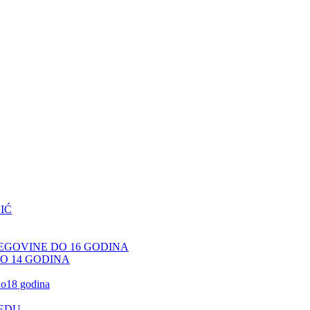
IĆ
CEGOVINE DO 16 GODINA
DO 14 GODINA
 do18 godina
JEDU