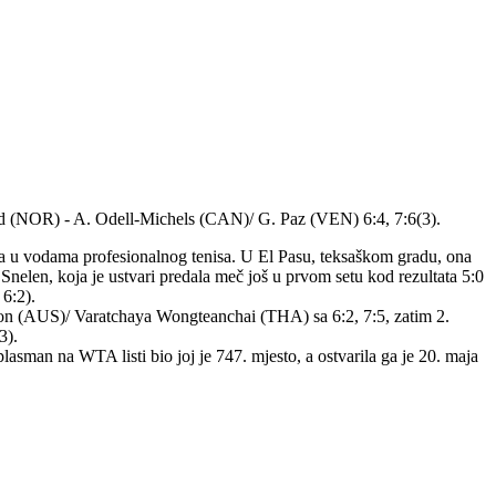
ard (NOR) - A. Odell-Michels (CAN)/ G. Paz (VEN) 6:4, 7:6(3).
a u vodama profesionalnog tenisa. U El Pasu, teksaškom gradu, ona
Snelen, koja je ustvari predala meč još u prvom setu kod rezultata 5:0
 6:2).
son (AUS)/ Varatchaya Wongteanchai (THA) sa 6:2, 7:5, zatim 2.
3).
asman na WTA listi bio joj je 747. mjesto, a ostvarila ga je 20. maja