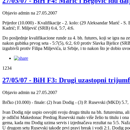
27/05/07 - BiH F4: Marić i Begović idu dal
Objavio admin na 27.05.2007
Prijedor (10.000) - Kvalifikacije - 2. kolo: (29 Aleksandar Marić - S
Kadrić; F. Miljević (SRB) 6:4, 5:7, 4:6.
Do posljednje kvalifikacione runde za 4. bh. futures, koji se igra na z
nakon gubitka prvog seta - 5:7(5), 6:2, 6:0 protiv Slavka Bjelice (SRB
izgubivši protiv Filipa Miljevića, iz Srbije, i to nakon što je dobio u
1234
27/05/07 - BiH F3: Drugi uzastopni trijum
Objavio admin na 27.05.2007
Brčko (10.000) - finale: (2) Ivan Dodig - (3) P. Rusevski (MKD) 5.7, 
Ivan Dodig nije uspio osvojiti svoju drugu titulu na bh. futuresima, al
je odlični Makedonac Predrag Rusevski malo više želio tu titulu i ona
gema, kada mu Dodig uzima servis i izjednačava rezultat na 5:5. Nažalos
U drugom setu Rusevski takođe prvi pravi break i vodi 2:1. Dodig podiže