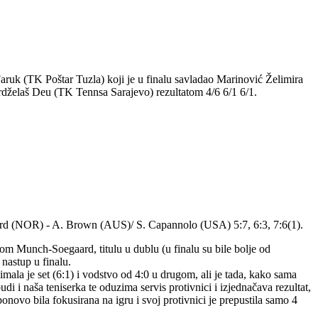
Faruk (TK Poštar Tuzla) koji je u finalu savladao Marinović Želimira
rdželaš Deu (TK Tennsa Sarajevo) rezultatom 4/6 6/1 6/1.
ard (NOR) - A. Brown (AUS)/ S. Capannolo (USA) 5:7, 6:3, 7:6(1).
 Munch-Soegaard, titulu u dublu (u finalu su bile bolje od
 nastup u finalu.
ala je set (6:1) i vodstvo od 4:0 u drugom, ali je tada, kako sama
di i naša teniserka te oduzima servis protivnici i izjednačava rezultat,
ponovo bila fokusirana na igru i svoj protivnici je prepustila samo 4