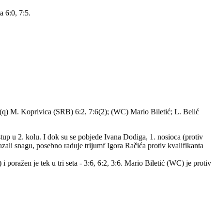
 6:0, 7:5.
; (q) M. Koprivica (SRB) 6:2, 7:6(2); (WC) Mario Biletić; L. Belić
astup u 2. kolu. I dok su se pobjede Ivana Dodiga, 1. nosioca (protiv
azali snagu, posebno raduje trijumf Igora Račića protiv kvalifikanta
ražen je tek u tri seta - 3:6, 6:2, 3:6. Mario Biletić (WC) je protiv