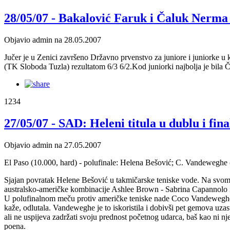
28/05/07 - Bakalović Faruk i Čaluk Nerma 
Objavio admin na 28.05.2007
Jučer je u Zenici završeno Državno prvenstvo za juniore i juniorke u 
(TK Sloboda Tuzla) rezultatom 6/3 6/2.Kod juniorki najbolja je bila
1234
27/05/07 - SAD: Heleni titula u dublu i fina
Objavio admin na 27.05.2007
El Paso (10.000, hard) - polufinale: Helena Bešović; C. Vandewegh
Sjajan povratak Helene Bešović u takmičarske teniske vode. Na svom
australsko-američke kombinacije Ashlee Brown - Sabrina Capannolo i to n
U polufinalnom meču protiv američke teniske nade Coco Vandeweghe čini
kaže, odlutala. Vandeweghe je to iskoristila i dobivši pet gemova uzast
ali ne uspijeva zadržati svoju prednost početnog udarca, baš kao ni nje
poena.