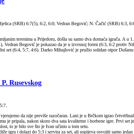
je
. Bjelica (SRB) 6:7(5), 6:2, 6:0; Vedran Begović; N. Čačić (SRB) 6:3, 6
emljanim terenima u Prijedoru, došla su samo dva domaća igrača. A u 1. k
), Vedran Begović je pokazao da je u izvrsnoj formi (6:3, 6:2 protiv Nik
vodni set (6:4, 5:7, 4:6). Darko Mihajlović je pružio solidan otpor Dušan
f P. Rusevskog
5:7.
i vjerujemo da nije previše razočaran. Lani je u Brčkom igrao četvrtfinal
 mu je pripala, nakon skoro dva sata kvalitetne i borbene igre. Prvi se
t, to je bilo sve što je Ivan učinio u tom setu.
 igru i dolazi do 5:3 i servira za set, ali uspijeva osvojiti samo jedan 