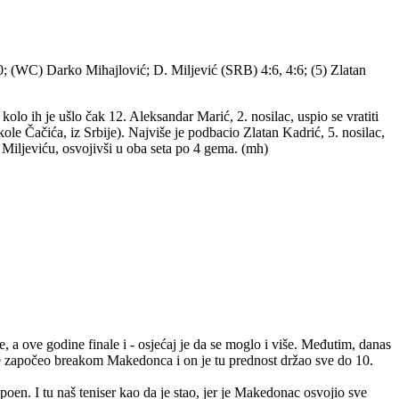
:0; (WC) Darko Mihajlović; D. Miljević (SRB) 4:6, 4:6; (5) Zlatan
olo ih je ušlo čak 12. Aleksandar Marić, 2. nosilac, uspio se vratiti
ole Čačića, iz Srbije). Najviše je podbacio Zlatan Kadrić, 5. nosilac,
u Miljeviću, osvojivši u oba seta po 4 gema. (mh)
e, a ove godine finale i - osjećaj je da se moglo i više. Međutim, danas
t je započeo breakom Makedonca i on je tu prednost držao sve do 10.
poen. I tu naš teniser kao da je stao, jer je Makedonac osvojio sve