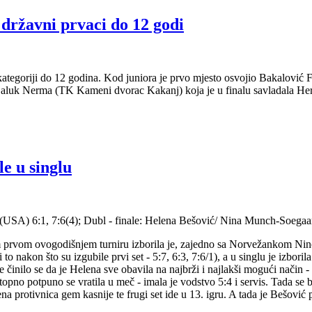
državni prvaci do 12 godi
kategoriji do 12 godina. Kod juniora je prvo mjesto osvojio Bakalović 
 Čaluk Nerma (TK Kameni dvorac Kakanj) koja je u finalu savladala He
le u singlu
e (USA) 6:1, 7:6(4); Dubl - finale: Helena Bešović/ Nina Munch-Soega
 prvom ovogodišnjem turniru izborila je, zajedno sa Norvežankom Ninom
akon što su izgubile prvi set - 5:7, 6:3, 7:6/1), a u singlu je izborila
lo se da je Helena sve obavila na najbrži i najlakši mogući način - im
opno potpuno se vratila u meč - imala je vodstvo 5:4 i servis. Tada se bu
na protivnica gem kasnije te frugi set ide u 13. igru. A tada je Bešović 