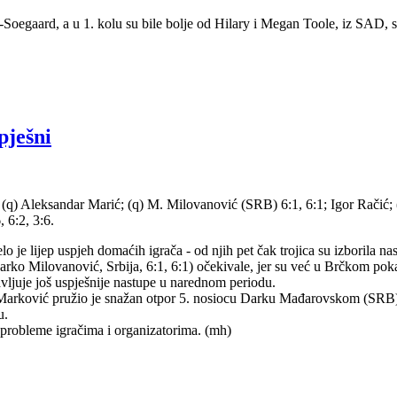
oegaard, a u 1. kolu su bile bolje od Hilary i Megan Toole, iz SAD, sa
pješni
:5; (q) Aleksandar Marić; (q) M. Milovanović (SRB) 6:1, 6:1; Igor Račić
 6:2, 3:6.
lo je lijep uspjeh domaćih igrača - od njih pet čak trojica su izborila n
(Marko Milovanović, Srbija, 6:1, 6:1) očekivale, jer su već u Brčkom pok
vljuje još uspješnije nastupe u narednom periodu.
Marković pružio je snažan otpor 5. nosiocu Darku Mađarovskom (SRB) i po
u.
ke probleme igračima i organizatorima. (mh)