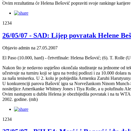
Ovim rezultatima će Helena Bešović popraviti svoje rankinge karijere
1234
26/05/07 - SAD: Lijep povratak Helene Be
Objavio admin na 27.05.2007
El Paso (10.000, hard) - četvrtfinale: Helena Bešović; (6). T. Roll
Nakon što je nedavno uspješno okončala studiranje na jednome od te
učestvuje na turniru koji se igra na tvrdoj podlozi i za 10.000 dolara
za našu teniserku. U 2. kolu je pobijedila Armenku Zaruhi Harutyunyan 
U konkurenciji parova Bašović igra sa Norvežankom Ninom Munch-Soeg
nositeljice Amerikanke Whitney Jones i Tiya Rolle, a u polufinalu Al
Ovim nastupom u dublu Helena je obezbijedila povratak i na tu WTA list
2002. godine. (mh)
1234