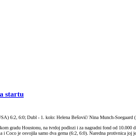
a startu
USA) 6:2, 6:0; Dubl - 1. kolo: Helena Bešović/ Nina Munch-Soegaard 
ričkom gradu Houstonu, na tvrdoj podlozi i za nagradni fond od 10.000 
nja i Coco je osvojila samo dva gema (6:2, 6:0). Naredna protivnica joj 