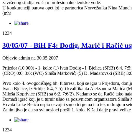
završenog studija vraća u profesionalne teniske vode.
U konkurenciji parova opet joj je partnerica Norvežanka Nina Munch-S
(mh)
1234
30/05/07 - BiH F4: Dodig, Marić i Račić us
Objavio admin na 30.05.2007
Prijedor (10.000) - 1. kolo: (1) Ivan Dodig - I. Bjelica (SRB) 6:4, 7
(CRO) 0:6, 3:6; (WC) Siniša Marković; (5) D. Mađarovski (SRB) 3:6,
Prvo kolo 4. ovogodišnjeg bh. futuresa, koji se igra u Prijedoru, donije
Ivana Bjelice, iz Srbije, 6:4, 7:5), i kvalifikanta Aleksandra Marića 
Miloša Koprivice (SRB) sa 6:2, 7:6(2). Nadamo se da Račić tako naja
Domaći igrač koji je u turnir ušao sa pozivnicom organizatora Siniša 
Hrvata Luke Belića uspio osvojiti samo tri gema i to tek u drugom set
Zanimljivo je da su svi nosioci prošli 1. kolo. Kiša i dalje pravi veli
1234