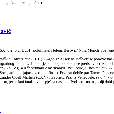
 u obje konkurencije. (mh)
šović
e (USA) 6:2, 6:2; Dubl - polufinale: Helena Bešović/ Nina Munch-Soega
ksaških univerziteta (TCU) 22-godišnja Helena Bešović se ponovo našl
 nagradnog fonda. U 1. kolu je bila bolja od domaće predstavnice Rachel 
(6:4, 6:3), a u četvrfinalu Amerikanku Tiyu Rolle, 6. nositeljicu (6:2,
aard i to sjajno - već su u finalu. Prvo su dobile par Tammi Patter
exandru Odell-Michels (CAN) i Gabrielu Paz, iz Venecuele, sa 6:4, 7:6(
u, jer je lani imala dva uspješna nastupa. Podsjećamo, najbolji dubl pl