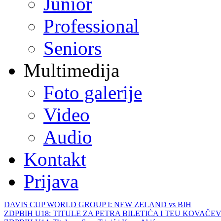
Junior
Professional
Seniors
Multimedija
Foto galerije
Video
Audio
Kontakt
Prijava
DAVIS CUP WORLD GROUP I: NEW ZELAND vs BIH
ZDPBIH U18: TITULE ZA PETRA BILETIĆA I TEU KOVAČEV