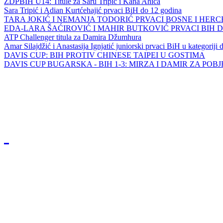
ZDPBIH U14: Titule za Saru Tripić i Kana Ahića
Sara Tripić i Adian Kurtćehajić prvaci BiH do 12 godina
TARA JOKIĆ I NEMANJA TODORIĆ PRVACI BOSNE I HER
EDA-LARA ŠAĆIROVIĆ I MAHIR BUTKOVIĆ PRVACI BIH 
ATP Challenger titula za Damira Džumhura
Amar Silajdžić i Anastasija Ignjatić juniorski prvaci BiH u kategoriji
DAVIS CUP: BIH PROTIV CHINESE TAIPEI U GOSTIMA
DAVIS CUP BUGARSKA - BIH 1-3: MIRZA I DAMIR ZA POB