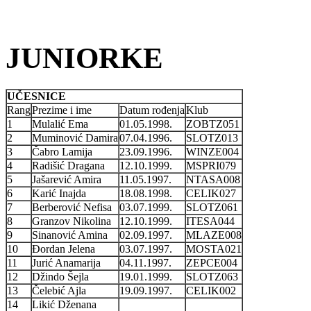
JUNIORKE
UČESNICE
Rang
Prezime i ime
Datum rođenja
Klub
1
Mulalić Ema
01.05.1998.
ZOBTZ051
2
Muminović Damira
07.04.1996.
SLOTZ013
3
Čabro Lamija
23.09.1996.
WINZE004
4
Radišić Dragana
12.10.1999.
MSPRI079
5
Jašarević Amira
11.05.1997.
NTASA008
6
Karić Inajda
18.08.1998.
CELIK027
7
Berberović Nefisa
03.07.1999.
SLOTZ061
8
Granzov Nikolina
12.10.1999.
ITESA044
9
Sinanović Amina
02.09.1997.
MLAZE008
10
Đordan Jelena
03.07.1997.
MOSTA021
11
Jurić Anamarija
04.11.1997.
ZEPCE004
12
Džindo Šejla
19.01.1999.
SLOTZ063
13
Čelebić Ajla
19.09.1997.
CELIK002
14
Likić Dženana