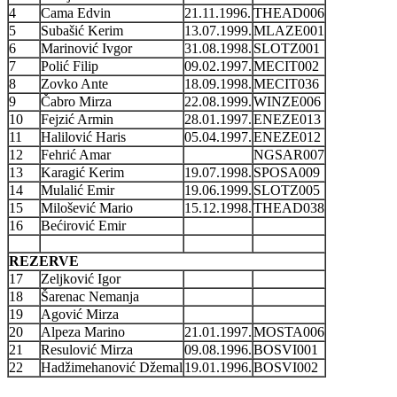
4
Cama Edvin
21.11.1996.
THEAD006
5
Subašić Kerim
13.07.1999.
MLAZE001
6
Marinović Ivgor
31.08.1998.
SLOTZ001
7
Polić Filip
09.02.1997.
MECIT002
8
Zovko Ante
18.09.1998.
MECIT036
9
Čabro Mirza
22.08.1999.
WINZE006
10
Fejzić Armin
28.01.1997.
ENEZE013
11
Halilović Haris
05.04.1997.
ENEZE012
12
Fehrić Amar
NGSAR007
13
Karagić Kerim
19.07.1998.
SPOSA009
14
Mulalić Emir
19.06.1999.
SLOTZ005
15
Milošević Mario
15.12.1998.
THEAD038
16
Bećirović Emir
REZERVE
17
Zeljković Igor
18
Šarenac Nemanja
19
Agović Mirza
20
Alpeza Marino
21.01.1997.
MOSTA006
21
Resulović Mirza
09.08.1996.
BOSVI001
22
Hadžimehanović Džemal
19.01.1996.
BOSVI002