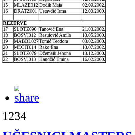
15
MLAZE012
Dodik Maja
02.09.2002.
16
DRATZ001
Ustavdić Irma
12.03.2000.
REZERVE
17
SLOTZ090
Tanović Ena
21.03.2002.
18
BOSVI012
Resulović Amila
13.05.2000.
19
MABBL027
Tomić Teodora
03.02.2000.
20
MECIT014
Rako Ena
13.07.2002.
21
SLOTZ079
Džemaili Jehona
13.12.2000.
22
BOSVI013
Handžić Emina
16.02.2000.
1234