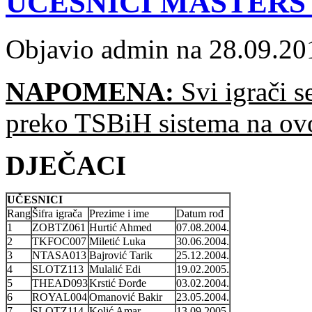
UČESNICI MASTERS 
Objavio admin na 28.09.20
NAPOMENA:
Svi igrači s
preko TSBiH sistema na o
DJEČACI
UČESNICI
Rang
Šifra igrača
Prezime i ime
Datum rođ
1
ZOBTZ061
Hurtić Ahmed
07.08.2004.
2
TKFOC007
Miletić Luka
30.06.2004.
3
NTASA013
Bajrović Tarik
25.12.2004.
4
SLOTZ113
Mulalić Edi
19.02.2005.
5
THEAD093
Krstić Đorđe
03.02.2004.
6
ROYAL004
Omanović Bakir
23.05.2004.
7
SLOTZ114
Kolić Amar
13.09.2005.