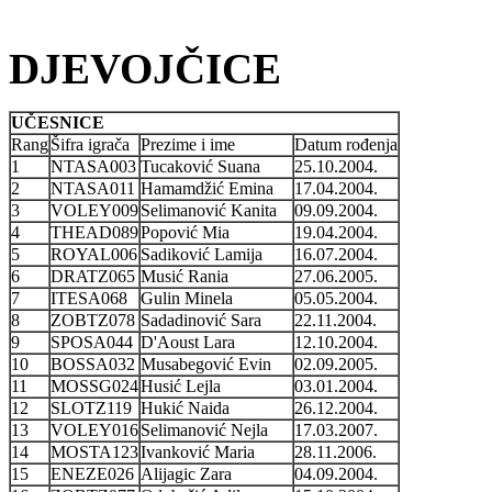
DJEVOJČICE
UČESNICE
Rang
Šifra igrača
Prezime i ime
Datum rođenja
1
NTASA003
Tucaković Suana
25.10.2004.
2
NTASA011
Hamamdžić Emina
17.04.2004.
3
VOLEY009
Selimanović Kanita
09.09.2004.
4
THEAD089
Popović Mia
19.04.2004.
5
ROYAL006
Sadiković Lamija
16.07.2004.
6
DRATZ065
Musić Rania
27.06.2005.
7
ITESA068
Gulin Minela
05.05.2004.
8
ZOBTZ078
Sadadinović Sara
22.11.2004.
9
SPOSA044
D'Aoust Lara
12.10.2004.
10
BOSSA032
Musabegović Evin
02.09.2005.
11
MOSSG024
Husić Lejla
03.01.2004.
12
SLOTZ119
Hukić Naida
26.12.2004.
13
VOLEY016
Selimanović Nejla
17.03.2007.
14
MOSTA123
Ivanković Maria
28.11.2006.
15
ENEZE026
Alijagic Zara
04.09.2004.