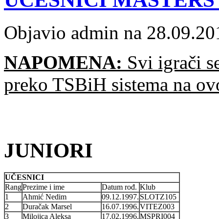
Objavio admin na 28.09.20
NAPOMENA:
Svi igrači s
preko TSBiH sistema na o
JUNIORI
UČESNICI
Rang
Prezime i ime
Datum rođ.
Klub
1
Ahmić Nedim
09.12.1997.
SLOTZ105
2
Duračak Marsel
16.07.1996.
VITEZ003
3
Milojica Aleksa
17.02.1996.
MSPRI004