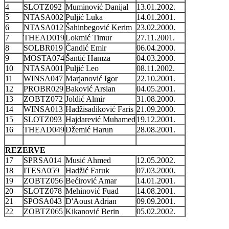
4
SLOTZ092
Muminović Danijal
13.01.2002.
5
NTASA002
Puljić Luka
14.01.2001.
6
NTASA012
Šahinbegović Kerim
23.02.2000.
7
THEAD019
Lokmić Timur
27.11.2001.
8
SOLBR019
Čandić Emir
06.04.2000.
9
MOSTA074
Šantić Hamza
04.03.2000.
10
NTASA001
Puljić Leo
08.11.2002.
11
WINSA047
Marjanović Igor
22.10.2001.
12
PROBR029
Baković Arslan
04.05.2001.
13
ZOBTZ072
Joldić Almir
31.08.2000.
14
WINSA013
Hadžisadiković Faris
21.09.2000.
15
SLOTZ093
Hajdarević Muhamed
19.12.2001.
16
THEAD049
Džemić Harun
28.08.2001.
REZERVE
17
SPRSA014
Musić Ahmed
12.05.2002.
18
ITESA059
Hadžić Faruk
07.03.2000.
19
ZOBTZ056
Bećirović Amar
14.01.2001.
20
SLOTZ078
Mehinović Fuad
14.08.2001.
21
SPOSA043
D'Aoust Adrian
09.09.2001.
22
ZOBTZ065
Kikanović Berin
05.02.2002.