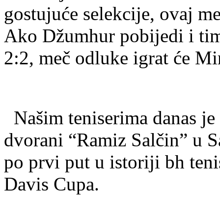
gostujuće selekcije, ovaj m
Ako Džumhur pobijedi i time
2:2, meč odluke igrat će Mi
Našim teniserima danas je 
dvorani “Ramiz Salčin” u Sa
po prvi put u istoriji bh te
Davis Cupa.