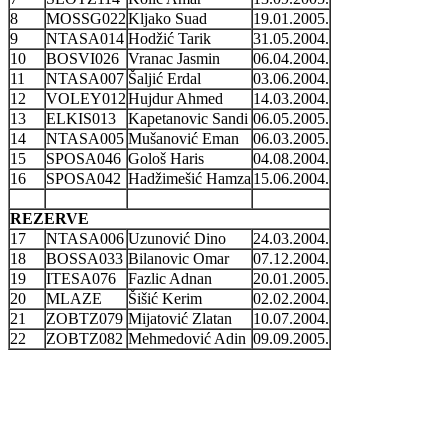
8
MOSSG022
Kljako Suad
19.01.2005.
9
NTASA014
Hodžić Tarik
31.05.2004.
10
BOSVI026
Vranac Jasmin
06.04.2004.
11
NTASA007
Šaljić Erdal
03.06.2004.
12
VOLEY012
Hujdur Ahmed
14.03.2004.
13
ELKIS013
Kapetanovic Sandi
06.05.2005.
14
NTASA005
Mušanović Eman
06.03.2005.
15
SPOSA046
Gološ Haris
04.08.2004.
16
SPOSA042
Hadžimešić Hamza
15.06.2004.
REZERVE
17
NTASA006
Uzunović Dino
24.03.2004.
18
BOSSA033
Bilanovic Omar
07.12.2004.
19
ITESA076
Fazlic Adnan
20.01.2005.
20
MLAZE
Šišić Kerim
02.02.2004.
21
ZOBTZ079
Mijatović Zlatan
10.07.2004.
22
ZOBTZ082
Mehmedović Adin
09.09.2005.