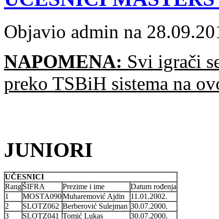
Objavio admin na 28.09.20
NAPOMENA:
Svi igrači s
preko TSBiH sistema na o
JUNIORI
UČESNICI
Rang
ŠIFRA
Prezime i ime
Datum rođenja
1
MOSTA090
Muharemović Ajdin
11.01.2002.
2
SLOTZ062
Berberović Sulejman
30.07.2000.
3
SLOTZ041
Tomić Lukas
30.07.2000.