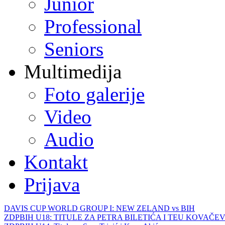
Junior
Professional
Seniors
Multimedija
Foto galerije
Video
Audio
Kontakt
Prijava
DAVIS CUP WORLD GROUP I: NEW ZELAND vs BIH
ZDPBIH U18: TITULE ZA PETRA BILETIĆA I TEU KOVAČEV