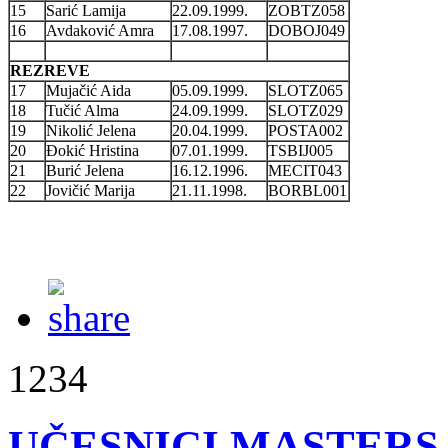
15
Sarić Lamija
22.09.1999.
ZOBTZ058
16
Avdaković Amra
17.08.1997.
DOBOJ049
REZREVE
17
Mujačić Aida
05.09.1999.
SLOTZ065
18
Tučić Alma
24.09.1999.
SLOTZ029
19
Nikolić Jelena
20.04.1999.
POSTA002
20
Đokić Hristina
07.01.1999.
TSBIJ005
21
Burić Jelena
16.12.1996.
MECIT043
22
Jovičić Marija
21.11.1998.
BORBL001
1234
UČESNICI MASTERS 2