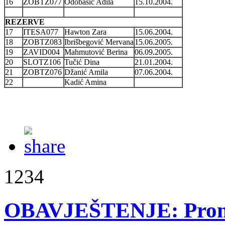
16
ZOBTZ077
Odobašić Adila
15.10.2004.
REZERVE
17
ITESA077
Hawton Zara
15.06.2004.
18
ZOBTZ083
Ibrišbegović Mervana
15.06.2005.
19
ZAVID004
Mahmutović Berina
06.09.2005.
20
SLOTZ106
Tučić Dina
21.01.2004.
21
ZOBTZ076
Džanić Amila
07.06.2004.
22
Kadić Amina
1234
OBAVJEŠTENJE: Promj