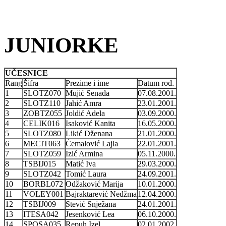
JUNIORKE
UČESNICE
Rang
Šifra
Prezime i ime
Datum rođ.
1
SLOTZ070
Mujić Senada
07.08.2001.
2
SLOTZ110
Jahić Amra
23.01.2001.
3
ZOBTZ055
Joldić Adela
03.09.2000.
4
CELIK016
Isaković Kanita
16.05.2000.
5
SLOTZ080
Likić Dženana
21.01.2000.
6
MECIT063
Ćemalović Lajla
22.01.2001.
7
SLOTZ059
Izić Armina
05.11.2000.
8
TSBIJ015
Matić Iva
29.03.2000.
9
SLOTZ042
Tomić Laura
24.09.2001.
10
BORBL072
Odžaković Marija
10.01.2000.
11
VOLEY001
Bajraktarević Nedžma
12.04.2000.
12
TSBIJ009
Stević Snježana
24.01.2001.
13
ITESA042
Jesenković Lea
06.10.2000.
14
SPOSA035
Repuh Izel
02.01.2002.