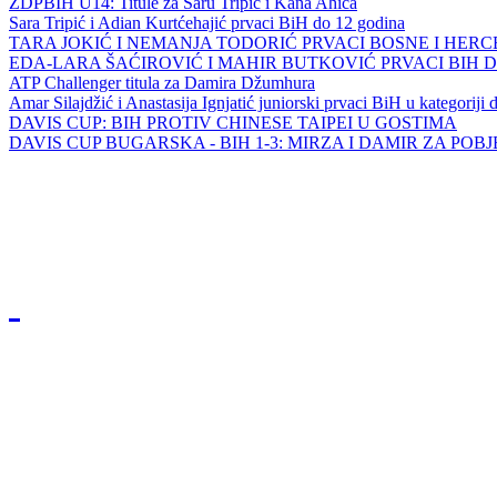
ZDPBIH U14: Titule za Saru Tripić i Kana Ahića
Sara Tripić i Adian Kurtćehajić prvaci BiH do 12 godina
TARA JOKIĆ I NEMANJA TODORIĆ PRVACI BOSNE I HER
EDA-LARA ŠAĆIROVIĆ I MAHIR BUTKOVIĆ PRVACI BIH 
ATP Challenger titula za Damira Džumhura
Amar Silajdžić i Anastasija Ignjatić juniorski prvaci BiH u kategoriji
DAVIS CUP: BIH PROTIV CHINESE TAIPEI U GOSTIMA
DAVIS CUP BUGARSKA - BIH 1-3: MIRZA I DAMIR ZA POB