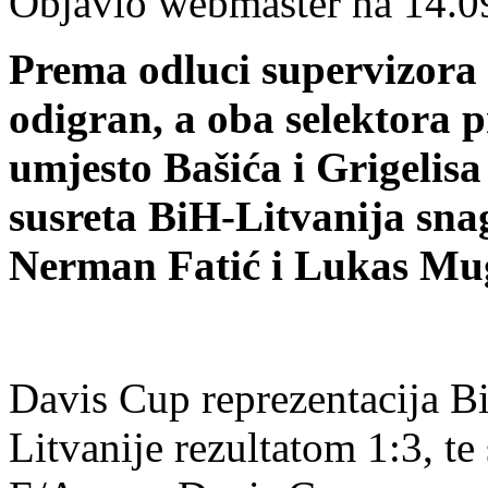
Objavio webmaster na 14.0
Prema odluci supervizora I
odigran, a oba selektora pr
umjesto Bašića i Grigelis
susreta BiH-Litvanija snag
Nerman Fatić i Lukas Mug
Davis Cup reprezentacija Bi
Litvanije rezultatom 1:3, te 