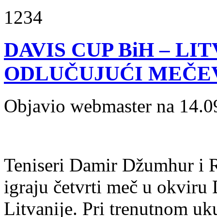
1234
DAVIS CUP BiH – LI
ODLUČUJUĆI MEČE
Objavio webmaster na 14.0
Teniseri Damir Džumhur i R
igraju četvrti meč u okviru
Litvanije. Pri trenutnom uk