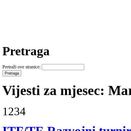
Pretraga
Pretraži ove stranice:
Vijesti za mjesec: Ma
1234
ITF/TE Razvojni turni