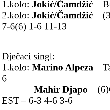
1.kolo:
Jokić/Čamdžić
– Bu
2.kolo:
Jokić/Čamdžić
– (
7-6(6) 1-6 11-13
Dječaci singl:
1.kolo:
Marino Alpeza
– Ta
6
Mahir Djapo
– (6)
EST
– 6-3 4-6 3-6