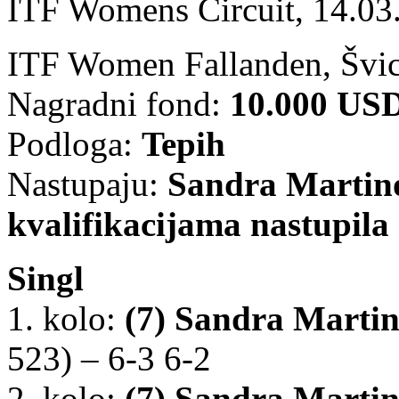
ITF Womens Circuit, 14.03
ITF Women Fallanden, Švic
Nagradni fond:
10.000 US
Podloga:
Tepih
Nastupaju:
Sandra Martino
kvalifikacijama nastupila
Singl
1. kolo:
(7)
Sandra Marti
523) – 6-3 6-2
2. kolo:
(7)
Sandra Marti