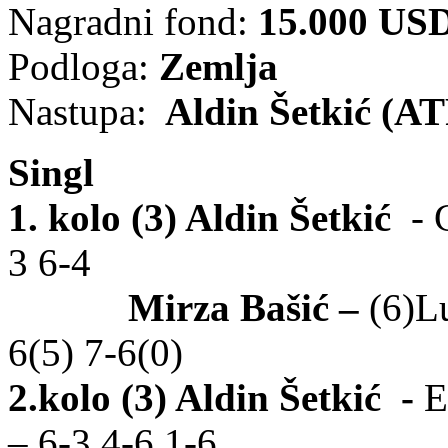
Nagradni fond:
15.000 US
Podloga:
Zemlja
Nastupa:
Aldin Šetkić (ATP
Singl
1. kolo
(3) Aldin Šetkić
- 
3 6-4
Mirza Bašić –
(6)L
6(5) 7-6(0)
2.kolo
(3) Aldin Šetkić
-
E
– 6-3 4-6 1-6