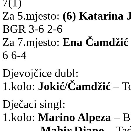
7(1)
Za 5.mjesto:
(6) Katarina 
BGR 3-6 2-6
Za 7.mjesto:
Ena Čamdžić
6 6-4
Djevojčice dubl:
1.kolo:
Jokić/Čamdžić
– T
Dječaci singl:
1.kolo:
Marino Alpeza
– B
Mahir Djapo
– Ta