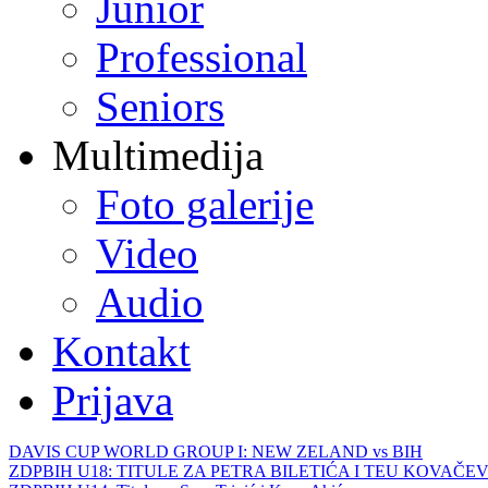
Junior
Professional
Seniors
Multimedija
Foto galerije
Video
Audio
Kontakt
Prijava
DAVIS CUP WORLD GROUP I: NEW ZELAND vs BIH
ZDPBIH U18: TITULE ZA PETRA BILETIĆA I TEU KOVAČEV