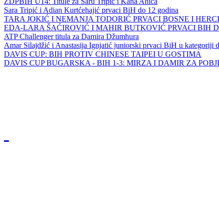
ZDPBIH U14: Titule za Saru Tripić i Kana Ahića
Sara Tripić i Adian Kurtćehajić prvaci BiH do 12 godina
TARA JOKIĆ I NEMANJA TODORIĆ PRVACI BOSNE I HER
EDA-LARA ŠAĆIROVIĆ I MAHIR BUTKOVIĆ PRVACI BIH 
ATP Challenger titula za Damira Džumhura
Amar Silajdžić i Anastasija Ignjatić juniorski prvaci BiH u kategoriji
DAVIS CUP: BIH PROTIV CHINESE TAIPEI U GOSTIMA
DAVIS CUP BUGARSKA - BIH 1-3: MIRZA I DAMIR ZA POB