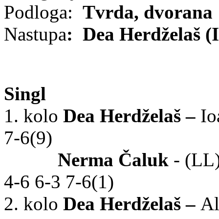
Podloga:
Tvrda, dvorana
Nastupa
:
Dea Herdželaš (I
Singl
1. kolo
Dea Herdželaš
–
Io
7-6(9)
Nerma Čaluk
- (LL
4-6 6-3 7-6(1)
2. kolo
Dea Herdželaš –
Al