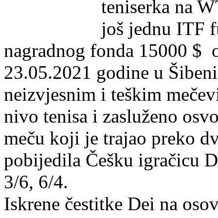
teniserka na WT
još jednu ITF f
nagradnog fonda 15000 $ 
23.05.2021 godine u Šiben
neizvjesnim i teškim mečev
nivo tenisa i zasluženo osv
meču koji je trajao preko d
pobijedila Češku igračicu 
3/6, 6/4.
Iskrene čestitke Dei na osovj