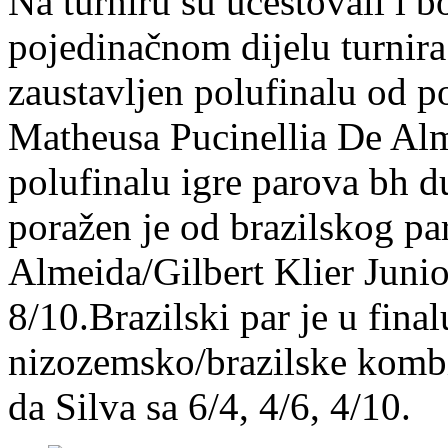
Na turniru su učestovali i 
pojedinačnom dijelu turnira
zaustavljen polufinalu od p
Matheusa Pucinellia De Alm
polufinalu igre parova bh 
poražen je od brazilskog pa
Almeida/Gilbert Klier Junio
8/10.Brazilski par je u fina
nizozemsko/brazilske kombi
da Silva sa 6/4, 4/6, 4/10.