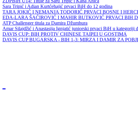
ZDPBIH U14: Titule za Saru Tripić i Kana Ahića
Sara Tripić i Adian Kurtćehajić prvaci BiH do 12 godina
TARA JOKIĆ I NEMANJA TODORIĆ PRVACI BOSNE I HER
EDA-LARA ŠAĆIROVIĆ I MAHIR BUTKOVIĆ PRVACI BIH 
ATP Challenger titula za Damira Džumhura
Amar Silajdžić i Anastasija Ignjatić juniorski prvaci BiH u kategoriji
DAVIS CUP: BIH PROTIV CHINESE TAIPEI U GOSTIMA
DAVIS CUP BUGARSKA - BIH 1-3: MIRZA I DAMIR ZA POB