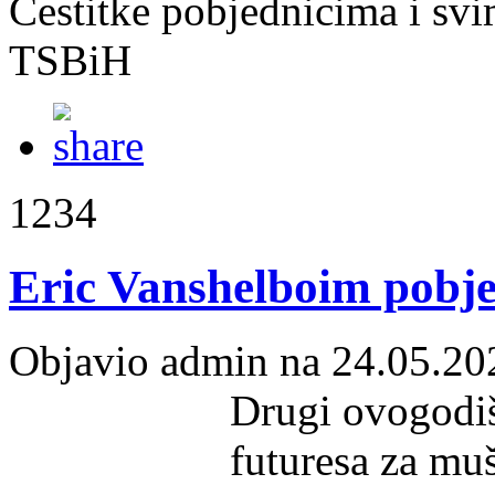
Čestitke pobjednicima i svi
TSBiH
1234
Eric Vanshelboim pobj
Objavio admin na 24.05.20
Drugi ovogodišn
futuresa za mu