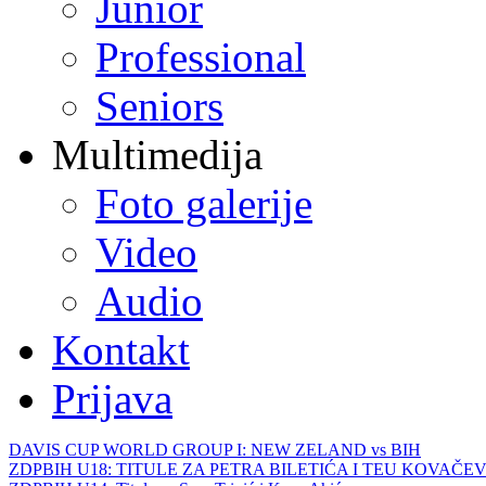
Junior
Professional
Seniors
Multimedija
Foto galerije
Video
Audio
Kontakt
Prijava
DAVIS CUP WORLD GROUP I: NEW ZELAND vs BIH
ZDPBIH U18: TITULE ZA PETRA BILETIĆA I TEU KOVAČEV