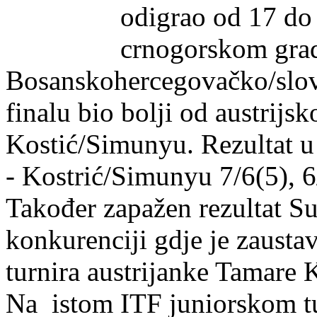
odigrao od 17 do
crnogorskom grad
Bosanskohercegovačko/slov
finalu bio bolji od austrijs
Kostić/Simunyu. Rezultat u
- Kostrić/Simunyu 7/6(5), 6
Također zapažen rezultat Su
konkurenciji gdje je zausta
turnira austrijanke Tamare K
Na istom ITF juniorskom tu