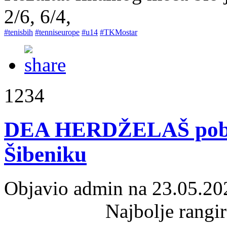
2/6, 6/4,
#tenisbih
#tenniseurope
#u14
#TKMostar
1234
DEA HERDŽELAŠ pobje
Šibeniku
Objavio admin na 23.05.20
Najbolje rangi