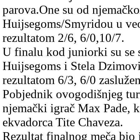
parova.One su od njemačko
Huijsegoms/Smyridou u ve
rezultatom 2/6, 6/0,10/7.
U finalu kod juniorki su se 
Huijsegoms i Stela Dzimović
rezultatom 6/3, 6/0 zasluže
Pobjednik ovogodišnjeg tur
njemački igrač Max Pade, koj
ekvadorca Tite Chaveza.
Rezultat finalnog meča bio 