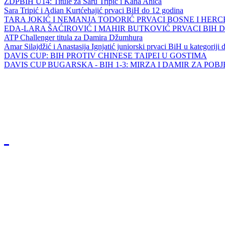
ZDPBIH U14: Titule za Saru Tripić i Kana Ahića
Sara Tripić i Adian Kurtćehajić prvaci BiH do 12 godina
TARA JOKIĆ I NEMANJA TODORIĆ PRVACI BOSNE I HER
EDA-LARA ŠAĆIROVIĆ I MAHIR BUTKOVIĆ PRVACI BIH 
ATP Challenger titula za Damira Džumhura
Amar Silajdžić i Anastasija Ignjatić juniorski prvaci BiH u kategoriji
DAVIS CUP: BIH PROTIV CHINESE TAIPEI U GOSTIMA
DAVIS CUP BUGARSKA - BIH 1-3: MIRZA I DAMIR ZA POB