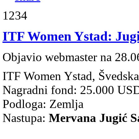
1234
ITF Women Ystad: Jugić
Objavio webmaster na 28.0
ITF Women Ystad, Švedska 
Nagradni fond: 25.000 US
Podloga: Zemlja
Nastupa:
Mervana Jugić S