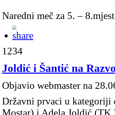
Naredni meč za 5. – 8.mjest
1234
Joldić i Šantić na Raz
Objavio webmaster na 28.0
Državni prvaci u kategorij
Mostar) i Adela Joldić (TK