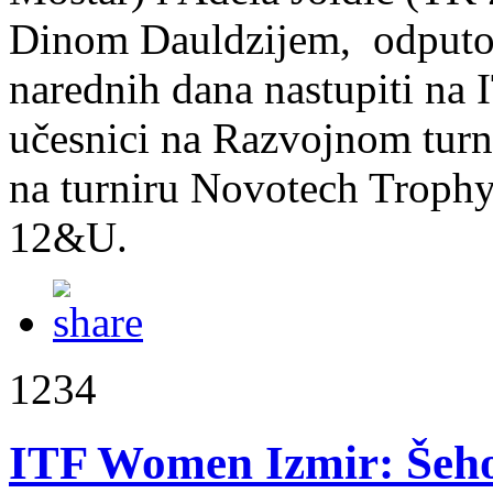
Dinom Dauldzijem, odputova
narednih dana nastupiti na
učesnici na Razvojnom turn
na turniru Novotech Trophy
12&U.
1234
ITF Women Izmir: Šehov