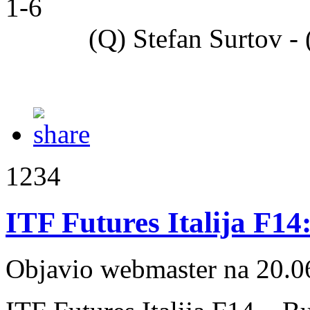
1-6
(Q) Stefan Surtov - (8
1234
ITF Futures Italija F14:
Objavio webmaster na 20.0