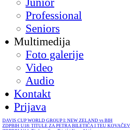
Junior
Professional
Seniors
Multimedija
Foto galerije
Video
Audio
Kontakt
Prijava
DAVIS CUP WORLD GROUP I: NEW ZELAND vs BIH
ZDPBIH U18: TITULE ZA PETRA BILETIĆA I TEU KOVAČEV