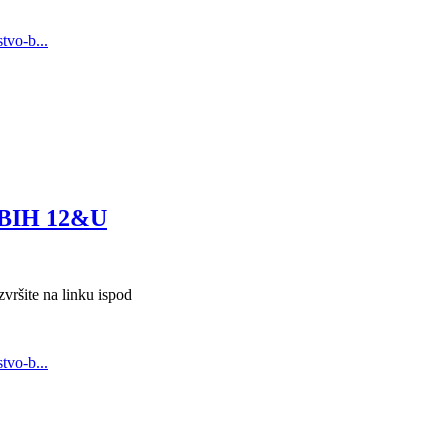
tvo-b...
BIH 12&U
te na linku ispod
tvo-b...