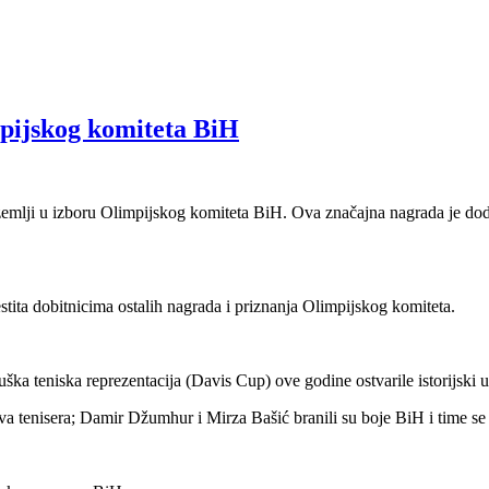
mpijskog komiteta BiH
zemlji u izboru Olimpijskog komiteta BiH. Ova značajna nagrada je dod
stita dobitnicima ostalih nagrada i priznanja Olimpijskog komiteta.
ka teniska reprezentacija (Davis Cup) ove godine ostvarile istorijski 
 tenisera; Damir Džumhur i Mirza Bašić branili su boje BiH i time se u