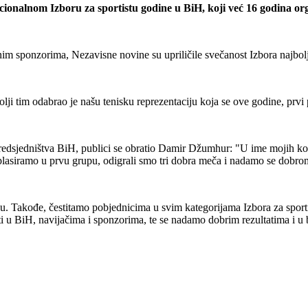
icionalnom Izboru za sportistu godine u BiH, koji već 16 godina o
im sponzorima, Nezavisne novine su upriličile svečanost Izbora najbolj
ji tim odabrao je našu tenisku reprezentaciju koja se ove godine, prvi p
edsjedništva BiH, publici se obratio Damir Džumhur:
"U ime mojih kol
 plasiramo u prvu grupu, odigrali smo tri dobra meča i nadamo se dobr
anju. Takođe, čestitamo pobjednicima u svim kategorijama Izbora za s
ti u BiH, navijačima i sponzorima, te se nadamo dobrim rezultatima i u