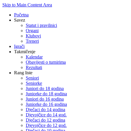
Skip to Main Content Area
Početna
Savez
Statut i pravilnici
Organi
Klubovi
Treneri
Igrači
Takmičenje
Kalendar
Obavijesti o turnirima
Rezultati
Rang liste
Seniori
Seniorke
Juniori do 18 godina
Juniorke do 18 godina
Juniori do 16 godina
Juniorke do 16 godina
Dječaci do 14 godina
Djevojčice do 14 god.
Dječaci do 12 godina
Djevojčice do 12 god.
Dječaci do 10 godina