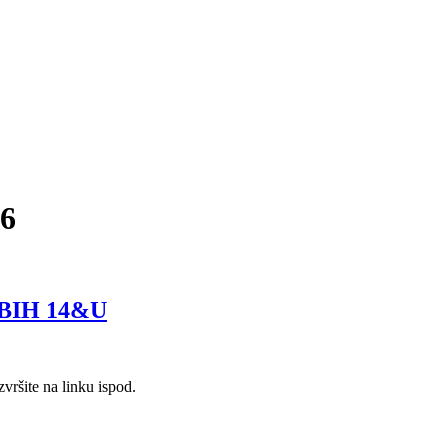
16
BIH 14&U
e na linku ispod.