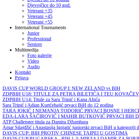
Djevojčice do 10 god.
Veterani +35
Veterani +45
Veterani +55
International Tournaments
Junior
Professional
Seniors
Multimedija
Foto galerije
Video
Audio
Kontakt
Prijava
DAVIS CUP WORLD GROUP I: NEW ZELAND vs BIH
ZDPBIH U18: TITULE ZA PETRA BILETIĆA I TEU KOVAČEV
ZDPBIH U14: Titule za Saru Tripić i Kana Ahića
Sara Tripić i Adian Kurtćehajić prvaci BiH do 12 godina
TARA JOKIĆ I NEMANJA TODORIĆ PRVACI BOSNE I HER
EDA-LARA ŠAĆIROVIĆ I MAHIR BUTKOVIĆ PRVACI BIH 
ATP Challenger titula za Damira Džumhura
Amar Silajdžić i Anastasija Ignjatić juniorski prvaci BiH u kategoriji
DAVIS CUP: BIH PROTIV CHINESE TAIPEI U GOSTIMA
DAVIS CUP BUGARSKA - BIH 1-3: MIRZA I DAMIR ZA POB