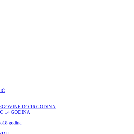
IĆ
CEGOVINE DO 16 GODINA
DO 14 GODINA
 do18 godina
JEDU