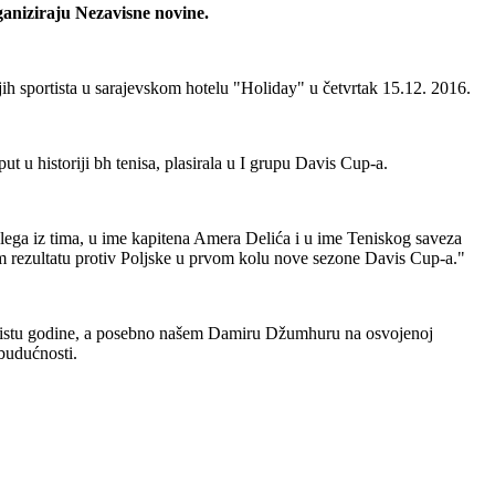
rganiziraju Nezavisne novine.
ih sportista u sarajevskom hotelu "Holiday" u četvrtak 15.12. 2016.
ut u historiji bh tenisa, plasirala u I grupu Davis Cup-a.
ega iz tima, u ime kapitena Amera Delića i u ime Teniskog saveza
om rezultatu protiv Poljske u prvom kolu nove sezone Davis Cup-a."
portistu godine, a posebno našem Damiru Džumhuru na osvojenoj
 budućnosti.