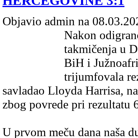
HERCEGOVINE 3:1
Objavio admin na 08.03.20
Nakon odigran
takmičenja u D
BiH i Južnoafr
trijumfovala r
savladao Lloyda Harrisa, n
zbog povrede pri rezultatu 6
U prvom meču dana naša du