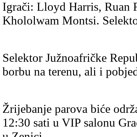
Igrači: Lloyd Harris, Ruan 
Khololwam Montsi. Selekto
Selektor Južnoafričke Repu
borbu na terenu, ali i pobje
Žrijebanje parova biće održ
12:30 sati u VIP salonu Gr
u Zenici.