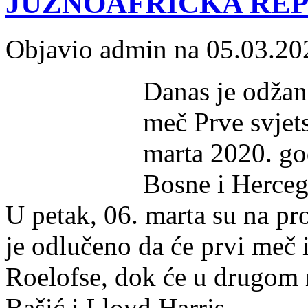
JUŽNOAFRIČKA REP
Objavio admin na 05.03.20
Danas je odžan
meč Prve svjets
marta 2020. go
Bosne i Herceg
U petak, 06. marta su na p
je odlučeno da će prvi meč
Roelofse, dok će u drugom 
Bašić i Lloyd Harris.