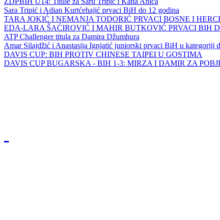
ZDPBIH U14: Titule za Saru Tripić i Kana Ahića
Sara Tripić i Adian Kurtćehajić prvaci BiH do 12 godina
TARA JOKIĆ I NEMANJA TODORIĆ PRVACI BOSNE I HER
EDA-LARA ŠAĆIROVIĆ I MAHIR BUTKOVIĆ PRVACI BIH 
ATP Challenger titula za Damira Džumhura
Amar Silajdžić i Anastasija Ignjatić juniorski prvaci BiH u kategoriji
DAVIS CUP: BIH PROTIV CHINESE TAIPEI U GOSTIMA
DAVIS CUP BUGARSKA - BIH 1-3: MIRZA I DAMIR ZA POB