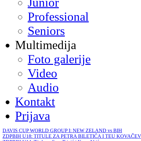
Junior
Professional
Seniors
Multimedija
Foto galerije
Video
Audio
Kontakt
Prijava
DAVIS CUP WORLD GROUP I: NEW ZELAND vs BIH
ZDPBIH U18: TITULE ZA PETRA BILETIĆA I TEU KOVAČEV