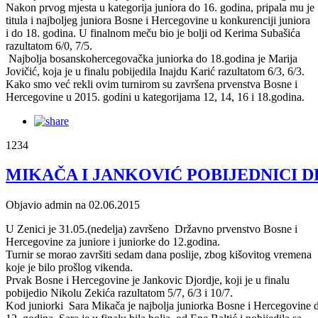
Nakon prvog mjesta u kategorija juniora do 16. godina, pripala mu je
titula i najboljeg juniora Bosne i Hercegovine u konkurenciji juniora
i do 18. godina. U finalnom meču bio je bolji od Kerima Subašića
razultatom 6/0, 7/5.
Najbolja bosanskohercegovačka juniorka do 18.godina je Marija
Jovičić, koja je u finalu pobijedila Inajdu Karić razultatom 6/3, 6/3.
Kako smo već rekli ovim turnirom su završena prvenstva Bosne i
Hercegovine u 2015. godini u kategorijama 12, 14, 16 i 18.godina.
1234
MIKAČA I JANKOVIĆ POBIJEDNICI D
Objavio admin na 02.06.2015
U Zenici je 31.05.(nedelja) završeno Državno prvenstvo Bosne i
Hercegovine za juniore i juniorke do 12.godina.
Turnir se morao završiti sedam dana poslije, zbog kišovitog vremena
koje je bilo prošlog vikenda.
Prvak Bosne i Hercegovine je Jankovic Djordje, koji je u finalu
pobijedio Nikolu Zekića razultatom 5/7, 6/3 i 10/7.
Kod juniorki Sara Mikača je najbolja juniorka Bosne i Hercegovine 