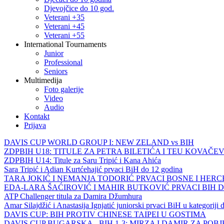
Djevojčice do 10 god.
Veterani +35
Veterani +45
Veterani +55
International Tournaments
Junior
Professional
Seniors
Multimedija
Foto galerije
Video
Audio
Kontakt
Prijava
DAVIS CUP WORLD GROUP I: NEW ZELAND vs BIH
ZDPBIH U18: TITULE ZA PETRA BILETIĆA I TEU KOVAČEV
ZDPBIH U14: Titule za Saru Tripić i Kana Ahića
Sara Tripić i Adian Kurtćehajić prvaci BiH do 12 godina
TARA JOKIĆ I NEMANJA TODORIĆ PRVACI BOSNE I HER
EDA-LARA ŠAĆIROVIĆ I MAHIR BUTKOVIĆ PRVACI BIH 
ATP Challenger titula za Damira Džumhura
Amar Silajdžić i Anastasija Ignjatić juniorski prvaci BiH u kategoriji
DAVIS CUP: BIH PROTIV CHINESE TAIPEI U GOSTIMA
DAVIS CUP BUGARSKA - BIH 1-3: MIRZA I DAMIR ZA POB