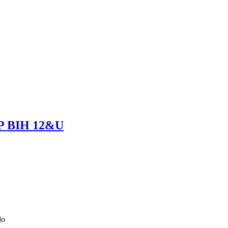
P BIH 12&U
do