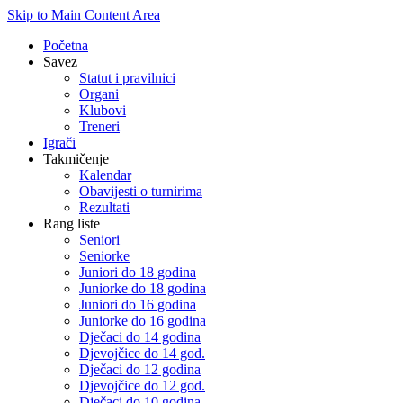
Skip to Main Content Area
Početna
Savez
Statut i pravilnici
Organi
Klubovi
Treneri
Igrači
Takmičenje
Kalendar
Obavijesti o turnirima
Rezultati
Rang liste
Seniori
Seniorke
Juniori do 18 godina
Juniorke do 18 godina
Juniori do 16 godina
Juniorke do 16 godina
Dječaci do 14 godina
Djevojčice do 14 god.
Dječaci do 12 godina
Djevojčice do 12 god.
Dječaci do 10 godina