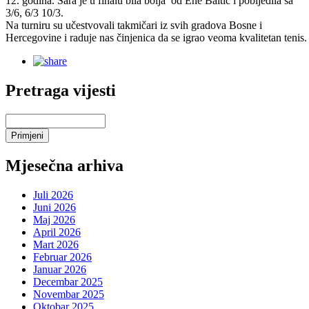
12. godina. Sara je u finalu bila bolja od Ene Baltić i pobijedila sa
3/6, 6/3 10/3.
Na turniru su učestvovali takmičari iz svih gradova Bosne i
Hercegovine i raduje nas činjenica da se igrao veoma kvalitetan tenis.
Pretraga vijesti
Mjesečna arhiva
Juli 2026
Juni 2026
Maj 2026
April 2026
Mart 2026
Februar 2026
Januar 2026
Decembar 2025
Novembar 2025
Oktobar 2025