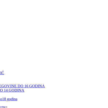
IĆ
CEGOVINE DO 16 GODINA
DO 14 GODINA
 do18 godina
JEDU