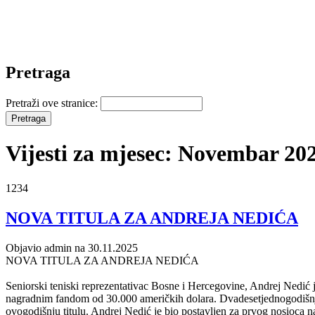
Pretraga
Pretraži ove stranice:
Vijesti za mjesec: Novembar 20
1234
NOVA TITULA ZA ANDREJA NEDIĆA
Objavio admin na 30.11.2025
NOVA TITULA ZA ANDREJA NEDIĆA
Seniorski teniski reprezentativac Bosne i Hercegovine, Andrej Nedić j
nagradnim fandom od 30.000 američkih dolara. Dvadesetjednogodišnji 
ovogodišnju titulu. Andrej Nedić je bio postavljen za prvog nosioca na