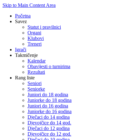
Skip to Main Content Area
Početna
Savez
Statut i pravilnici
Organi
Klubovi
Treneri
Igrači
Takmičenje
Kalendar
Obavijesti o turnirima
Rezultati
Rang liste
Seniori
Seniorke
Juniori do 18 godina
Juniorke do 18 godina
Juniori do 16 godina
Juniorke do 16 godina
Dječaci do 14 godina
Djevojčice do 14 god.
Dječaci do 12 godina
Djevojčice do 12 god.
Dječaci do 10 godina