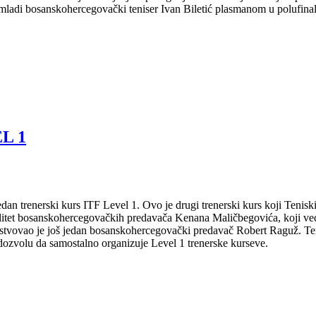
e i mladi bosanskohercegovački teniser Ivan Biletić plasmanom u polufinal
L 1
edan trenerski kurs ITF Level 1. Ovo je drugi trenerski kurs koji Teni
litet bosanskohercegovačkih predavača Kenana Maličbegovića, koji već
tvovao je još jedan bosanskohercegovački predavač Robert Raguž. Tenis
 dozvolu da samostalno organizuje Level 1 trenerske kurseve.