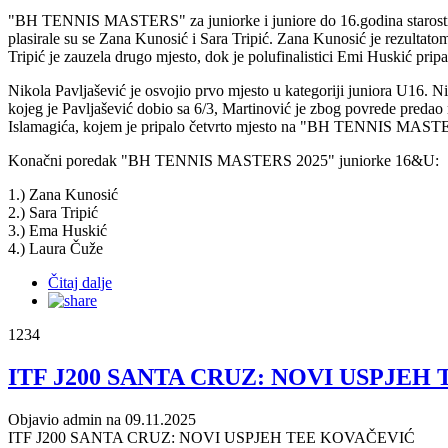
"BH TENNIS MASTERS" za juniorke i juniore do 16.godina starosti odi
plasirale su se Zana Kunosić i Sara Tripić. Zana Kunosić je rezultat
Tripić je zauzela drugo mjesto, dok je polufinalistici Emi Huskić pripa
Nikola Pavljašević je osvojio prvo mjesto u kategoriji juniora U16
kojeg je Pavljašević dobio sa 6/3, Martinović je zbog povrede predao
Islamagića, kojem je pripalo četvrto mjesto na "BH TENNIS MASTE
Konačni poredak "BH TENNIS MASTERS 2025" juniorke 16&U:
1.) Zana Kunosić
2.) Sara Tripić
3.) Ema Huskić
4.) Laura Čuže
Čitaj dalje
1234
ITF J200 SANTA CRUZ: NOVI USPJEH
Objavio admin na 09.11.2025
ITF J200 SANTA CRUZ: NOVI USPJEH TEE KOVAČEVIĆ