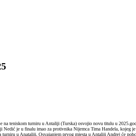
25
e na teniskom turniru u Antaliji (Turska) osvojio novu titulu u 2025.god
Nedić je u finalu imao za protivnika Nijemca Tima Handela, kojeg je A
 turniru u Anataliji. Osvajanjem prvog mjesta u Antaliji Andrej će pobo