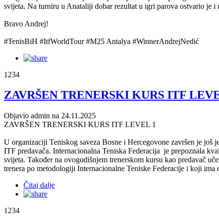
svijeta. Na turniru u Anataliji dobar rezultat u igri parova ostvario j
Bravo Andrej!
#TenisBiH #ItfWorldTour #M25 Antalya #WinnerAndrejNedić
1234
ZAVRŠEN TRENERSKI KURS ITF LEVE
Objavio admin na 24.11.2025
ZAVRŠEN TRENERSKI KURS ITF LEVEL 1
U organizaciji Teniskog saveza Bosne i Hercegovone završen je još j
ITF predavača. Internacionalna Teniska Federacija je prepoznala kva
svijeta. Također na ovogodišnjem trenerskom kursu kao predavač učes
trenera po metodologiji Internacionalne Teniske Federacije i koji ima
Čitaj dalje
1234