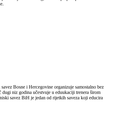
e.
ski savez Bosne i Hercegovine organizuje samostalno bez
 dugi niz godina učestvuje u eduukaciji trenera širom
ki savez BiH je jedan od rijetkih saveza koji educira