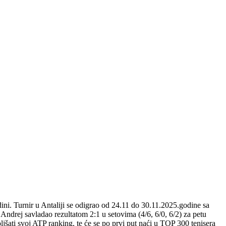
ini. Turnir u Antaliji se odigrao od 24.11 do 30.11.2025.godine sa
ndrej savladao rezultatom 2:1 u setovima (4/6, 6/0, 6/2) za petu
ljšati svoj ATP ranking, te će se po prvi put naći u TOP 300 tenisera