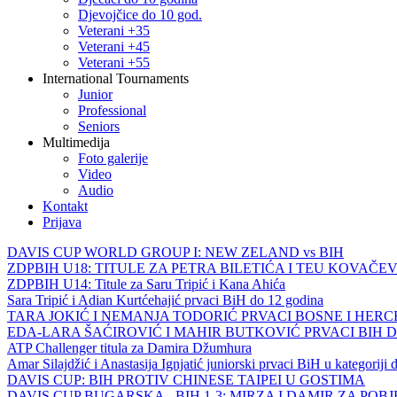
Djevojčice do 10 god.
Veterani +35
Veterani +45
Veterani +55
International Tournaments
Junior
Professional
Seniors
Multimedija
Foto galerije
Video
Audio
Kontakt
Prijava
DAVIS CUP WORLD GROUP I: NEW ZELAND vs BIH
ZDPBIH U18: TITULE ZA PETRA BILETIĆA I TEU KOVAČEV
ZDPBIH U14: Titule za Saru Tripić i Kana Ahića
Sara Tripić i Adian Kurtćehajić prvaci BiH do 12 godina
TARA JOKIĆ I NEMANJA TODORIĆ PRVACI BOSNE I HER
EDA-LARA ŠAĆIROVIĆ I MAHIR BUTKOVIĆ PRVACI BIH 
ATP Challenger titula za Damira Džumhura
Amar Silajdžić i Anastasija Ignjatić juniorski prvaci BiH u kategoriji
DAVIS CUP: BIH PROTIV CHINESE TAIPEI U GOSTIMA
DAVIS CUP BUGARSKA - BIH 1-3: MIRZA I DAMIR ZA POB