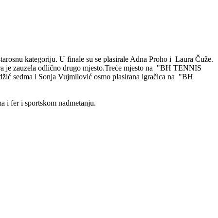
rosnu kategoriju. U finale su se plasirale Adna Proho i Laura Čuže.
aura je zauzela odlično drugo mjesto.Treće mjesto na "BH TENNIS
odžić sedma i Sonja Vujmilović osmo plasirana igračica na "BH
 i fer i sportskom nadmetanju.