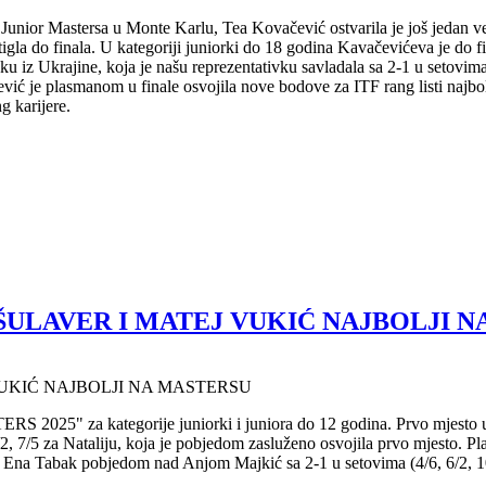
nior Mastersa u Monte Karlu, Tea Kovačević ostvarila je još jedan veli
igla do finala. U kategoriji juniorki do 18 godina Kavačevićeva je do f
u iz Ukrajine, koja je našu reprezentativku savladala sa 2-1 u setovima. 
ć je plasmanom u finale osvojila nove bodove za ITF rang listi najbolji
ng karijere.
 ŠULAVER I MATEJ VUKIĆ NAJBOLJI 
VUKIĆ NAJBOLJI NA MASTERSU
2025" za kategorije juniorki i juniora do 12 godina. Prvo mjesto u kat
6/2, 7/5 za Nataliju, koja je pobjedom zasluženo osvojila prvo mjesto.
na Tabak pobjedom nad Anjom Majkić sa 2-1 u setovima (4/6, 6/2, 1