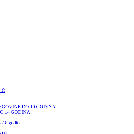
IĆ
CEGOVINE DO 16 GODINA
DO 14 GODINA
 do18 godina
JEDU