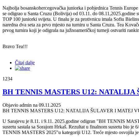
Najbolja bosanskohercegovačka juniorka i pobjednica Tennis Europe Ju
se odigrao u Santa Cruzu (Bolivija) od 03.11. do 08.11,2025.godine st
TOP 100 juniorki svijeta. U finalu je za protivnicu imala Sofiu Bielinsk
naredna dva seta za prvo mjesto na turniru u Santa Cruzu. Tea Kovačevi
prvog turnira koji je odigrala na južnoameričkoj turneji ostvariti ranki
Bravo Tea!!!
Čitaj dalje
1234
BH TENNIS MASTERS U12: NATALIJA
Objavio admin na 09.11.2025
BH TENNIS MASTERS U12: NATALIJA ŠULAVER I MATEJ 
U Sarajevu je 8.11. i 9.11. 2025.godine odigran "BH TENNIS MASTERS 
susretu sastala sa Sorajom Hrkaš. Rezultat u finalnom susretu bio je 
TENNIS MASTERS 2025"u kategoriji U12. Treće mjesto osvojila je E