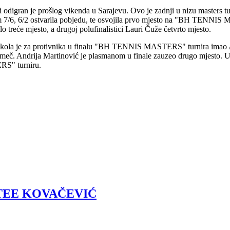
gran je prošlog vikenda u Sarajevu. Ovo je zadnji u nizu masters tur
om 7/6, 6/2 ostvarila pobjedu, te osvojila prvo mjesto na "BH TENNIS M
lo treće mjesto, a drugoj polufinalistici Lauri Čuže četvrto mjesto.
. Nikola je za protivnika u finalu "BH TENNIS MASTERS" turnira imao 
 meč. Andrija Martinović je plasmanom u finale zauzeo drugo mjesto. U 
RS" turniru.
 TEE KOVAČEVIĆ