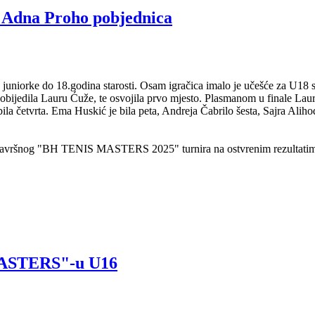
na Proho pobjednica
rke do 18.godina starosti. Osam igračica imalo je učešće za U18 sta
obijedila Lauru Ćuže, te osvojila prvo mjesto. Plasmanom u finale L
 četvrta. Ema Huskić je bila peta, Andreja Čabrilo šesta, Sajra Alih
ama završnog "BH TENIS MASTERS 2025" turnira na ostvrenim rezultatima
 MASTERS"-u U16