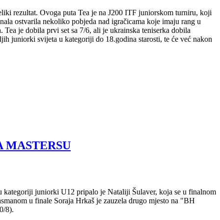
ki rezultat. Ovoga puta Tea je na J200 ITF juniorskom turniru, koji
inala ostvarila nekoliko pobjeda nad igračicama koje imaju rang u
Tea je dobila prvi set sa 7/6, ali je ukrainska teniserka dobila
h juniorki svijeta u kategoriji do 18.godina starosti, te će već nakon
NA MASTERSU
egoriji juniorki U12 pripalo je Nataliji Šulaver, koja se u finalnom
 Plasmanom u finale Soraja Hrkaš je zauzela drugo mjesto na "BH
0/8).