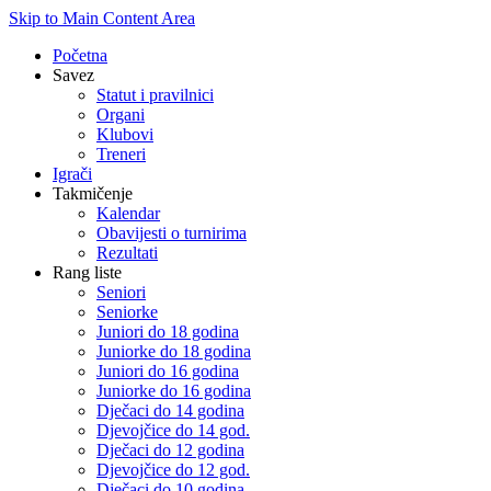
Skip to Main Content Area
Početna
Savez
Statut i pravilnici
Organi
Klubovi
Treneri
Igrači
Takmičenje
Kalendar
Obavijesti o turnirima
Rezultati
Rang liste
Seniori
Seniorke
Juniori do 18 godina
Juniorke do 18 godina
Juniori do 16 godina
Juniorke do 16 godina
Dječaci do 14 godina
Djevojčice do 14 god.
Dječaci do 12 godina
Djevojčice do 12 god.
Dječaci do 10 godina