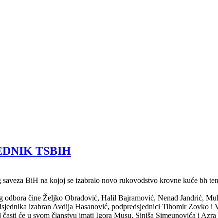
DNIK TSBIH
 saveza BiH na kojoj se izabralo novo rukovodstvo krovne kuće bh ten
 odbora čine Željko Obradović, Halil Bajramović, Nenad Jandrić, Muhi
predsjednika izabran Avdija Hasanović, podpredsjednici Tihomir Zovko
 časti će u svom članstvu imati Igora Musu, Siniša Simeunovića i Azra