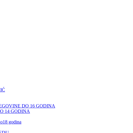
IĆ
CEGOVINE DO 16 GODINA
DO 14 GODINA
 do18 godina
JEDU