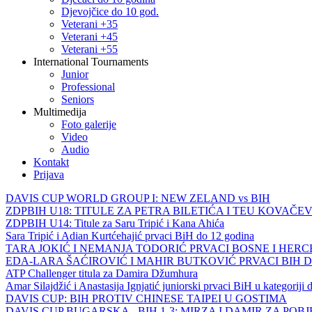
Djevojčice do 10 god.
Veterani +35
Veterani +45
Veterani +55
International Tournaments
Junior
Professional
Seniors
Multimedija
Foto galerije
Video
Audio
Kontakt
Prijava
DAVIS CUP WORLD GROUP I: NEW ZELAND vs BIH
ZDPBIH U18: TITULE ZA PETRA BILETIĆA I TEU KOVAČEV
ZDPBIH U14: Titule za Saru Tripić i Kana Ahića
Sara Tripić i Adian Kurtćehajić prvaci BiH do 12 godina
TARA JOKIĆ I NEMANJA TODORIĆ PRVACI BOSNE I HER
EDA-LARA ŠAĆIROVIĆ I MAHIR BUTKOVIĆ PRVACI BIH 
ATP Challenger titula za Damira Džumhura
Amar Silajdžić i Anastasija Ignjatić juniorski prvaci BiH u kategoriji
DAVIS CUP: BIH PROTIV CHINESE TAIPEI U GOSTIMA
DAVIS CUP BUGARSKA - BIH 1-3: MIRZA I DAMIR ZA POB