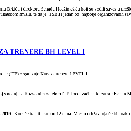
vanu Brkiću i direktoru Senadu Hadžimešiću koji su vodili savez u prošl
ltatskom smislu, te da je TSBiH jedan od najbolje organizovanih sav
ZA TRENERE BH LEVEL I
acije (ITF) organizuje Kurs za trenere LEVEL I.
 saradnji sa Razvojnim odjelom ITF. Predavači na kursu su: Kenan Ma
1.2019
.. Kurs će trajati ukupno 12 dana. Mjesto održavanja će biti nakn