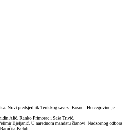
isa. Novi predsjednik Teniskog saveza Bosne i Hercegovine je
din Alić, Ranko Primorac i Saša Trivić.
 i Velimir Bjeljanić. U narednom mandatu članovi Nadzornog odbora
 Baručija-Koluh.