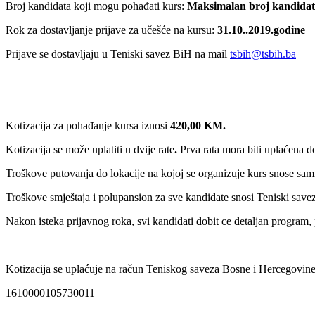
Broj kandidata koji mogu pohađati kurs:
Maksimalan broj kandidata
Rok za dostavljanje prijave za učešće na kursu:
31.10..2019
.godine
Prijave se dostavljaju u Teniski savez BiH na mail
tsbih@tsbih.ba
Kotizacija za pohađanje kursa iznosi
420,00 KM.
Kotizacija se može uplatiti u dvije rate
.
Prva rata mora biti uplaćena d
Troškove putovanja do lokacije na kojoj se organizuje kurs snose sami
Troškove smještaja i polupansion za sve kandidate snosi Teniski sav
Nakon isteka prijavnog roka, svi kandidati dobit ce detaljan program, 
Kotizacija se uplaćuje na račun Teniskog saveza Bosne i Hercegovine
1610000105730011