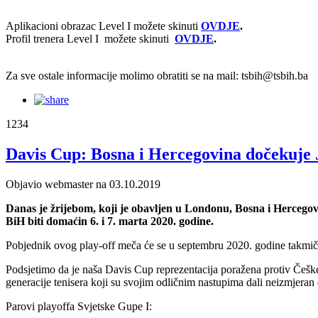
Aplikacioni obrazac Level I možete skinuti
OVDJE
.
Profil trenera Level I možete skinuti
OVDJE
.
Za sve ostale informacije molimo obratiti se na mail: tsbih@tsbih.ba
1234
Davis Cup: Bosna i Hercegovina dočekuje 
Objavio webmaster na 03.10.2019
Danas je žrijebom, koji je obavljen u Londonu, Bosna i Hercegovi
BiH biti domaćin 6. i 7. marta 2020. godine.
Pobjednik ovog play-off meča će se u septembru 2020. godine takmičiti
Podsjetimo da je naša Davis Cup reprezentacija poražena protiv Češke 
generacije tenisera koji su svojim odličnim nastupima dali neizmjeran
Parovi playoffa Svjetske Gupe I: