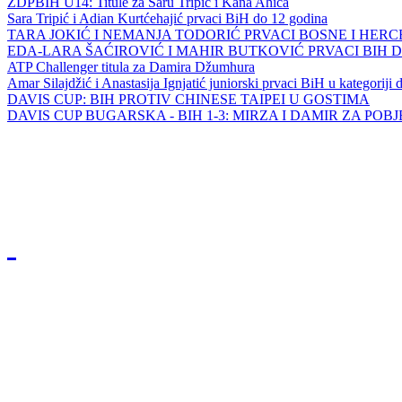
ZDPBIH U14: Titule za Saru Tripić i Kana Ahića
Sara Tripić i Adian Kurtćehajić prvaci BiH do 12 godina
TARA JOKIĆ I NEMANJA TODORIĆ PRVACI BOSNE I HER
EDA-LARA ŠAĆIROVIĆ I MAHIR BUTKOVIĆ PRVACI BIH 
ATP Challenger titula za Damira Džumhura
Amar Silajdžić i Anastasija Ignjatić juniorski prvaci BiH u kategoriji
DAVIS CUP: BIH PROTIV CHINESE TAIPEI U GOSTIMA
DAVIS CUP BUGARSKA - BIH 1-3: MIRZA I DAMIR ZA POB