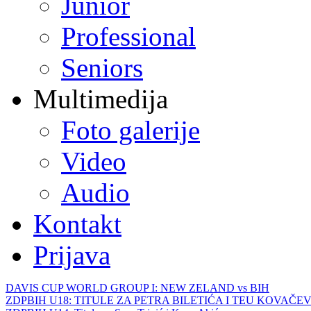
Junior
Professional
Seniors
Multimedija
Foto galerije
Video
Audio
Kontakt
Prijava
DAVIS CUP WORLD GROUP I: NEW ZELAND vs BIH
ZDPBIH U18: TITULE ZA PETRA BILETIĆA I TEU KOVAČEV