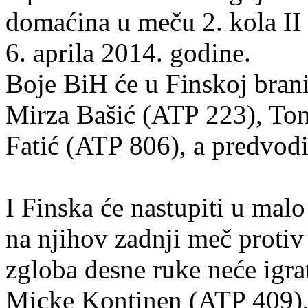
domaćina u meču 2. kola II
6. aprila 2014. godine.
Boje BiH će u Finskoj bra
Mirza Bašić (ATP 223), To
Fatić (ATP 806), a predvodi 
I Finska će nastupiti u ma
na njihov zadnji meč proti
zgloba desne ruke neće igrat
Micke Kontinen (ATP 409),