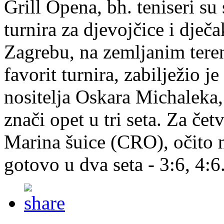
Grill Opena, bh. teniseri su
turnira za djevojčice i dječ
Zagrebu, na zemljanim tere
favorit turnira, zabilježio j
nositelja Oskara Michaleka, 
znači opet u tri seta. Za čet
Marina šuice (CRO), očito n
gotovo u dva seta - 3:6, 4:6