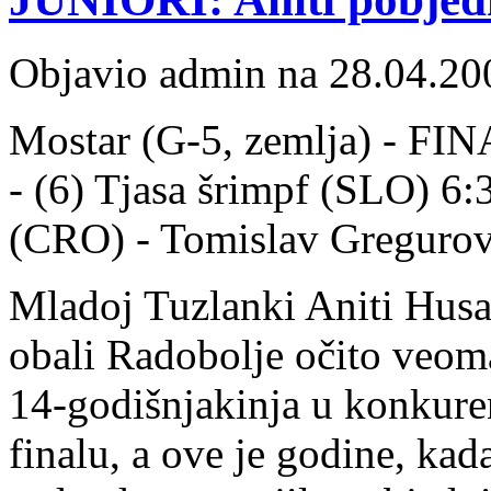
Objavio admin na 28.04.20
Mostar (G
-5, zemlja) - FIN
- (6) Tjasa šrimpf (SLO) 6:3
(CRO) - Tomislav Gregurov
Mladoj Tuzlanki Aniti Husar
obali Radobolje očito veoma 
14-godišnjakinja u konkuren
finalu, a ove je godine, kada