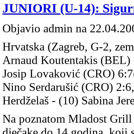
JUNIORI (U-14): Sigurn
Objavio admin na 22.04.20
Hrvatska (Zagreb, G-2, zeml
Arnaud Koutentakis (BEL) 6:
Josip Lovaković (CRO) 6:7(6
Nino Serdarušić (CRO) 2:6, 
Herdželaš - (10) Sabina Jer
Na poznatom Mladost Grill O
dječake do 14 godina, koji 