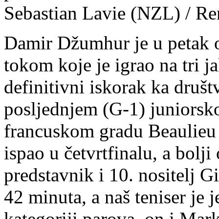
Sebastian Lavie (NZL) / Re
Damir Džumhur je u petak o
tokom koje je igrao na tri j
definitivni iskorak ka društ
posljednjem (G-1) juniorsko
francuskom gradu Beaulieu
ispao u četvrtfinalu, a bolj
predstavnik i 10. nositelj G
42 minuta, a naš teniser je
kategoriji parova, on i Ma