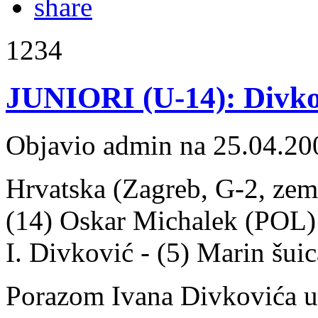
1234
JUNIORI (U-14): Divko
Objavio admin na 25.04.20
Hrvatska (Zagreb, G-2, zeml
(14) Oskar Michalek (POL) 4:
I. Divković - (5) Marin šui
Porazom Ivana Divkovića u 