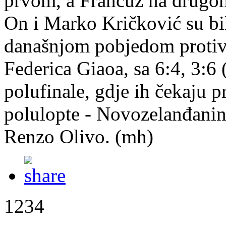
prvom, a Francuz na drugom
On i Marko Kričković su bil
današnjom pobjedom protiv I
Federica Giaoa, sa 6:4, 3:6 (
polufinale, gdje ih čekaju 
polulopte - Novozelanđanin
Renzo Olivo. (mh)
1234