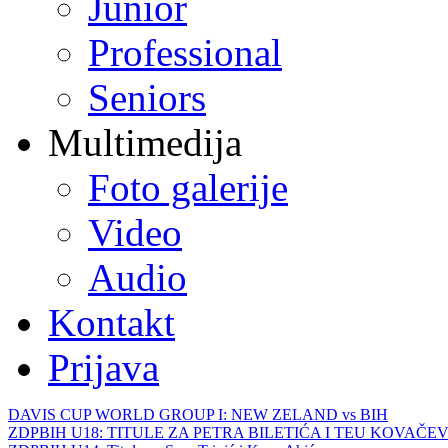
Junior
Professional
Seniors
Multimedija
Foto galerije
Video
Audio
Kontakt
Prijava
DAVIS CUP WORLD GROUP I: NEW ZELAND vs BIH
ZDPBIH U18: TITULE ZA PETRA BILETIĆA I TEU KOVAČEV