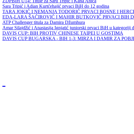
ZDPBIH U14: Titule za Saru Tripić i Kana Ahića
Sara Tripić i Adian Kurtćehajić prvaci BiH do 12 godina
TARA JOKIĆ I NEMANJA TODORIĆ PRVACI BOSNE I HER
EDA-LARA ŠAĆIROVIĆ I MAHIR BUTKOVIĆ PRVACI BIH 
ATP Challenger titula za Damira Džumhura
Amar Silajdžić i Anastasija Ignjatić juniorski prvaci BiH u kategoriji
DAVIS CUP: BIH PROTIV CHINESE TAIPEI U GOSTIMA
DAVIS CUP BUGARSKA - BIH 1-3: MIRZA I DAMIR ZA POB