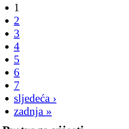
1
2
3
4
5
6
7
sljedeća ›
zadnja »