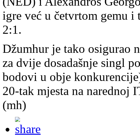
(NED) i Alexandros Georgou
igre već u četvrtom gemu i t
2:1.
Džumhur je tako osigurao 
za dvije dosadašnje singl p
bodovi u obje konkurencije
20-tak mjesta na narednoj IT
(mh)