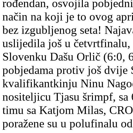
rođendan, osvojila pobjedn
način na koji je to ovog apri
bez izgubljenog seta! Najav
uslijedila još u četvrtfinalu,
Slovenku Dašu Orlič (6:0, 6
pobjedama protiv još dvije 
kvalifikantkinju Ninu Nagodu
nositeljicu Tjasu šrimpf, sa 
timu sa Katjom Milas, CRO, 
poražene su u polufinalu od