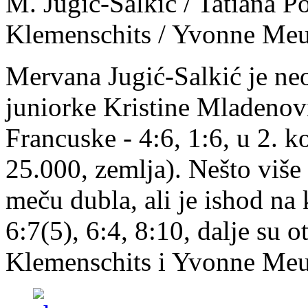
M. Jugić-Salkić / Tatiana 
Klemenschits / Yvonne Meus
Mervana Jugić-Salkić je ne
juniorke Kristine Mladenov
Francuske - 4:6, 1:6, u 2. ko
25.000, zemlja). Nešto više 
meču dubla, ali je ishod na k
6:7(5), 6:4, 8:10, dalje su 
Klemenschits i Yvonne Meu