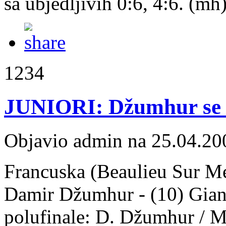
sa ubjedljivih 0:6, 4:6. (mh
1234
JUNIORI: Džumhur se 
Objavio admin na 25.04.20
Francuska (Beaulieu Sur Mer
Damir Džumhur - (10) Giann
polufinale: D. Džumhur / 