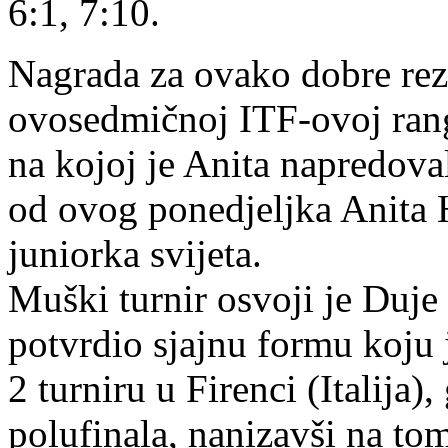
6:1, 7:10.
Nagrada za ovako dobre rezul
ovosedmičnoj ITF-ovoj rang-l
na kojoj je Anita napredova
od ovog ponedjeljka Anita H
juniorka svijeta.
Muški turnir osvoji je Duje 
potvrdio sjajnu formu koju 
2 turniru u Firenci (Italija),
polufinala, nanizavši na to