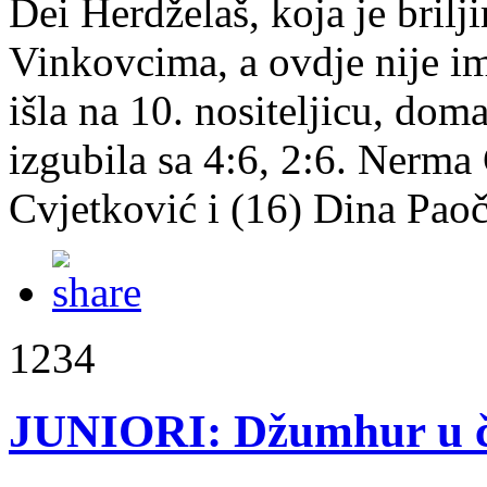
Dei Herdželaš, koja je brilj
Vinkovcima, a ovdje nije im
išla na 10. nositeljicu, dom
izgubila sa 4:6, 2:6. Nerma
Cvjetković i (16) Dina Paoči
1234
JUNIORI: Džumhur u če