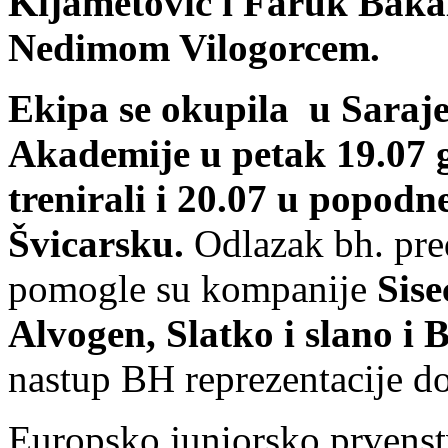
Kijametović i Faruk Baka
Nedimom Vilogorcem.
Ekipa se okupila u Saraj
Akademije u petak 19.07 
trenirali i 20.07 u popodn
Švicarsku.
Odlazak bh. pre
pomogle su kompanije
Sis
Alvogen, Slatko i slano i B
nastup BH reprezentacije d
Europsko juniorsko prvenst