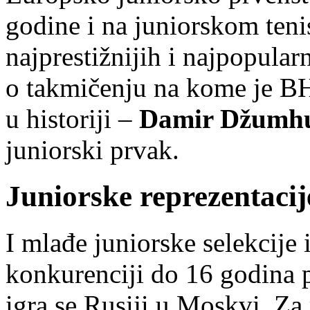
godine i na juniorskom ten
najprestižnijih i najpopularn
o takmičenju na kome je BH t
u historiji –
Damir Džumh
juniorski prvak.
Juniorske reprezentacij
I mlađe juniorske selekcije
konkurenciji do 16 godina
igra se Rusiji u Moskvi. Za 