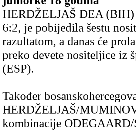
juniorke 18 godina
HERDŽELJAŠ DEA (BIH) - 
6:2, je pobijedila šestu nosi
razultatom, a danas će prolaz
preko
devete nositeljice 
(ESP).
Također bosanskohercegova
HERDŽELJAŠ/MUMINOVIĆ 
kombinacije ODEGAARD/ST