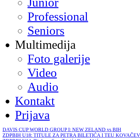
Junior
Professional
Seniors
Multimedija
Foto galerije
Video
Audio
Kontakt
Prijava
DAVIS CUP WORLD GROUP I: NEW ZELAND vs BIH
ZDPBIH U18: TITULE ZA PETRA BILETIĆA I TEU KOVAČEV