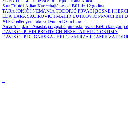
ZDPBIH U14: Titule za Saru Tripić i Kana Ahića
Sara Tripić i Adian Kurtćehajić prvaci BiH do 12 godina
TARA JOKIĆ I NEMANJA TODORIĆ PRVACI BOSNE I HER
EDA-LARA ŠAĆIROVIĆ I MAHIR BUTKOVIĆ PRVACI BIH 
ATP Challenger titula za Damira Džumhura
Amar Silajdžić i Anastasija Ignjatić juniorski prvaci BiH u kategoriji
DAVIS CUP: BIH PROTIV CHINESE TAIPEI U GOSTIMA
DAVIS CUP BUGARSKA - BIH 1-3: MIRZA I DAMIR ZA POB