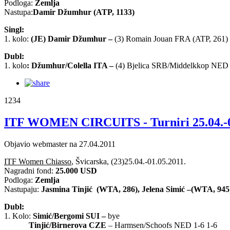
Podloga:
Zemlja
Nastupa:
Damir Džumhur (ATP, 1133)
Singl:
1. kolo:
(JE) Damir Džumhur
–
(3) Romain Jouan FRA (ATP, 261) 
Dubl:
1. kolo
: Džumhur/Colella ITA
–
(4) Bjelica SRB/Middelkkop NED 
1234
ITF WOMEN CIRCUITS - Turniri 25.04.-0
Objavio webmaster na 27.04.2011
ITF Women Chiasso
, Švicarska, (23)25.04.-01.05.2011.
Nagradni fond:
25.000 USD
Podloga:
Zemlja
Nastupaju:
Jasmina Tinjić (WTA, 286), Jelena Simić –(WTA, 945
Dubl:
1. Kolo:
Simić/Bergomi SUI –
bye
Tinjić/Birnerova CZE
– Harmsen/Schoofs NED 1-6 1-6