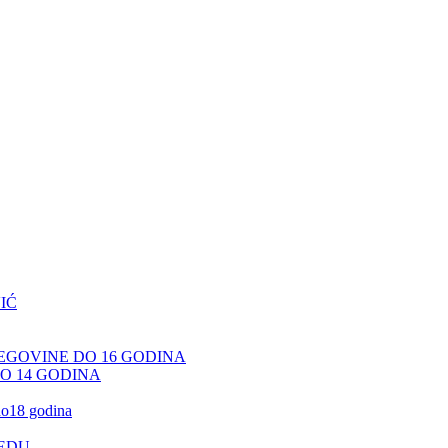
IĆ
CEGOVINE DO 16 GODINA
DO 14 GODINA
 do18 godina
JEDU