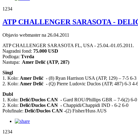
1234
ATP CHALLENGER SARASOTA - DELI
Objavio webmaster na 26.04.2011
ATP CHALLENGER SARASOTA FL, USA - 25.04.-01.05.2011.
Nagradni fond:
75.000 USD
Podloga:
Tvrda
Nastupa:
Amer Delić (ATP, 287)
Singl
1. Kolo:
Amer Delić
-
(8) Ryan Harrison USA (ATP, 129) – 7-5 6-3
2. Kolo:
Amer Delić
-
(Q) Pierre Ludovic Duclos (ATP, 487) 6-3 4-
Dubl
1. Kolo:
Delić/Duclos CAN
-
Gard ROU/Phillips GBR – 7-6(2) 6-0
2. Kolo:
Delić/Duclos CAN
-
Chappidi/Chappidi IND - 6-2 6-0
Polufinale:
Delić/Duclos CAN
-
(2) Fisher/Huss AUS
1234