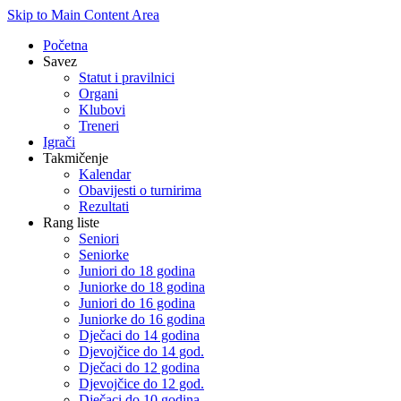
Skip to Main Content Area
Početna
Savez
Statut i pravilnici
Organi
Klubovi
Treneri
Igrači
Takmičenje
Kalendar
Obavijesti o turnirima
Rezultati
Rang liste
Seniori
Seniorke
Juniori do 18 godina
Juniorke do 18 godina
Juniori do 16 godina
Juniorke do 16 godina
Dječaci do 14 godina
Djevojčice do 14 god.
Dječaci do 12 godina
Djevojčice do 12 god.
Dječaci do 10 godina