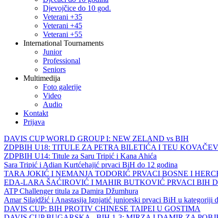
Djevojčice do 10 god.
Veterani +35
Veterani +45
Veterani +55
International Tournaments
Junior
Professional
Seniors
Multimedija
Foto galerije
Video
Audio
Kontakt
Prijava
DAVIS CUP WORLD GROUP I: NEW ZELAND vs BIH
ZDPBIH U18: TITULE ZA PETRA BILETIĆA I TEU KOVAČEV
ZDPBIH U14: Titule za Saru Tripić i Kana Ahića
Sara Tripić i Adian Kurtćehajić prvaci BiH do 12 godina
TARA JOKIĆ I NEMANJA TODORIĆ PRVACI BOSNE I HER
EDA-LARA ŠAĆIROVIĆ I MAHIR BUTKOVIĆ PRVACI BIH 
ATP Challenger titula za Damira Džumhura
Amar Silajdžić i Anastasija Ignjatić juniorski prvaci BiH u kategoriji
DAVIS CUP: BIH PROTIV CHINESE TAIPEI U GOSTIMA
DAVIS CUP BUGARSKA - BIH 1-3: MIRZA I DAMIR ZA POB