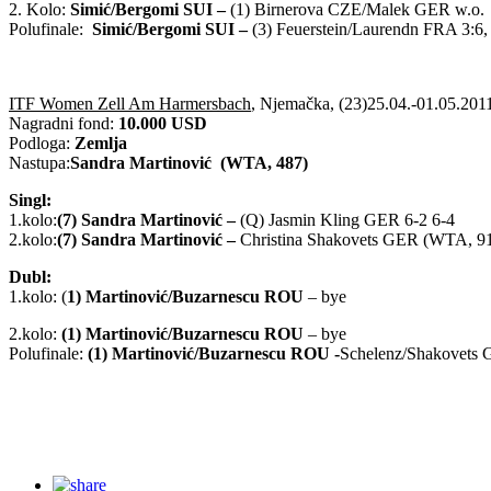
2. Kolo:
Simić/Bergomi SUI –
(1) Birnerova CZE/Malek GER w.o.
Polufinale:
Simić/Bergomi SUI –
(3) Feuerstein/Laurendn FRA 3:6, 
ITF Women Zell Am Harmersbach
, Njemačka, (23)25.04.-01.05.201
Nagradni fond:
10.000 USD
Podloga:
Zemlja
Nastupa:
Sandra Martinović (WTA, 487)
Singl:
1.kolo:
(7) Sandra Martinović
–
(Q) Jasmin Kling GER 6-2 6-4
2.kolo:
(7) Sandra Martinović
–
Christina Shakovets GER (WTA, 91
Dubl:
1.kolo: (
1) Martinović/Buzarnescu ROU
– bye
2.kolo:
(1) Martinović/Buzarnescu ROU
– bye
Polufinale:
(1) Martinović/Buzarnescu ROU -
Schelenz/Shakovets 