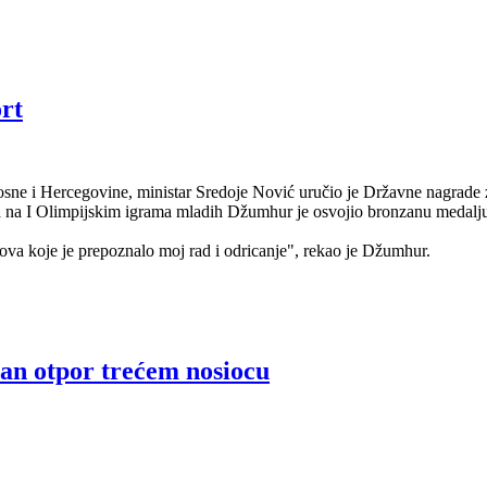
rt
osne i Hercegovine, ministar Sredoje Nović uručio je Državne nagrade 
a na I Olimpijskim igrama mladih Džumhur je osvojio bronzanu medalju.
slova koje je prepoznalo moj rad i odricanje", rekao je Džumhur.
an otpor trećem nosiocu