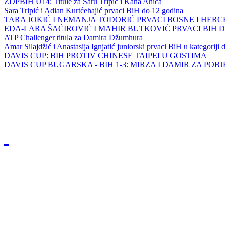
ZDPBIH U14: Titule za Saru Tripić i Kana Ahića
Sara Tripić i Adian Kurtćehajić prvaci BiH do 12 godina
TARA JOKIĆ I NEMANJA TODORIĆ PRVACI BOSNE I HER
EDA-LARA ŠAĆIROVIĆ I MAHIR BUTKOVIĆ PRVACI BIH 
ATP Challenger titula za Damira Džumhura
Amar Silajdžić i Anastasija Ignjatić juniorski prvaci BiH u kategoriji
DAVIS CUP: BIH PROTIV CHINESE TAIPEI U GOSTIMA
DAVIS CUP BUGARSKA - BIH 1-3: MIRZA I DAMIR ZA POB