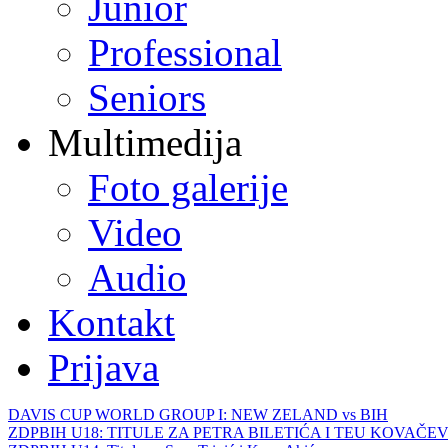
Junior
Professional
Seniors
Multimedija
Foto galerije
Video
Audio
Kontakt
Prijava
DAVIS CUP WORLD GROUP I: NEW ZELAND vs BIH
ZDPBIH U18: TITULE ZA PETRA BILETIĆA I TEU KOVAČEV