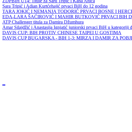
ZDPBIH U14: Titule za Saru Tripić i Kana Ahića
Sara Tripić i Adian Kurtćehajić prvaci BiH do 12 godina
TARA JOKIĆ I NEMANJA TODORIĆ PRVACI BOSNE I HER
EDA-LARA ŠAĆIROVIĆ I MAHIR BUTKOVIĆ PRVACI BIH 
ATP Challenger titula za Damira Džumhura
Amar Silajdžić i Anastasija Ignjatić juniorski prvaci BiH u kategoriji
DAVIS CUP: BIH PROTIV CHINESE TAIPEI U GOSTIMA
DAVIS CUP BUGARSKA - BIH 1-3: MIRZA I DAMIR ZA POB