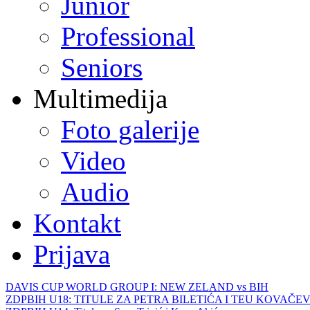
Junior
Professional
Seniors
Multimedija
Foto galerije
Video
Audio
Kontakt
Prijava
DAVIS CUP WORLD GROUP I: NEW ZELAND vs BIH
ZDPBIH U18: TITULE ZA PETRA BILETIĆA I TEU KOVAČEV