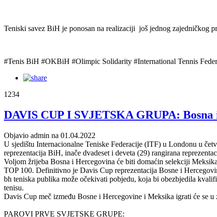
Teniski savez BiH je ponosan na realizaciji još jednog zajedničkog p
#Tenis BiH #OKBiH #Olimpic Solidarity #International Tennis Feder
1234
DAVIS CUP I SVJETSKA GRUPA: Bosna i
Objavio admin na 01.04.2022
U sjedištu Internacionalne Teniske Federacije (ITF) u Londonu u čet
reprezentacija BiH, inače dvadeset i deveta (29) rangirana reprezentaci
Voljom žrijeba Bosna i Hercegovina će biti domaćin selekciji Meksika
TOP 100. Definitivno je Davis Cup reprezentacija Bosne i Hercegovin
bh teniska publika može očekivati pobjedu, koja bi obezbjedila kvali
tenisu.
Davis Cup meč između Bosne i Hercegovine i Meksika igrati će se u zv
PAROVI PRVE SVJETSKE GRUPE: