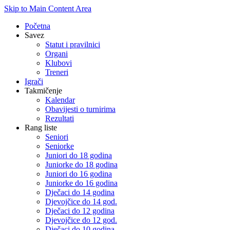
Skip to Main Content Area
Početna
Savez
Statut i pravilnici
Organi
Klubovi
Treneri
Igrači
Takmičenje
Kalendar
Obavijesti o turnirima
Rezultati
Rang liste
Seniori
Seniorke
Juniori do 18 godina
Juniorke do 18 godina
Juniori do 16 godina
Juniorke do 16 godina
Dječaci do 14 godina
Djevojčice do 14 god.
Dječaci do 12 godina
Djevojčice do 12 god.
Dječaci do 10 godina