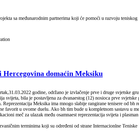
rojekta sa međunarodnim partnerima koji će pomoći u razvoju teniskog 
ation
 Hercegovina domaćin Meksiku
vrtak,31.03.2022 godine, održano je izvlačenje prve i druge svjetske
ja svijeta, bila je postavljena za dvanaestog (12) nosioca prve svjetske 
. Reprezentacija Meksika ima mnogo slabije rangirane tenisere od bh re
e favorit u ovome duelu. Ako bh tim bude u kompletnom sastavu u meču
fikacioni meč za ulazak među osamnaest reprezentacija svijeta i plasma
aničnim terminima koji su određeni od strane Internacionlne Teniske Fe