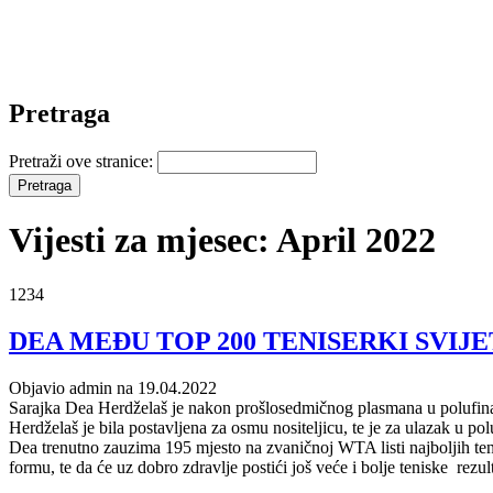
Pretraga
Pretraži ove stranice:
Vijesti za mjesec: April 2022
1234
DEA MEĐU TOP 200 TENISERKI SVIJE
Objavio admin na 19.04.2022
Sarajka Dea Herdželaš je nakon prošlosedmičnog plasmana u polufinal
Herdželaš je bila postavljena za osmu nositeljicu, te je za ulazak u po
Dea trenutno zauzima 195 mjesto na zvaničnoj WTA listi najboljih teni
formu, te da će uz dobro zdravlje postići još veće i bolje teniske rezult