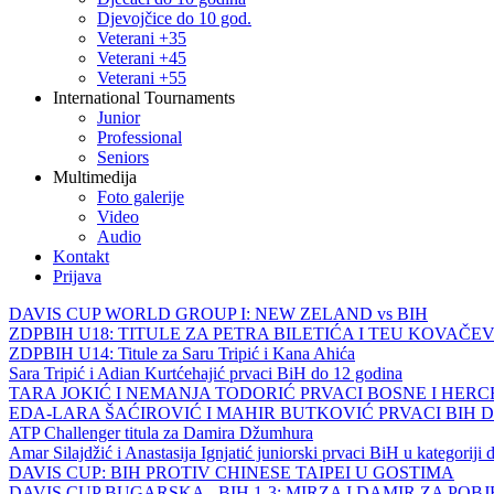
Djevojčice do 10 god.
Veterani +35
Veterani +45
Veterani +55
International Tournaments
Junior
Professional
Seniors
Multimedija
Foto galerije
Video
Audio
Kontakt
Prijava
DAVIS CUP WORLD GROUP I: NEW ZELAND vs BIH
ZDPBIH U18: TITULE ZA PETRA BILETIĆA I TEU KOVAČEV
ZDPBIH U14: Titule za Saru Tripić i Kana Ahića
Sara Tripić i Adian Kurtćehajić prvaci BiH do 12 godina
TARA JOKIĆ I NEMANJA TODORIĆ PRVACI BOSNE I HER
EDA-LARA ŠAĆIROVIĆ I MAHIR BUTKOVIĆ PRVACI BIH 
ATP Challenger titula za Damira Džumhura
Amar Silajdžić i Anastasija Ignjatić juniorski prvaci BiH u kategoriji
DAVIS CUP: BIH PROTIV CHINESE TAIPEI U GOSTIMA
DAVIS CUP BUGARSKA - BIH 1-3: MIRZA I DAMIR ZA POB