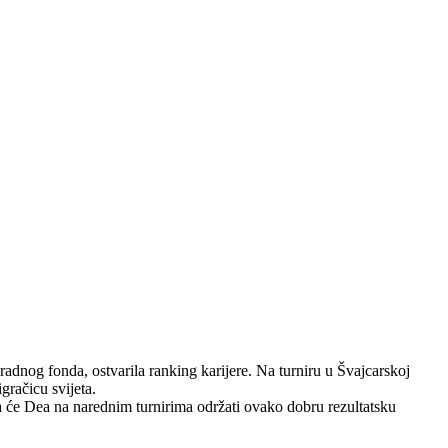
dnog fonda, ostvarila ranking karijere. Na turniru u Švajcarskoj
gračicu svijeta.
da će Dea na narednim turnirima održati ovako dobru rezultatsku