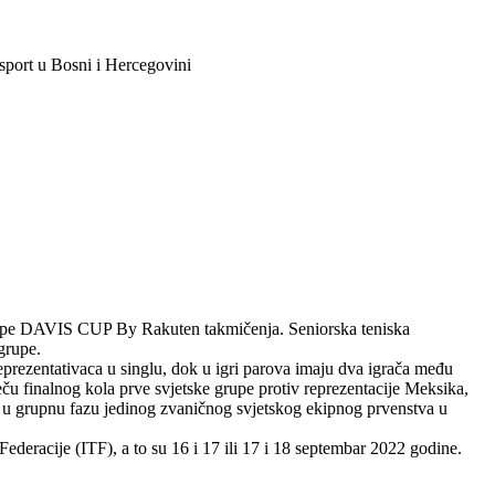
sport u Bosni i Hercegovini
 grupe DAVIS CUP By Rakuten takmičenja. Seniorska teniska
grupe.
prezentativaca u singlu, dok u igri parova imaju dva igrača među
 finalnog kola prve svjetske grupe protiv reprezentacije Meksika,
n u grupnu fazu jedinog zvaničnog svjetskog ekipnog prvenstva u
deracije (ITF), a to su 16 i 17 ili 17 i 18 septembar 2022 godine.