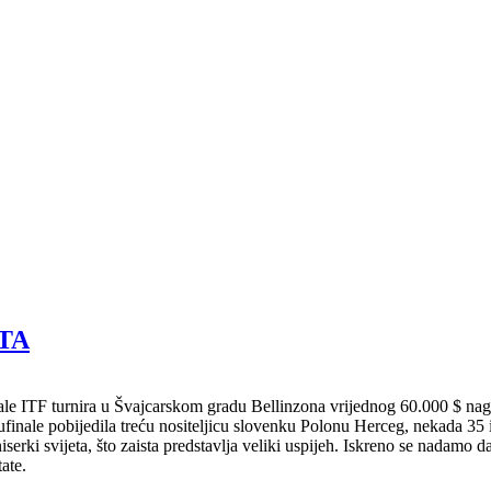
TA
e ITF turnira u Švajcarskom gradu Bellinzona vrijednog 60.000 $ nagra
lufinale pobijedila treću nositeljicu slovenku Polonu Herceg, nekada 35 i
serki svijeta, što zaista predstavlja veliki uspijeh. Iskreno se nadamo 
ate.