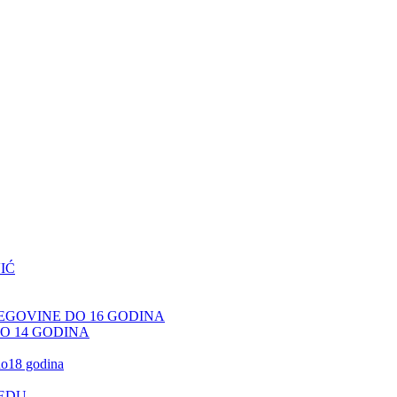
IĆ
CEGOVINE DO 16 GODINA
DO 14 GODINA
 do18 godina
JEDU