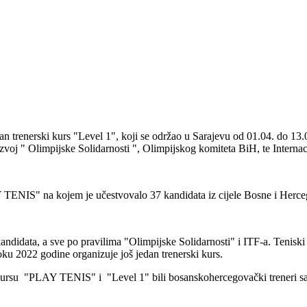
an trenerski kurs "Level 1", koji se održao u Sarajevu od 01.04. do 13
j " Olimpijske Solidarnosti ", Olimpijskog komiteta BiH, te Internaci
Y TENIS" na kojem je učestvovalo 37 kandidata iz cijele Bosne i Herce
andidata, a sve po pravilima "Olimpijske Solidarnosti" i ITF-a. Tenis
oku 2022 godine organizuje još jedan trenerski kurs.
kursu "PLAY TENIS" i "Level 1" bili bosanskohercegovački treneri s