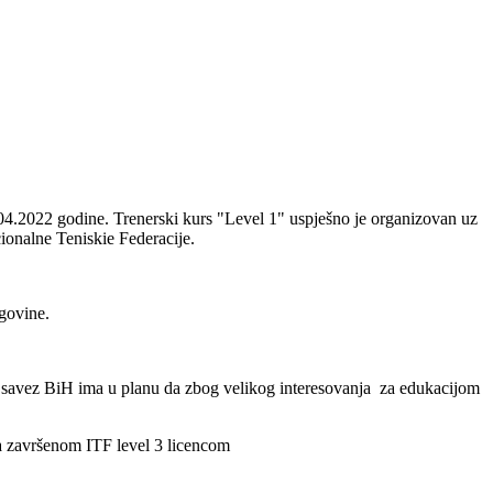
.04.2022 godine. Trenerski kurs "Level 1" uspješno je organizovan uz
onalne Teniskie Federacije.
govine.
ki savez BiH ima u planu da zbog velikog interesovanja za edukacijom
a završenom ITF level 3 licencom