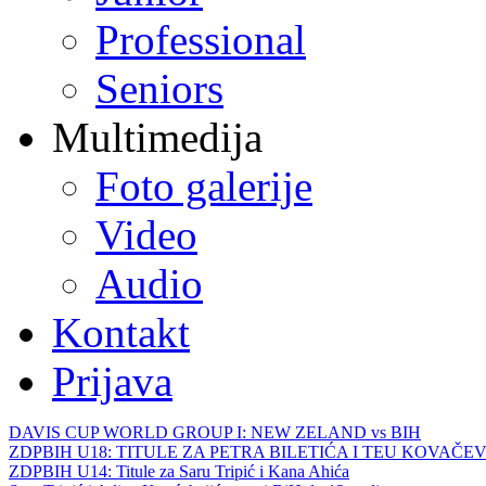
Professional
Seniors
Multimedija
Foto galerije
Video
Audio
Kontakt
Prijava
DAVIS CUP WORLD GROUP I: NEW ZELAND vs BIH
ZDPBIH U18: TITULE ZA PETRA BILETIĆA I TEU KOVAČEV
ZDPBIH U14: Titule za Saru Tripić i Kana Ahića