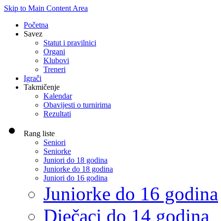
Skip to Main Content Area
Početna
Savez
Statut i pravilnici
Organi
Klubovi
Treneri
Igrači
Takmičenje
Kalendar
Obavijesti o turnirima
Rezultati
Rang liste
Seniori
Seniorke
Juniori do 18 godina
Juniorke do 18 godina
Juniori do 16 godina
Juniorke do 16 godina
Dječaci do 14 godina