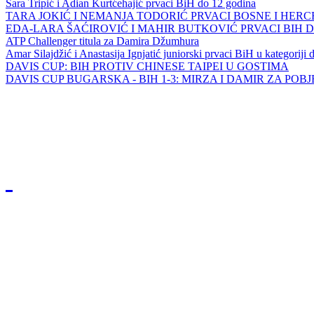
Sara Tripić i Adian Kurtćehajić prvaci BiH do 12 godina
TARA JOKIĆ I NEMANJA TODORIĆ PRVACI BOSNE I HER
EDA-LARA ŠAĆIROVIĆ I MAHIR BUTKOVIĆ PRVACI BIH 
ATP Challenger titula za Damira Džumhura
Amar Silajdžić i Anastasija Ignjatić juniorski prvaci BiH u kategoriji
DAVIS CUP: BIH PROTIV CHINESE TAIPEI U GOSTIMA
DAVIS CUP BUGARSKA - BIH 1-3: MIRZA I DAMIR ZA POB