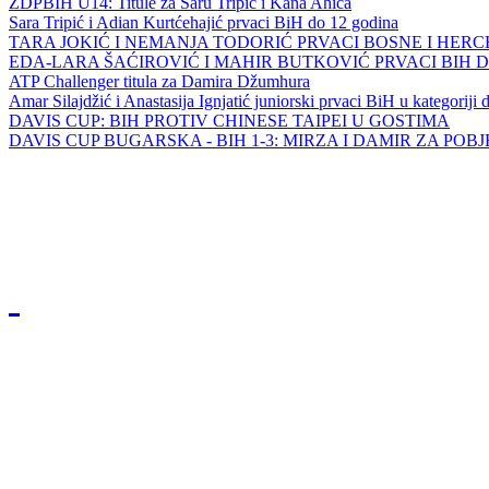
ZDPBIH U14: Titule za Saru Tripić i Kana Ahića
Sara Tripić i Adian Kurtćehajić prvaci BiH do 12 godina
TARA JOKIĆ I NEMANJA TODORIĆ PRVACI BOSNE I HER
EDA-LARA ŠAĆIROVIĆ I MAHIR BUTKOVIĆ PRVACI BIH 
ATP Challenger titula za Damira Džumhura
Amar Silajdžić i Anastasija Ignjatić juniorski prvaci BiH u kategoriji
DAVIS CUP: BIH PROTIV CHINESE TAIPEI U GOSTIMA
DAVIS CUP BUGARSKA - BIH 1-3: MIRZA I DAMIR ZA POB