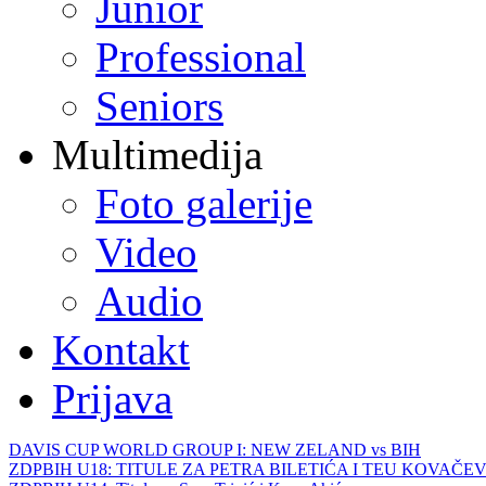
Junior
Professional
Seniors
Multimedija
Foto galerije
Video
Audio
Kontakt
Prijava
DAVIS CUP WORLD GROUP I: NEW ZELAND vs BIH
ZDPBIH U18: TITULE ZA PETRA BILETIĆA I TEU KOVAČEV