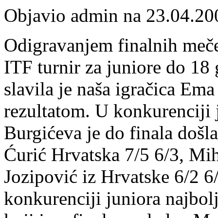
Objavio admin na 23.04.20
Odigravanjem finalnih meče
ITF turnir za juniore do 18
slavila je naša igračica Ema
rezultatom. U konkurenciji j
Burgićeva je do finala došl
Ćurić Hrvatska 7/5 6/3, Mi
Jozipović iz Hrvatske 6/2 6
konkurenciji juniora najbolj