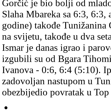
Gorčić je bio bolji od mla
Slaha Mbareka sa 6:3, 6:3, 
godine) takođe Tunižanina O
na svijetu, takođe u dva seta
Ismar je danas igrao i parov
izgubili su od Bgara Tihom
Ivanova - 0:6, 6:4 (5:10). I
zadovoljan nastupom u Tun
obezbijedio povratak u Top