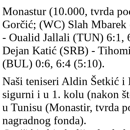
Monastur (10.000, tvrda pod
Gorčić; (WC) Slah Mbarek (
- Oualid Jallali (TUN) 6:1, 6
Dejan Katić (SRB) - Tihom
(BUL) 0:6, 6:4 (5:10).
Naši teniseri Aldin Šetkić i
sigurni i u 1. kolu (nakon št
u Tunisu (Monastir, tvrda p
nagradnog fonda).