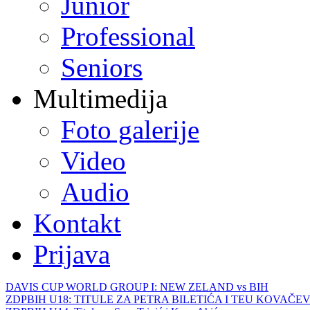
Junior
Professional
Seniors
Multimedija
Foto galerije
Video
Audio
Kontakt
Prijava
DAVIS CUP WORLD GROUP I: NEW ZELAND vs BIH
ZDPBIH U18: TITULE ZA PETRA BILETIĆA I TEU KOVAČEV