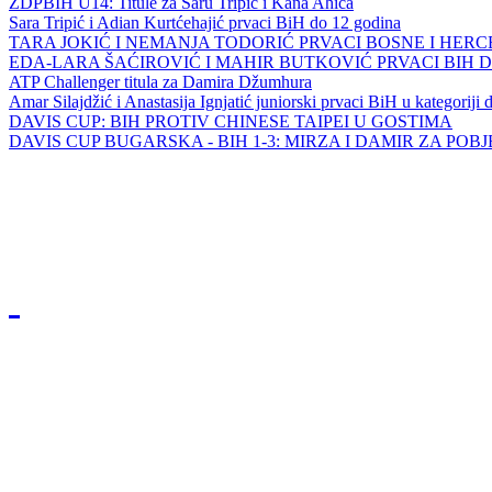
ZDPBIH U14: Titule za Saru Tripić i Kana Ahića
Sara Tripić i Adian Kurtćehajić prvaci BiH do 12 godina
TARA JOKIĆ I NEMANJA TODORIĆ PRVACI BOSNE I HER
EDA-LARA ŠAĆIROVIĆ I MAHIR BUTKOVIĆ PRVACI BIH 
ATP Challenger titula za Damira Džumhura
Amar Silajdžić i Anastasija Ignjatić juniorski prvaci BiH u kategoriji
DAVIS CUP: BIH PROTIV CHINESE TAIPEI U GOSTIMA
DAVIS CUP BUGARSKA - BIH 1-3: MIRZA I DAMIR ZA POB