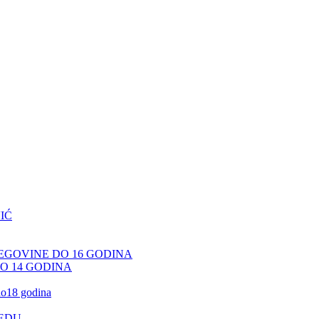
IĆ
CEGOVINE DO 16 GODINA
DO 14 GODINA
 do18 godina
JEDU