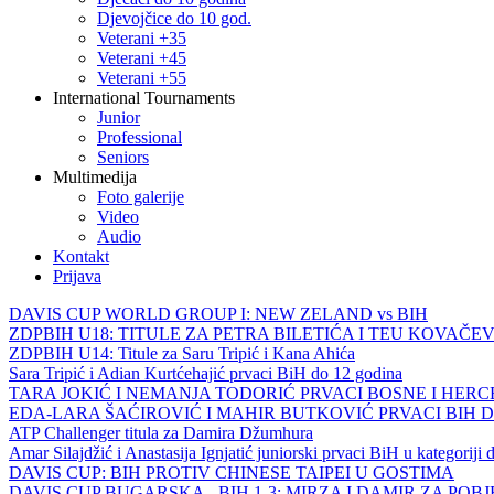
Djevojčice do 10 god.
Veterani +35
Veterani +45
Veterani +55
International Tournaments
Junior
Professional
Seniors
Multimedija
Foto galerije
Video
Audio
Kontakt
Prijava
DAVIS CUP WORLD GROUP I: NEW ZELAND vs BIH
ZDPBIH U18: TITULE ZA PETRA BILETIĆA I TEU KOVAČEV
ZDPBIH U14: Titule za Saru Tripić i Kana Ahića
Sara Tripić i Adian Kurtćehajić prvaci BiH do 12 godina
TARA JOKIĆ I NEMANJA TODORIĆ PRVACI BOSNE I HER
EDA-LARA ŠAĆIROVIĆ I MAHIR BUTKOVIĆ PRVACI BIH 
ATP Challenger titula za Damira Džumhura
Amar Silajdžić i Anastasija Ignjatić juniorski prvaci BiH u kategoriji
DAVIS CUP: BIH PROTIV CHINESE TAIPEI U GOSTIMA
DAVIS CUP BUGARSKA - BIH 1-3: MIRZA I DAMIR ZA POB