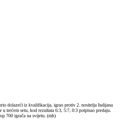
o dolazeći iz kvalifikacija, igrao protiv 2. nositelja Italijana
e u trećem setu, kod rezultata 6:3, 5:7, 0:3 potpisao predaju.
op 700 igrača na svijetu. (mh)