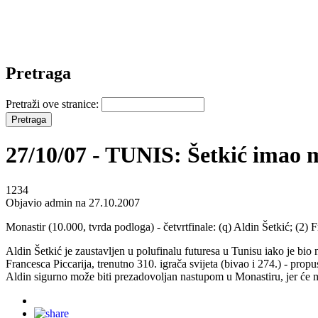
Pretraga
Pretraži ove stranice:
27/10/07 - TUNIS: Šetkić imao 
1234
Objavio admin na 27.10.2007
Monastir (10.000, tvrda podloga) - četvrtfinale: (q) Aldin Šetkić; (2) F
Aldin Šetkić je zaustavljen u polufinalu futuresa u Tunisu iako je bio na
Francesca Piccarija, trenutno 310. igrača svijeta (bivao i 274.) - propu
Aldin sigurno može biti prezadovoljan nastupom u Monastiru, jer će mu