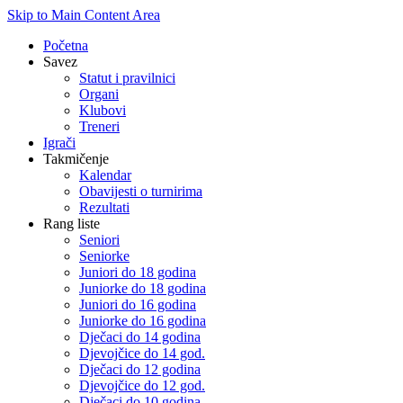
Skip to Main Content Area
Početna
Savez
Statut i pravilnici
Organi
Klubovi
Treneri
Igrači
Takmičenje
Kalendar
Obavijesti o turnirima
Rezultati
Rang liste
Seniori
Seniorke
Juniori do 18 godina
Juniorke do 18 godina
Juniori do 16 godina
Juniorke do 16 godina
Dječaci do 14 godina
Djevojčice do 14 god.
Dječaci do 12 godina
Djevojčice do 12 god.
Dječaci do 10 godina