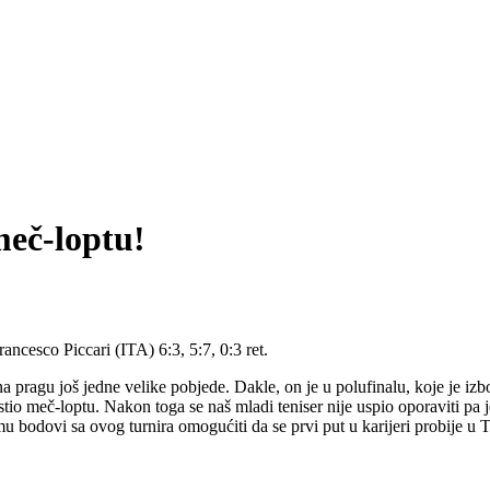
meč-loptu!
rancesco Piccari (ITA) 6:3, 5:7, 0:3 ret.
 pragu još jedne velike pobjede. Dakle, on je u polufinalu, koje je izbori
stio meč-loptu. Nakon toga se naš mladi teniser nije uspio oporaviti pa j
 bodovi sa ovog turnira omogućiti da se prvi put u karijeri probije u T