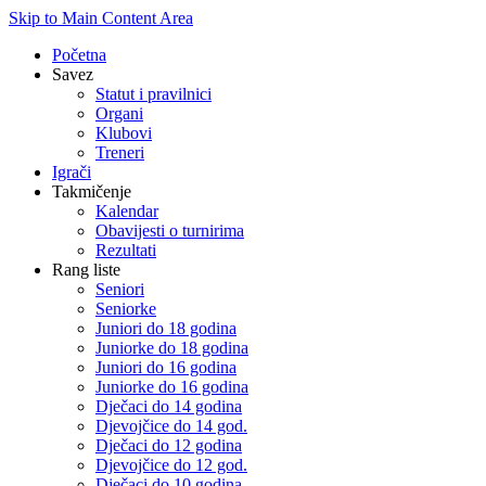
Skip to Main Content Area
Početna
Savez
Statut i pravilnici
Organi
Klubovi
Treneri
Igrači
Takmičenje
Kalendar
Obavijesti o turnirima
Rezultati
Rang liste
Seniori
Seniorke
Juniori do 18 godina
Juniorke do 18 godina
Juniori do 16 godina
Juniorke do 16 godina
Dječaci do 14 godina
Djevojčice do 14 god.
Dječaci do 12 godina
Djevojčice do 12 god.
Dječaci do 10 godina