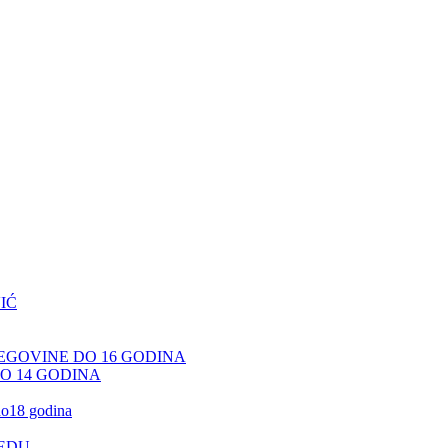
IĆ
CEGOVINE DO 16 GODINA
DO 14 GODINA
 do18 godina
JEDU