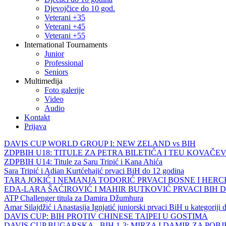
Djevojčice do 10 god.
Veterani +35
Veterani +45
Veterani +55
International Tournaments
Junior
Professional
Seniors
Multimedija
Foto galerije
Video
Audio
Kontakt
Prijava
DAVIS CUP WORLD GROUP I: NEW ZELAND vs BIH
ZDPBIH U18: TITULE ZA PETRA BILETIĆA I TEU KOVAČEV
ZDPBIH U14: Titule za Saru Tripić i Kana Ahića
Sara Tripić i Adian Kurtćehajić prvaci BiH do 12 godina
TARA JOKIĆ I NEMANJA TODORIĆ PRVACI BOSNE I HER
EDA-LARA ŠAĆIROVIĆ I MAHIR BUTKOVIĆ PRVACI BIH 
ATP Challenger titula za Damira Džumhura
Amar Silajdžić i Anastasija Ignjatić juniorski prvaci BiH u kategoriji
DAVIS CUP: BIH PROTIV CHINESE TAIPEI U GOSTIMA
DAVIS CUP BUGARSKA - BIH 1-3: MIRZA I DAMIR ZA POB