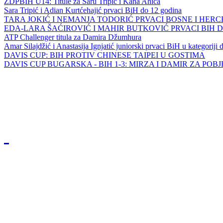
ZDPBIH U14: Titule za Saru Tripić i Kana Ahića
Sara Tripić i Adian Kurtćehajić prvaci BiH do 12 godina
TARA JOKIĆ I NEMANJA TODORIĆ PRVACI BOSNE I HER
EDA-LARA ŠAĆIROVIĆ I MAHIR BUTKOVIĆ PRVACI BIH 
ATP Challenger titula za Damira Džumhura
Amar Silajdžić i Anastasija Ignjatić juniorski prvaci BiH u kategoriji
DAVIS CUP: BIH PROTIV CHINESE TAIPEI U GOSTIMA
DAVIS CUP BUGARSKA - BIH 1-3: MIRZA I DAMIR ZA POB