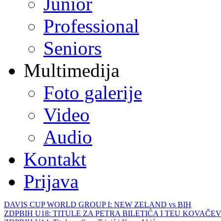
Junior
Professional
Seniors
Multimedija
Foto galerije
Video
Audio
Kontakt
Prijava
DAVIS CUP WORLD GROUP I: NEW ZELAND vs BIH
ZDPBIH U18: TITULE ZA PETRA BILETIĆA I TEU KOVAČEV