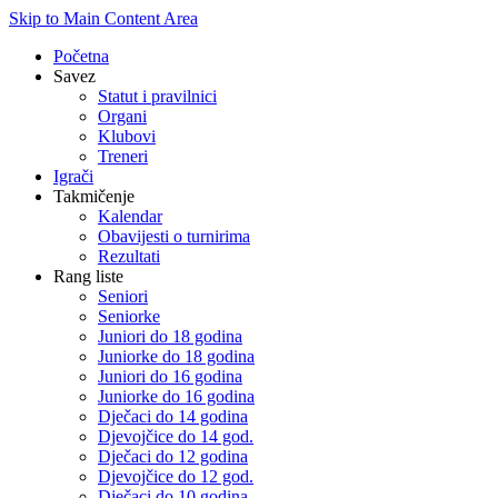
Skip to Main Content Area
Početna
Savez
Statut i pravilnici
Organi
Klubovi
Treneri
Igrači
Takmičenje
Kalendar
Obavijesti o turnirima
Rezultati
Rang liste
Seniori
Seniorke
Juniori do 18 godina
Juniorke do 18 godina
Juniori do 16 godina
Juniorke do 16 godina
Dječaci do 14 godina
Djevojčice do 14 god.
Dječaci do 12 godina
Djevojčice do 12 god.
Dječaci do 10 godina