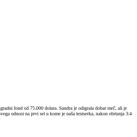
nagradni fond od 75.000 dolara. Sandra je odigrala dobar meč, ali je
e svega odnosi na prvi set u kome je naša teniserka, nakon obrtanja 3:4