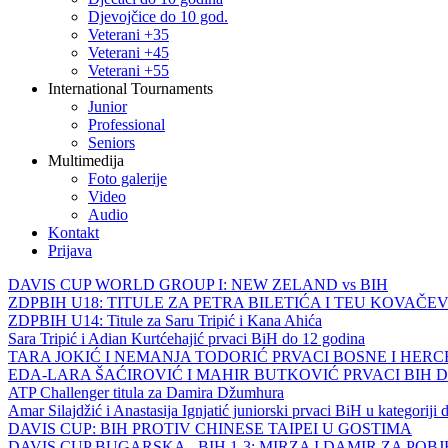
Djevojčice do 10 god.
Veterani +35
Veterani +45
Veterani +55
International Tournaments
Junior
Professional
Seniors
Multimedija
Foto galerije
Video
Audio
Kontakt
Prijava
DAVIS CUP WORLD GROUP I: NEW ZELAND vs BIH
ZDPBIH U18: TITULE ZA PETRA BILETIĆA I TEU KOVAČEV
ZDPBIH U14: Titule za Saru Tripić i Kana Ahića
Sara Tripić i Adian Kurtćehajić prvaci BiH do 12 godina
TARA JOKIĆ I NEMANJA TODORIĆ PRVACI BOSNE I HER
EDA-LARA ŠAĆIROVIĆ I MAHIR BUTKOVIĆ PRVACI BIH 
ATP Challenger titula za Damira Džumhura
Amar Silajdžić i Anastasija Ignjatić juniorski prvaci BiH u kategoriji
DAVIS CUP: BIH PROTIV CHINESE TAIPEI U GOSTIMA
DAVIS CUP BUGARSKA - BIH 1-3: MIRZA I DAMIR ZA POB