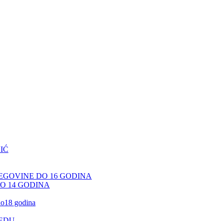
IĆ
CEGOVINE DO 16 GODINA
DO 14 GODINA
 do18 godina
JEDU