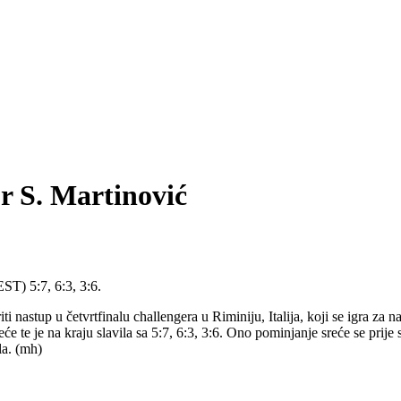
r S. Martinović
ST) 5:7, 6:3, 3:6.
ti nastup u četvrtfinalu challengera u Riminiju, Italija, koji se igra za 
reće te je na kraju slavila sa 5:7, 6:3, 3:6. Ono pominjanje sreće se prij
la. (mh)