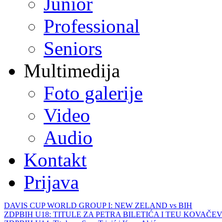
Junior
Professional
Seniors
Multimedija
Foto galerije
Video
Audio
Kontakt
Prijava
DAVIS CUP WORLD GROUP I: NEW ZELAND vs BIH
ZDPBIH U18: TITULE ZA PETRA BILETIĆA I TEU KOVAČEV