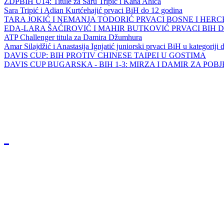
ZDPBIH U14: Titule za Saru Tripić i Kana Ahića
Sara Tripić i Adian Kurtćehajić prvaci BiH do 12 godina
TARA JOKIĆ I NEMANJA TODORIĆ PRVACI BOSNE I HER
EDA-LARA ŠAĆIROVIĆ I MAHIR BUTKOVIĆ PRVACI BIH 
ATP Challenger titula za Damira Džumhura
Amar Silajdžić i Anastasija Ignjatić juniorski prvaci BiH u kategoriji
DAVIS CUP: BIH PROTIV CHINESE TAIPEI U GOSTIMA
DAVIS CUP BUGARSKA - BIH 1-3: MIRZA I DAMIR ZA POB