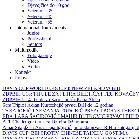
Djevojčice do 10 god.
Veterani +35
Veterani +45
Veterani +55
International Tournaments
Junior
Professional
Seniors
Multimedija
Foto galerije
Video
Audio
Kontakt
Prijava
DAVIS CUP WORLD GROUP I: NEW ZELAND vs BIH
ZDPBIH U18: TITULE ZA PETRA BILETIĆA I TEU KOVAČEV
ZDPBIH U14: Titule za Saru Tripić i Kana Ahića
Sara Tripić i Adian Kurtćehajić prvaci BiH do 12 godina
TARA JOKIĆ I NEMANJA TODORIĆ PRVACI BOSNE I HER
EDA-LARA ŠAĆIROVIĆ I MAHIR BUTKOVIĆ PRVACI BIH 
ATP Challenger titula za Damira Džumhura
Amar Silajdžić i Anastasija Ignjatić juniorski prvaci BiH u kategoriji
DAVIS CUP: BIH PROTIV CHINESE TAIPEI U GOSTIMA
DAVIS CUP BUGARSKA - BIH 1-3: MIRZA I DAMIR ZA POB