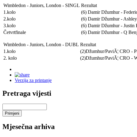
Wimbledon - Juniors, London
- SINGL
Rezultat
1.kolo
(6) Damir Džumhur -
Federi
2.kolo
(6) Damir Džumhur -
Ashley
3.kolo
(6) Damir Džumhur -
Justin
Četvrtfinale
(6) Damir Džumhur -
Q Benj
Wimbledon - Juniors, London
- DUBL
Rezultat
1.kolo
(2)Džumhur/PaviÃ¦ CRO -
P
2. kolo
(2)Džumhur/PaviÃ¦ CRO -
W
Verzija za printanje
Pretraga vijesti
Mjesečna arhiva