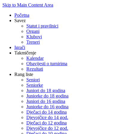
Skip to Main Content Area
Početna
Savez
Statut i pravilnici
Organi
Klubovi
Treneri
Igrači
Takmičenje
Kalendar
Obavijesti o turnirima
Rezultati
Rang liste
Seniori
Seniorke
Juniori do 18 godina
Juniorke do 18 godina
Juniori do 16 godina
Juniorke do 16 godina
Dječaci do 14 godina
Djevojčice do 14 god.
Dječaci do 12 godina
Djevojčice do 12 god.
Dječaci do 10 godina